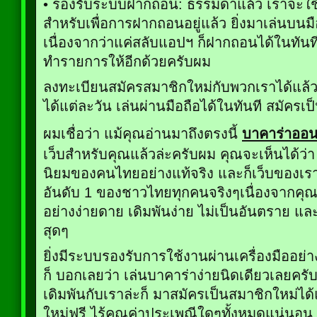
• รองรับระบบฝากถอน: ธรรมดาแล้ว เราจะใช
สำหรับเพื่อการฝากถอนอยู่แล้ว ยิ่งมาเล่นบนมือ
เนื่องจากว่าแค่สลับแอปฯ ก็ฝากถอนได้ในทันท
ทำรายการให้อีกด้วยครับผม
ลงทะเบียนสมัครสมาชิกใหม่กับพวกเราได้แล้ววั
ได้แต่ละวัน เล่นผ่านมือถือได้ในทันที สมัครเ
ผมเชื่อว่า แม้คุณอ่านมาถึงตรงนี้
บาคาร่าออน
เว็บสำหรับคุณแล้วล่ะครับผม คุณจะเห็นได้ว่
นิยมของคนไทยอย่างแท้จริง และก็เว็บของเรา
อันดับ 1 ของชาวไทยทุกคนจริงๆเนื่องจากคุ
อย่างง่ายดาย เดิมพันง่าย ไม่เป็นอันตราย 
สุดๆ
ยิ่งมีระบบรองรับการใช้งานผ่านเครื่องมืออย่า
ก็ บอกเลยว่า เล่นบาคาร่าง่ายนิดเดียวเลยคร
เดิมพันกับเราล่ะก็ มาสมัครเป็นสมาชิกใหม่ได้
ใหม่ฟรี ไร้คุณค่าประเพณีใดๆทั้งหมดแน่นอน