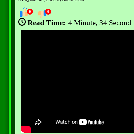
0
0
Read Time:
4 Minute, 34 Second