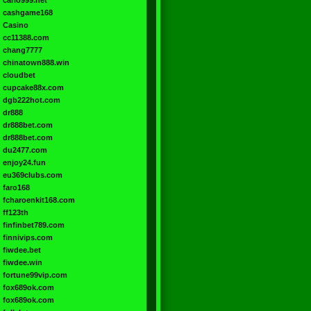
carlo999.net
cashgame168
Casino
cc11388.com
chang7777
chinatown888.win
cloudbet
cupcake88x.com
dgb222hot.com
dr888
dr888bet.com
dr888bet.com
du2477.com
enjoy24.fun
eu369clubs.com
faro168
fcharoenkit168.com
ff123th
finfinbet789.com
finnivips.com
fiwdee.bet
fiwdee.win
fortune99vip.com
fox689ok.com
fox689ok.com