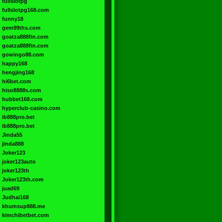
fullslotpg
fullslotpg168.com
funny18
gem99ths.com
goatza888fin.com
goatza888fin.com
gowingo88.com
happy168
hengjing168
hi6bet.com
hiso8888s.com
hubbet168.com
hyperclub-casino.com
ib888pro.bet
ib888pro.bet
Jinda55
jinda888
Joker123
joker123auto
joker123th
Joker123th.com
juad69
Judhai168
khumsup888.me
kimchibetbet.com