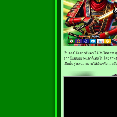
เว็บตรงได้อย่างคุ้มค่า ได้เงินได้คว
จากนี้แบบอย่างแล้วก็เทคโนโลยีสำหร
เชื่อมั่นสูงเล่นเกมง่ายได้เงินจริงแ