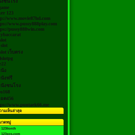
ังชนโรง
game
ker 123
tp://www.movie87hd.com
tps://www.pussy888play.com
tps://pussy888win.com
xybaccarat
slot
slot
slot เว็บตรง
lslotpg
ve22
หนัง
หนังฟรี
หนังชนโรง
ro168
็อต456
tps://www.puntaek66.me
วามเห็นล่าสุด
มวดหมู่
123lionth
123xos.com