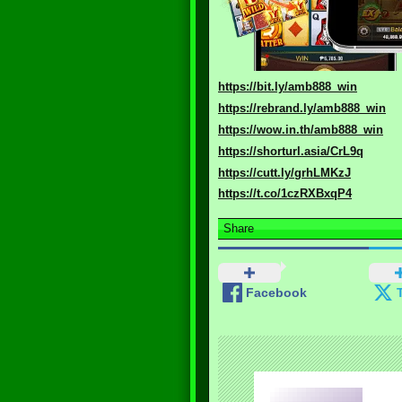
https://bit.ly/amb888_win
https://rebrand.ly/amb888_win
https://wow.in.th/amb888_win
https://shorturl.asia/CrL9q
https://cutt.ly/grhLMKzJ
https://t.co/1czRXBxqP4
Share
Facebook