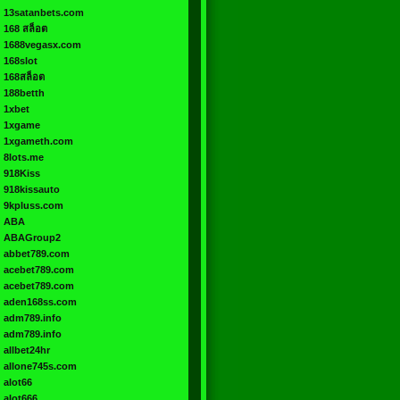
13satanbets.com
168 สล็อต
1688vegasx.com
168slot
168สล็อต
188betth
1xbet
1xgame
1xgameth.com
8lots.me
918Kiss
918kissauto
9kpluss.com
ABA
ABAGroup2
abbet789.com
acebet789.com
acebet789.com
aden168ss.com
adm789.info
adm789.info
allbet24hr
allone745s.com
alot66
alot666