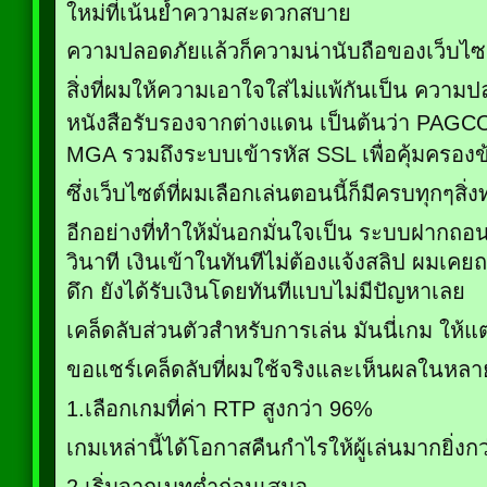
ใหม่ที่เน้นย้ำความสะดวกสบาย
ความปลอดภัยแล้วก็ความน่านับถือของเว็บไซต์
สิ่งที่ผมให้ความเอาใจใส่ไม่แพ้กันเป็น ความปล
หนังสือรับรองจากต่างแดน เป็นต้นว่า PAG
MGA รวมถึงระบบเข้ารหัส SSL เพื่อคุ้มครองข้
ซึ่งเว็บไซต์ที่ผมเลือกเล่นตอนนี้ก็มีครบทุกๆสิ่ง
อีกอย่างที่ทำให้มั่นอกมั่นใจเป็น ระบบฝากถอนอ
วินาที เงินเข้าในทันทีไม่ต้องแจ้งสลิป ผมเค
ดึก ยังได้รับเงินโดยทันทีแบบไม่มีปัญหาเลย
เคล็ดลับส่วนตัวสำหรับการเล่น มันนี่เกม ให้แ
ขอแชร์เคล็ดลับที่ผมใช้จริงและเห็นผลในหลายเ
1.เลือกเกมที่ค่า RTP สูงกว่า 96%
เกมเหล่านี้ได้โอกาสคืนกำไรให้ผู้เล่นมากยิ่งกว