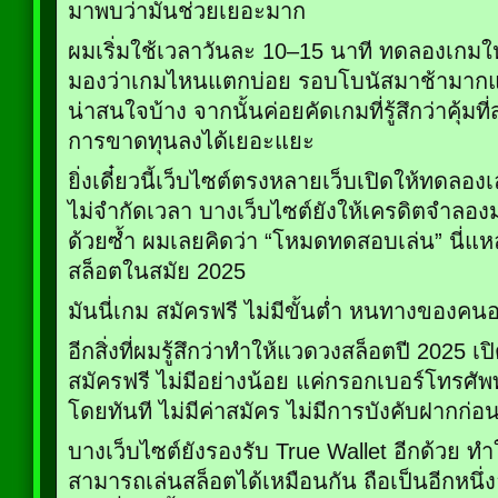
มาพบว่ามันช่วยเยอะมาก
ผมเริ่มใช้เวลาวันละ 10–15 นาที ทดลองเกมใหม
มองว่าเกมไหนแตกบ่อย รอบโบนัสมาช้ามากแค
น่าสนใจบ้าง จากนั้นค่อยคัดเกมที่รู้สึกว่าคุ้มท
การขาดทุนลงได้เยอะแยะ
ยิ่งเดี๋ยวนี้เว็บไซต์ตรงหลายเว็บเปิดให้ทดลอง
ไม่จำกัดเวลา บางเว็บไซต์ยังให้เครดิตจำลอ
ด้วยซ้ำ ผมเลยคิดว่า “โหมดทดสอบเล่น” นี่แ
สล็อตในสมัย 2025
มันนี่เกม สมัครฟรี ไม่มีขั้นต่ำ หนทางของคนอ
อีกสิ่งที่ผมรู้สึกว่าทำให้แวดวงสล็อตปี 2025 เ
สมัครฟรี ไม่มีอย่างน้อย แค่กรอกเบอร์โทรศัพท์ 
โดยทันที ไม่มีค่าสมัคร ไม่มีการบังคับฝากก่อ
บางเว็บไซต์ยังรองรับ True Wallet อีกด้วย ทำให
สามารถเล่นสล็อตได้เหมือนกัน ถือเป็นอีกหนึ่ง