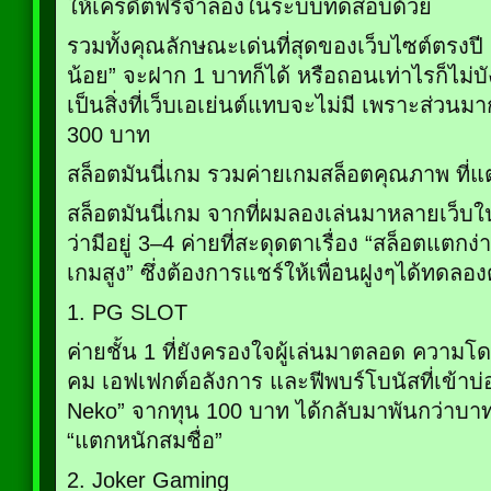
ให้เครดิตฟรีจำลองในระบบทดสอบด้วย
รวมทั้งคุณลักษณะเด่นที่สุดของเว็บไซต์ตรงปี
น้อย” จะฝาก 1 บาทก็ได้ หรือถอนเท่าไรก็ไม่บัง
เป็นสิ่งที่เว็บเอเย่นต์แทบจะไม่มี เพราะส่วนม
300 บาท
สล็อตมันนี่เกม รวมค่ายเกมสล็อตคุณภาพ ที่แ
สล็อตมันนี่เกม จากที่ผมลองเล่นมาหลายเว็บใน
ว่ามีอยู่ 3–4 ค่ายที่สะดุดตาเรื่อง “สล็อตแตกง
เกมสูง” ซึ่งต้องการแชร์ให้เพื่อนฝูงๆได้ทดลอง
1. PG SLOT
ค่ายชั้น 1 ที่ยังครองใจผู้เล่นมาตลอด ความโ
คม เอฟเฟกต์อลังการ และฟีพบร์โบนัสที่เข้าบ
Neko” จากทุน 100 บาท ได้กลับมาพันกว่าบาทใ
“แตกหนักสมชื่อ”
2. Joker Gaming