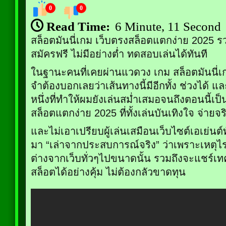
0
0
Read Time:
6 Minute, 11 Second
สล็อตมันนี่เกม เว็บตรงสล็อตแตกง่าย 2025 
สมัครฟรี ไม่มีอย่างต่ำ ทดสอบเล่นได้ทันที
ในฐานะคนที่เคยผ่านแวดวง เกม สล็อตมันนี่เ
จำต้องบอกเลยว่าเส้นทางนี้มีอีกทั้ง ช่วงได้ แ
หนึ่งที่ทำให้ผมยังเล่นสม่ำเสมอจนถึงตอนนี้เป
สล็อตแตกง่าย 2025 ที่ทั้งเล่นบันเทิงใจ จ่ายจร
และไม่เอาเปรียบผู้เล่นเสมือนเว็บไซต์เอเย่นต์
มา “เล่าจากประสบการณ์จริง” ว่าเพราะเหตุไร
ต่างจากเว็บทั่วๆไปขนาดนั้น รวมถึงจะแชร์เทคน
สล็อตได้อย่างคุ้ม ไม่ต้องกลัวขาดทุน