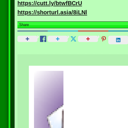
https://cutt.ly/btwfBCrU
https://shorturl.asia/8iLNl
Share