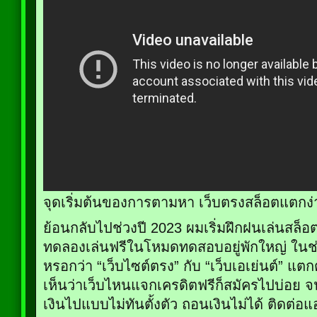
จุดเริ่มต้นของการตามหา เว็บตรงสล็อตแตกง่า
ย้อนกลับไปช่วงปี 2023 ผมเริ่มฝึกฝนเล่นสล็อ
ทดลองเล่นฟรีในโหมดทดสอบอยู่พักใหญ่ ในช่ว
หรอกว่า “เว็บไซต์ตรง” กับ “เว็บเอเย่นต์” แตก
เห็นว่าเว็บไหนแจกเครดิตฟรีก็สมัครไปบ่อย จ
เงินไปแบบไม่ทันตั้งตัว ถอนเงินไม่ได้ ติดต่อแ