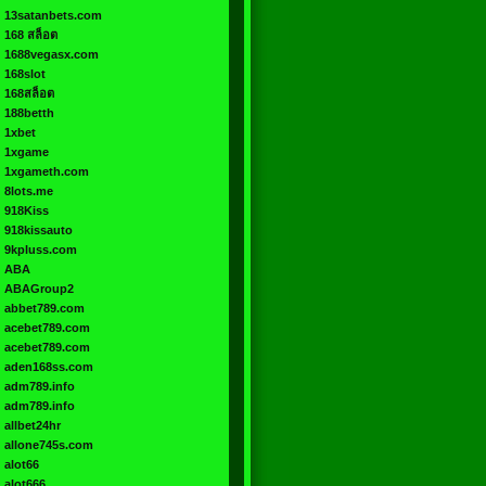
13satanbets.com
168 สล็อต
1688vegasx.com
168slot
168สล็อต
188betth
1xbet
1xgame
1xgameth.com
8lots.me
918Kiss
918kissauto
9kpluss.com
ABA
ABAGroup2
abbet789.com
acebet789.com
acebet789.com
aden168ss.com
adm789.info
adm789.info
allbet24hr
allone745s.com
alot66
alot666