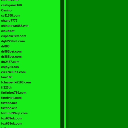
carlo999.net
cashgame168
Casino
cc11388.com
chang7777
chinatown888.win
cloudbet
cupcake88x.com
dgb222hot.com
dr888
dr888bet.com
dr888bet.com
du2477.com
enjoy24.fun
eu369clubs.com
faro168
fcharoenkit168.com
ff123th
finfinbet789.com
finnivips.com
fiwdee.bet
fiwdee.win
fortune99vip.com
fox689ok.com
fox689ok.com