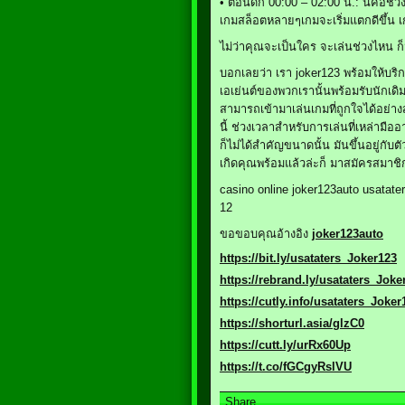
• ตอนดึก 00:00 – 02:00 น.: นี่คือช่
เกมสล็อตหลายๆเกมจะเริ่มแตกดีขึ้น 
ไม่ว่าคุณจะเป็นใคร จะเล่นช่วงไหน ก็
บอกเลยว่า เรา joker123 พร้อมให้บริ
เอเย่นต์ของพวกเรานั้นพร้อมรับนักเด
สามารถเข้ามาเล่นเกมที่ถูกใจได้อย่า
นี้ ช่วงเวลาสำหรับการเล่นที่เหล่าม
ก็ไม่ได้สำคัญขนาดนั้น มันขึ้นอยู่กั
เกิดคุณพร้อมแล้วล่ะก็ มาสมัครสมาชิกใ
casino online joker123auto usatater
12
ขอขอบคุณอ้างอิง
joker123auto
https://bit.ly/usataters_Joker123
https://rebrand.ly/usataters_Joke
https://cutly.info/usataters_Joker
https://shorturl.asia/glzC0
https://cutt.ly/urRx60Up
https://t.co/fGCgyRslVU
Share