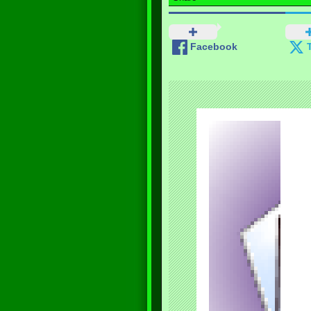
Facebook