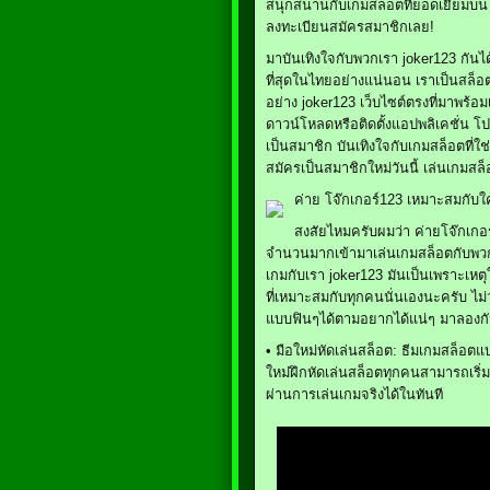
สนุกสนานกับเกมสล็อตที่ยอดเยี่ยมบน
ลงทะเบียนสมัครสมาชิกเลย!
มาบันเทิงใจกับพวกเรา joker123 กันได
ที่สุดในไทยอย่างแน่นอน เราเป็นสล็อ
อย่าง joker123 เว็บไซต์ตรงที่มาพร้อ
ดาวน์โหลดหรือติดตั้งแอปพลิเคชั่น โป
เป็นสมาชิก บันเทิงใจกับเกมสล็อตที่ใ
สมัครเป็นสมาชิกใหม่วันนี้ เล่นเกมส
ค่าย โจ๊กเกอร์123 เหมาะสมกับ
สงสัยไหมครับผมว่า ค่ายโจ๊กเกอร
จำนวนมากเข้ามาเล่นเกมสล็อตกับพวกเ
เกมกับเรา joker123 มันเป็นเพราะเหต
ที่เหมาะสมกับทุกคนนั่นเองนะครับ ไม
แบบฟินๆได้ตามอยากได้แน่ๆ มาลองกั
• มือใหม่หัดเล่นสล็อต: ธีมเกมสล็อตแบ
ใหม่ฝึกหัดเล่นสล็อตทุกคนสามารถเริ่มเ
ผ่านการเล่นเกมจริงได้ในทันที