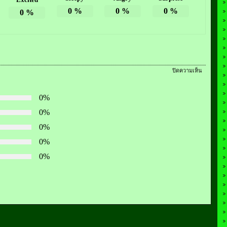
0
%
0
%
0
%
0
%
บน
ปิดความเห็น
โจ๊ก
เกอร์123
Usataters
0%
31
สิง
0%
หา
0%
2025
joker123
0%
เช็ค
อิน
0%
รับ
ทรัพย์
กับ
สล็อต
เว็บ
ตรง
สล็อต
ยิง
ปลา