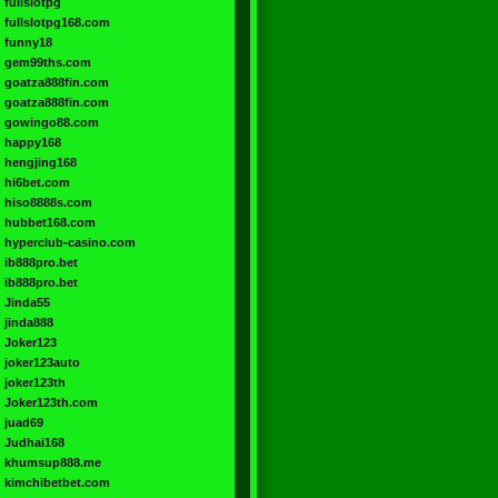
fullslotpg
fullslotpg168.com
funny18
gem99ths.com
goatza888fin.com
goatza888fin.com
gowingo88.com
happy168
hengjing168
hi6bet.com
hiso8888s.com
hubbet168.com
hyperclub-casino.com
ib888pro.bet
ib888pro.bet
Jinda55
jinda888
Joker123
joker123auto
joker123th
Joker123th.com
juad69
Judhai168
khumsup888.me
kimchibetbet.com