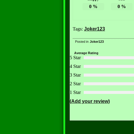
0
%
0
%
Tags:
Joker123
Posted in
Joker123
Average Rating
5 Star
4 Star
3 Star
2 Star
1 Star
(Add your review)