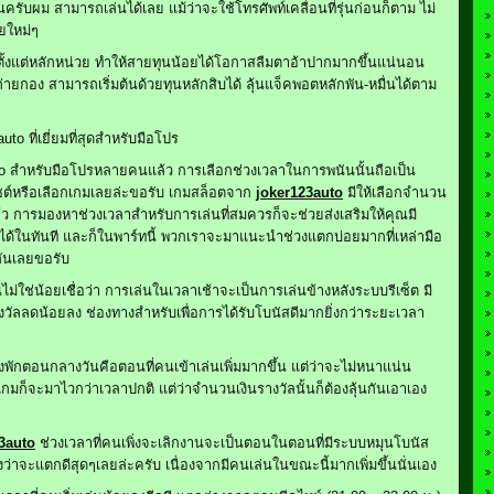
ครับผม สามารถเล่นได้เลย แม้ว่าจะใช้โทรศัพท์เคลื่อนที่รุ่นก่อนก็ตาม ไม่
ยใหม่ๆ
ั้งแต่หลักหน่วย ทำให้สายทุนน้อยได้โอกาสลืมตาอ้าปากมากขึ้นแน่นอน
ายกอง สามารถเริ่มต้นด้วยทุนหลักสิบได้ ลุ้นแจ็คพอตหลักพัน-หมื่นได้ตาม
to ที่เยี่ยมที่สุดสำหรับมือโปร
o สำหรับมือโปรหลายคนแล้ว การเลือกช่วงเวลาในการพนันนั้นถือเป็น
ไซต์หรือเลือกเกมเลยล่ะขอรับ เกมสล็อตจาก
joker123auto
มีให้เลือกจำนวน
้ว การมองหาช่วงเวลาสำหรับการเล่นที่สมควรก็จะช่วยส่งเสริมให้คุณมี
ได้ในทันที และก็ในพาร์ทนี้ พวกเราจะมาแนะนำช่วงแตกบ่อยมากที่เหล่ามือ
กันเลยขอรับ
ไม่ใช่น้อยเชื่อว่า การเล่นในเวลาเช้าจะเป็นการเล่นข้างหลังระบบรีเซ็ต มี
ัลลดน้อยลง ช่องทางสำหรับเพื่อการได้รับโบนัสดีมากยิ่งกว่าระยะเวลา
งพักตอนกลางวันคือตอนที่คนเข้าเล่นเพิ่มมากขึ้น แต่ว่าจะไม่หนาแน่น
ีเกมก็จะมาไวกว่าเวลาปกติ แต่ว่าจำนวนเงินรางวัลนั้นก็ต้องลุ้นกันเอาเอง
3auto
ช่วงเวลาที่คนเพิ่งจะเลิกงานจะเป็นตอนในตอนที่มีระบบหมุนโบนัส
งว่าจะแตกดีสุดๆเลยล่ะครับ เนื่องจากมีคนเล่นในขณะนี้มากเพิ่มขึ้นนั่นเอง