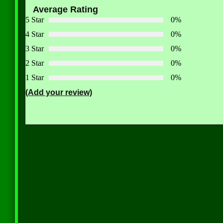
Average Rating
5 Star
0%
4 Star
0%
3 Star
0%
2 Star
0%
1 Star
0%
(Add your review)