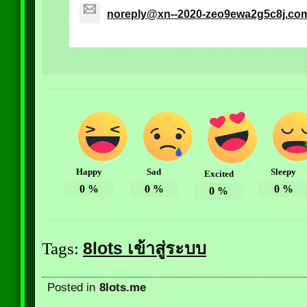
noreply@xn--2020-zeo9ewa2g5c8j.co
Happy
Sad
Sleepy
Excited
0
%
0
%
0
%
0
%
8lots เข้าสู่ระบบ
Tags:
Posted in
8lots.me