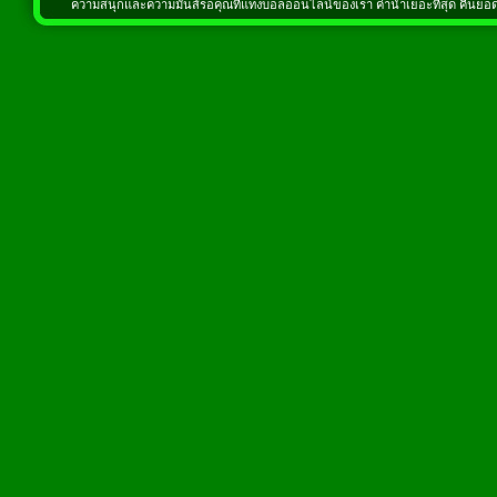
ความสนุกและความมันส์รอคุณที่แทงบอลออนไลน์ของเรา ค่าน้ำเยอะที่สุด คืนยอดเส