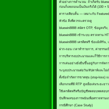
ตัวอย่างการคำนวณ: ถ้าเกิดรับ bluewi
ก่อนก็เลยถอนเป็นเงินจริงได้ (100 × 5
ตารางเทียบสั้น — เหมาะกับ Feature
หัวข้อ สิ่งที่ควรจะตรวจดู
bluewin8888 สมัคร OTP, ข้อมูลจริง,
bluewin8888 เข้าระบบ ตรวจทาน HTTP
bluewin8888 เครดิตฟรี ข้อแม้เทิร์น, เ
ฝาก-ถอน เวลาทำรายการ, ค่าธรรมเน
การบริหารงบประมาณและก็วิธีการการเ
การเล่นอย่างยั่งยืนขึ้นอยู่กับการจัดกา
ระบุงบประมาณต่อวัน/สัปดาห์และไม่เก
ตั้งข้อจำกัดการขาดทุน (stop-loss) แ
เลือกเกมที่มี RTP สูงเมื่อเล่นระยะยาว
ใช้เครดิตฟรีหรือบัญชีทดสอบทดสอบกล
บันทึกผลของการพนันเพื่อตรวจทานแ
กรณีศึกษา (Case Study)