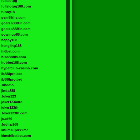
fullslotpg
fullslotpg168.com
funny18
gem99ths.com
goatza888fin.com
goatza888fin.com
gowingo88.com
happy168
hengjing168
hi6bet.com
hiso8888s.com
hubbet168.com
hyperclub-casino.com
ib888pro.bet
ib888pro.bet
Jinda55
jinda888
Joker123
joker123auto
joker123th
Joker123th.com
juad69
Judhai168
khumsup888.me
kimchibetbet.com