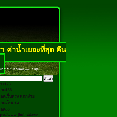
่าน้ำเยอะที่สุด คืน
าก1รับ100 วอเลท joker ล่าสุด
นหา
ker123
หรับ:
็อต168
็อตเว็บตรง แตกง่าย
็อตเว็บตรง
็อต66
tps://www.jinda44.xyz