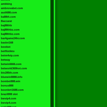
ambking
ambnovabet.com
audi688.com
ba88th.com
Baccarat
baj88thb
baj88thbz.com
baj88thbz.com
bar4game24hr.com
baslot168
bestbet
betflixtikto
betm4vip.com
betway
betwin6666.com
betworld369hot.com
bio285th.com
bluewin8888.info
bombet888.win
bonus888
boonlert1688.com
brazil999 slot
bwvip4.com
bwvip4.com