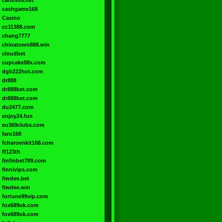
carlo999.net
cashgame168
Casino
cc11388.com
chang7777
chinatown888.win
cloudbet
cupcake88x.com
dgb222hot.com
dr888
dr888bet.com
dr888bet.com
du2477.com
enjoy24.fun
eu369clubs.com
faro168
fcharoenkit168.com
ff123th
finfinbet789.com
finnivips.com
fiwdee.bet
fiwdee.win
fortune99vip.com
fox689ok.com
fox689ok.com