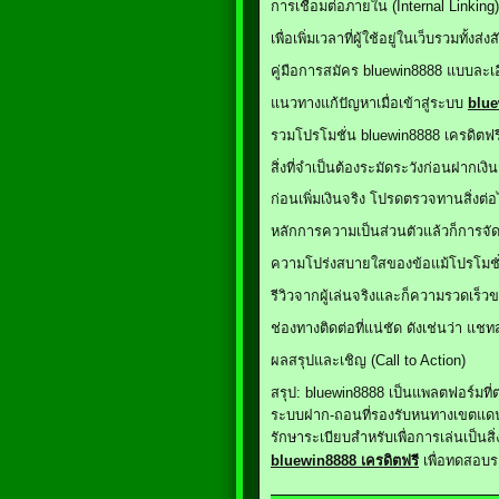
การเชื่อมต่อภายใน (Internal Linking)
เพื่อเพิ่มเวลาที่ผู้ใช้อยู่ในเว็บรวมทั้
คู่มือการสมัคร bluewin8888 แบบละเ
แนวทางแก้ปัญหาเมื่อเข้าสู่ระบบ
blue
รวมโปรโมชั่น bluewin8888 เครดิตฟรี
สิ่งที่จำเป็นต้องระมัดระวังก่อนฝากเงิน
ก่อนเพิ่มเงินจริง โปรดตรวจทานสิ่งต่อไป
หลักการความเป็นส่วนตัวแล้วก็การจัด
ความโปร่งสบายใสของข้อแม้โปรโมชั่
รีวิวจากผู้เล่นจริงและก็ความรวดเร็ว
ช่องทางติดต่อที่แน่ชัด ดังเช่นว่า แ
ผลสรุปและเชิญ (Call to Action)
สรุป: bluewin8888 เป็นแพลตฟอร์มที่ตอ
ระบบฝาก-ถอนที่รองรับหนทางเขตแดน 
รักษาระเบียบสำหรับเพื่อการเล่นเป็น
bluewin8888 เครดิตฟรี
เพื่อทดสอบร