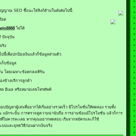
งส่งสัญญาณ SEO ชี้แนะใส่ลิงก์ด้านในดังต่อไปนี้:
อียด
win8888
ไม่ได้
 ปัจจุบัน
จริง
นี้เพื่อปกป้องเงินแล้วก็ข้อมูลส่วนตัว:
เก็บข้อมูล
น โดยเฉพาะข้อตกลงเทิร์น
ของข้างบริการลูกค้า
ชทสด อีเมล หรือหมายเลขโทรศัพท์
บปัญหาผู้เล่นที่อยากได้เริ่มอย่างรวดเร็ว มีโปรโมชั่นให้ทดลอง รวมทั้ง
แม้กระนั้น การตรวจดูความน่านับถือ การอ่านข้อแม้โปรโมชั่น แล้วก็การ
สิ่งที่ไม่ควรละเลย หากคุณอยากทดสอบ เริ่มจากสมัครและก็ใช้
ะบบและยุทธวิธีก่อนฝากเงินจริง