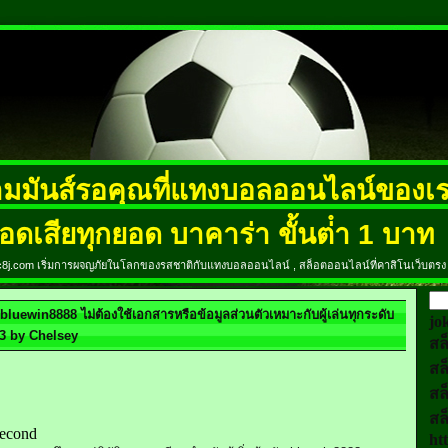
ันส์รอคุณที่แทงบอลออนไลน์ของเรา ค
อดเสียทุกยอด บาคาร่า ขั้นต่ํา 1 บาท
c8j.com เริ่มการผจญภัยในโลกของรสชาติกับแทงบอลออนไลน์ , สล็อตออนไลน์ที่คาสิโนเว็บตรง ฝ
ค้
luewin8888 ไม่ต้องใช้เอกสารหรือข้อมูลส่วนตัวเหมาะกับผู้เล่นทุกระดับ
jo
สำ
3 by Chelsey
สล
สล
สล
สล
Second
ht