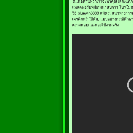
ในเนื้อหานี้พวกเราจะพาคุณไล่ตั้งแต่
แพลตฟอร์มที่มีเกมนานัปการ โปรโมชั
วิธี bluewin8888 สมัคร, แนวทางการท
เครดิตฟรี ให้คุ้ม, แบบอย่างกรณีศึกษา 
ตรวจสอบและลองใช้งานจริง