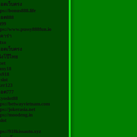
็อตเว็บตรง
tps://bonus888.life
็อต888
ot99
tps://www.pussy888fun.io
คาร่า
otxo
็อตเว็บตรง
ังโป๊ไทย
bet
nny18
ss918
slot
ker123
็อต777
kyoslot88
tps://betwayvietnam.com
tps://jokerasia.net
tps://moodeng.in
slot
tps://918kissauto.xyz