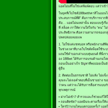
แอดไม่นที่ไม่ใช่แค่พิมพ์ตอบ แต่ว่าเข
ในยุคที่เว็บไซต์188betthคาสิโนออนไล
ประสบการณ์ที่ดี” คือการบริการจากท
คือ… แอดไม่นเหล่านั้น ตอบแบบรู้เรื่อ
ที่ สล็อต เราให้ความใส่ใจกับ “คน” ไม่
ประสิทธิภาพ คือความสามารถของกลุ่มซั
ปลดปล่อยลอยแพ
1. ไม่ใช่แค่แชทบอท หรือพนักงานตีพิม
ในช่วงเวลาที่บางเว็บไซต์สล็อตใช้ระ
แถมใช้คำบอกเล่าแบบหุ่นยนต์ ที่นี่เรา
อง 188bet ได้รับการอบรมด้านเกมโดยยิ
ถอนเป็นอย่างไร ปัญหาที่พบบ่อยเป็นย
ผู้อื่น
2. ติดต่อเป็นธรรมชาติ ไม่แห้ง ไม่แข็
คุณจะไม่เจอคำตอบที่เย็นชาอย่าง ข
ว่าคน แต่ว่าจะได้รับการสื่อสารแบบก
ทุกเหตุการณ์
• ฝากไม่เข้า? สำรวจและก็ช่วยแก้ให้ใน
• ถอนติดขัด? แอดมินจะตามเรื่องให้แ
• ใคร่รู้ว่าเกมไหนแตกบ่อยครั้ง? แอดไ