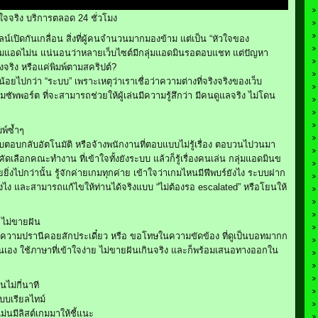
้าใจจริง บริการตลอด 24 ชั่วโมง
น์เปิดกันเกลื่อน สิ่งที่ผู้คนจำนวนมากมองข้าม แต่เป็น “หัวใจของ
ีมแอดไม่น แน่นอนว่าหลายเว็บไซต์มีกลุ่มแอดมินรอตอบแชท แต่ปัญหา
งจริง หรือแค่พิมพ์ตามสคริปต์?
น้อยไปกว่า “ระบบ” เพราะเหตุว่าเราเชื่อว่าความต่างที่จริงจริงของเว็บ
พพอร์ต ที่จะสามารถช่วยให้ผู้เล่นมีความรู้สึกว่า มีคนดูแลจริง ไม่โดน
พ์ซ้ำๆ
บบตอบกลับอัตโนมัติ หรือจ้างพนักงานที่ตอบแบบไม่รู้เรื่อง ตอบวนไปวนมา
คัดเลือกคณะทำงาน ที่เข้าใจทั้งยังระบบ แล้วก็รู้เรื่องคนเล่น กลุ่มแอดมินข
่งไปกว่านั้น รู้จักค่ายเกมทุกค่าย เข้าใจว่าเกมไหนมีฟีพบร์ยังไง ระบบฝาก
ังไง และสามารถแก้ไขให้ท่านได้จริงแบบ “ไม่ต้องรอ escalated” หรือโยนให้
ง ไม่ขายฝัน
อความปรานีคอยสักประเดี๋ยว หรือ ขอโทษในความขัดข้อง ที่ดูเป็นบอทมากก
ันเอง ใช้ภาษาที่เข้าใจง่าย ไม่ขายฝันเกินจริง และก็พร้อมเสนอทางออกใน
ไม่กี่นาที
บบเรียลไทม์
ม่นมีลิสต์เกมมาให้ชี้แนะ