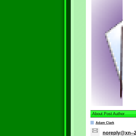
About Post Author
Adam Clark
noreply@xn--