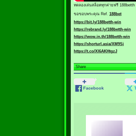
ทดลองเล่นสล็อตทุกค่ายฟรี 188betth 
ขอขอบพระคุณ Ref.
188bet
https://bit.ly/188betth-win
https://rebrand.ly/188betth-win
https://wow.in.th/188betth-win
https://shorturl.asia/XM9Si
https://t.co/Xl6AKHtgzJ
Share
Facebook