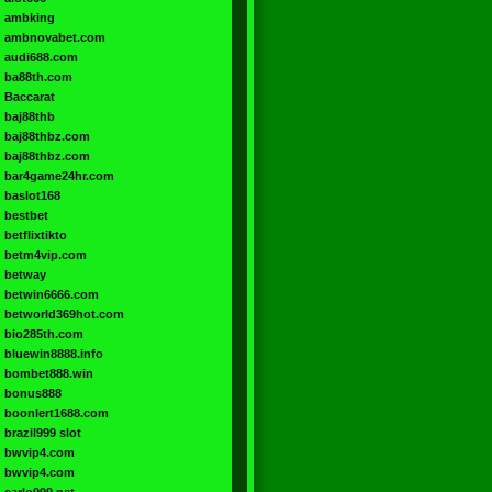
ambking
ambnovabet.com
audi688.com
ba88th.com
Baccarat
baj88thb
baj88thbz.com
baj88thbz.com
bar4game24hr.com
baslot168
bestbet
betflixtikto
betm4vip.com
betway
betwin6666.com
betworld369hot.com
bio285th.com
bluewin8888.info
bombet888.win
bonus888
boonlert1688.com
brazil999 slot
bwvip4.com
bwvip4.com