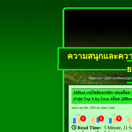
ความสนุกและความม
ย
https://xn--2020-zeo9ewa2g5
188bet เวปไซต์แจกหนัก เล่นสล็อต 1
ล่าสุด Top 5 by Cora สล็อต 188bet
พฤษภาคม 6th, 2025 by Adam Clark
0
0
0
Read Time:
5 Minute, 11 