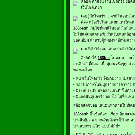
สล็อต คาสิโน เว็บไซต์ตรง ยอดน
เว็บไซต์เดียว
เคยรู้สึกไหมว่า… คาสิโนออนไลน์
ดีจัง หรือเว็บไหนแค่ตกแต่งให้ดู
188betth เว็บไซต์คาสิโนออนไลน์และส
ไม่ใช่แค่แพลตฟอร์มสำหรับเล่นสล็อตหร
ยอดเยี่ยม สำหรับผู้ที่มองหาอีกทั้
เล่นยังไงให้รอด เล่นอย่างไรให้มั่ง
สิ่งที่ทำให้
188bet
โดดเด่นจากเว็บ
ละเอียด” ที่คิดมาเพื่อผู้เล่นจริงๆทุ
ของคนไทย
• หน้าเว็บโหลดไว ใช้งานง่าย ไม่สลับ
• รองรับภาษาไทยทุกรายการอาหาร ถึง
• มีระบบระเบียบทดลองเล่นที่ “ไม่ต้อง
• มีแอดมินดูแลจริง ตอบไว ไม่ทิ้งแชท
สล็อตแตกบ่อย เล่นมันทุกค่ายในที่เดี
188betth ขึ้นชื่อลือชาเรื่องสล็อตแตก
ประสิทธิภาพ จากค่ายดังทั่วทั้งโลก 
ประสบการณ์ใหม่แบบไม่มีซ้ำ
• PG SLOT สุดฮิต ภาพงาม เบทต่ำก็