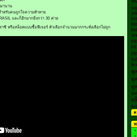
หน
กมานาน
sa
ำหรับคนถูกใจความท้าทาย
jo
IL และก็อีกมากยิ่งกว่า 30 ค่าย
ht
ht
ซี หรือสล็อตแบบซื้อฟีเจอร์ ตัวเลือกจำนวนมากกระทั่งเลือกไม่ถูก
ht
se
pg
pg 
pg
ful
li
ดู
ดู
ดู
fa
สล
ht
ค
ห