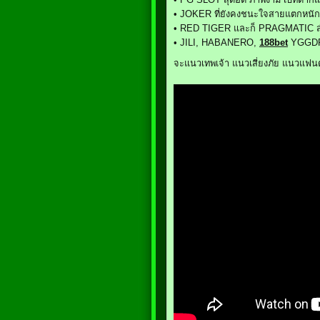
• JOKER ที่ยังคงชนะใจสายแตกหนั
• RED TIGER และก็ PRAGMATIC ส
• JILI, HABANERO,
188bet
YGGDRAS
จะแนวเทพเจ้า แนวเสี่ยงภัย แนวแฟนตา