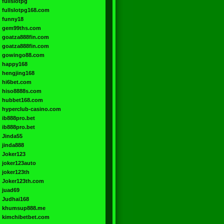
fullslotpg
fullslotpg168.com
funny18
gem99ths.com
goatza888fin.com
goatza888fin.com
gowingo88.com
happy168
hengjing168
hi6bet.com
hiso8888s.com
hubbet168.com
hyperclub-casino.com
ib888pro.bet
ib888pro.bet
Jinda55
jinda888
Joker123
joker123auto
joker123th
Joker123th.com
juad69
Judhai168
khumsup888.me
kimchibetbet.com