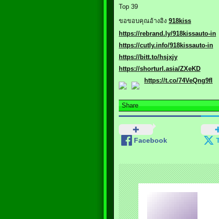
Top 39
ขอขอบคุณอ้างอิง
918kiss
https://rebrand.ly/918kissauto-in
https://cutly.info/918kissauto-in
https://bitt.to/hsjxjy
https://shorturl.asia/ZXeKD
https://t.co/74VeQng9fI
Share
Facebook