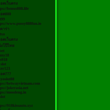
็อตเว็บตรง
tps://bonus888.life
็อต888
ot99
tps://www.pussy888fun.io
คาร่า
otxo
็อตเว็บตรง
ังโป๊ไทย
bet
nny18
ss918
slot
ker123
็อต777
kyoslot88
tps://betwayvietnam.com
tps://jokerasia.net
tps://moodeng.in
slot
tps://918kissauto.xyz