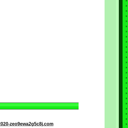
2020-zeo9ewa2g5c8j.com