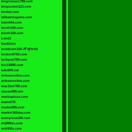
kingromans789.com
kingxxxbet123.com
ktv4sd.com
lalikabetsgame.com
lcbet444.com
lionth168.com
lionth168.com
Live22
live22slot
lockdown168 เข้าสู่ระบบ
london6789.com
luckycat789.com
luis16888.com
luke999.net
m4newonline.com
m4newonline.com
mac1bet789.com
macau888.win
marinapluss.com
mario678
medee989.com
iss
meekin365day.com
mercyrosa168.com
mfj889xx.com
mib555s.com