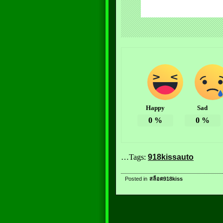
Happy
Sad
0
%
0
%
…Tags:
918kissauto
Posted in
สล็อต918kiss