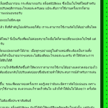
ล็อตอื่นมาก่อน กระทั่งมาเจอกับ สล็อต918kiss ซึ่งเป็นเว็บไซต์ใหม่สำหรับ
นต้องปรับพฤติกรรมอะไรเลยล่ะครับผม แม้จะคือการใช้งานครั้งแรกก็ตาม
ได้นานแน่นอนขอรับ
อแบบไม่มีสะดุด
้ว สิ่งที่สำคัญไม่แพ้กันเลยก็คือ เราจะสามารถใช้งานถัดไปได้อย่างลื่นไหล
้ไหม? นี่เป็นเรื่องที่ผมไม่ค่อยสบายใจเมื่อใดก็ตามเปลี่ยนแปลงเว็บไซต์ แต่
รับ
ยนแปลงเกมทำได้ง่าย: เมื่อทุกๆอย่างอยู่ในตำแหน่งที่จะต้องเป็นรวมทั้ง
ดิมก็ทำเป็นง่ายมากๆแทบจะไม่ต้องคิดอะไรเลยล่ะนะครับ ทำให้จังหวะการ
ด้ดิบได้ดี
มใกล้ชิดที่เกิดขึ้นทำให้พวกเราสามารถใช้งานได้อย่างแคล่วคล่องว่องไว
ต้องย้อนกลับไปปรับแต่งบ่อยๆซึ่งมันช่วยทำให้ประสบการณ์สำหรับการเล่น
ขึ้น: ขณะที่ผมมาลองครั้งแรก ผมรู้เลยว่ามันจะมีคราวถัดไปแน่นอน เพราะ
ใช้งานง่าย สะดวกและก็รวดเร็วทันใจ แล้วก็ทำให้มั่นใจได้เลยว่า ครั้งถัด
ม่ต้องพึ่งประชาสัมพันธ์
ารเล่น สล็อต918kiss มันมิได้ทำให้ผมรู้สึกเพลิดเพลินใจเท่านั้น แต่มันยัง