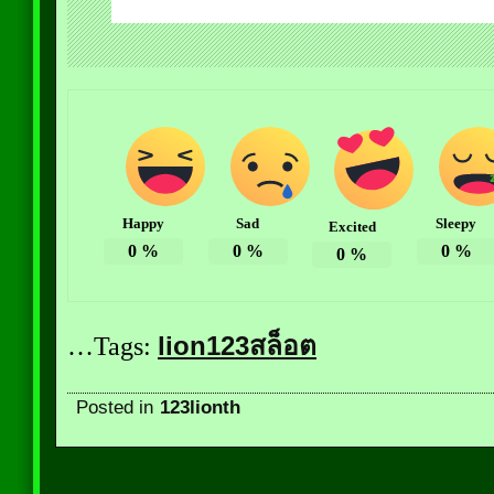
Happy
Sad
Sleepy
Excited
0
%
0
%
0
%
0
%
…Tags:
lion123สล็อต
Posted in
123lionth