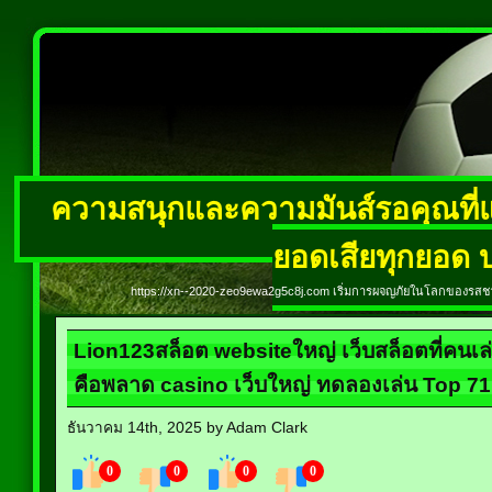
ความสนุกและความมันส์รอคุณที่แ
ยอดเสียทุกยอด บ
https://xn--2020-zeo9ewa2g5c8j.com เริ่มการผจญภัยในโลกของรสชาต
Lion123สล็อต websiteใหญ่ เว็บสล็อตที่คนเล่
คือพลาด casino เว็บใหญ่ ทดลองเล่น Top 71 
ธันวาคม 14th, 2025 by Adam Clark
0
0
0
0