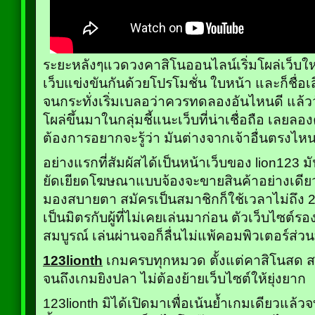
ระยะหลังๆแวดวงคาสิโนออนไลน์เริ่มโผล่เว็บใ
เว็บแข่งขันกันด้วยโปรโมชั่น ใบหน้า และก็ชื่อ
จนกระทั่งเริ่มเบลอว่าควรทดลองอันไหนดี แล้ววั
โผล่ขึ้นมาในกลุ่มชี้แนะเว็บที่น่าเชื่อถือ เลยล
ต้องการอยากจะรู้ว่า มันต่างจากเจ้าอื่นตรงไห
อย่างแรกที่สัมผัสได้เป็นหน้าเว็บของ lion123 มั
ยัดเยียดโฆษณาแบบจ้องจะขายสินค้าอย่างเดีย
มองสบายตา สมัครเป็นสมาชิกก็ใช้เวลาไม่ถึง 2
เป็นมิตรกับผู้ที่ไม่เคยเล่นมาก่อน ตัวเว็บไซต์ร
สมบูรณ์ เล่นผ่านจอก็ลื่นไม่แพ้คอมพิวเตอร์ส่ว
123lionth
เกมครบทุกหมวด ตั้งแต่คาสิโนสด สล
จนถึงเกมยิงปลา ไม่ต้องย้ายเว็บไซต์ให้ยุ่งยาก
123lionth มิได้เปิดมาเพื่อเน้นย้ำเกมเดียวแล้