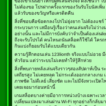
ของเขาเน้นย้ำให้กับผู้ที่เล่นจริงจัง ดังเช่นว่
ไม่ต้องขอ โปรฝากครั้งแรกของวันรับโบนัสเพิ่
แล้วรับของขวัญหรือเครดิตคืน
สิ่งที่ชอบคือข้อตกลงโปรไม่ยุ่งยาก ไม่ต้องแชร
กระบวนการ เสมือนรู้เรื่องว่าคนเล่นจริงไม่ว
อย่างนั้น และไม่มีการบังคับว่าจำเป็นต้องเล่น
ถึงจะรับโปรได้ คนไหนถนันสล็อตก็ใช้ได้ ใครถ
กินแบ่งก็ยอมรับได้แบบเดียวกัน
ความรู้สึกตอนเล่น 123lionth จริงแบบไม่อวย มีตล
หัวร้อน แต่ว่าระบบไม่เคยทำให้รู้สึกห่วย
สิ่งที่พบภายหลังเล่นจริงราวๆสองสัปดาห์เป็
เสถียรสูง ไม่เคยหลุด ไม่กระเด้งออกกลางเกม 
ภาพชัด ไม่ดีเลย์ เสียงชัด และไม่มีจังหวะเปิดไพ่
เคยเจอมาก่อนหน้านี้
เกมสล็อตบางค่ายมีอาการหน่วงบ้างเฉพาะเวลาเ
เปลี่ยนแปลงมาเล่นผ่าน Wi-Fi ทุกอย่างก็กลับมาลื