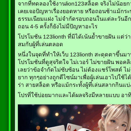
จากที่ทดลองใช้งานlion123สล็อต จริงไม่น้อยกว่
เคยเจอปัญหาเรื่องยอดหาย หรือถอนช้าแม้กระทั้ง
ธรรมเนียมแฝง ไม่จำกัดรอบถอนในแต่ละวันอีกด้
ถอน 4-5 ครั้งก็ยังไม่มีปัญหาอะไร
โปรโมชัน 123lionth ที่มิได้เน้นย้ำขายฝัน แต่ว่
สมกับผู้ที่เล่นตลอด
หนึ่งในจุดที่ทำให้เว็บ 123lionth สะดุดตาขึ้นม
โปรโมชันที่ดูสุจริตใจ ไม่เวอร์ ไม่ขายฝัน พอคล
เลยว่าข้อจำกัดไม่ซับซ้อน ไม่ต้องแชร์โพสต์ ไม
ยาก ทุกๆอย่างถูกดีไซน์มาเพื่อผู้เล่นเอาไปใช้ไ
ร่า สายสล็อต หรือแม้กระทั้งผู้ที่เล่นสลากกินแ
โปรที่ใช้บ่อยมากและได้ผลจริงมีหลายแบบ อาทิ