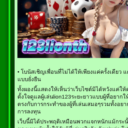
• โบนัสเชิญเพื่อนที่ไม่ได้ให้เพียงแค่ครั้งเดียว
แบบยั่งยืน
ทั้งผองนี้แสดงให้เห็นว่าเว็บไซต์มิได้หวังแค่ใ
ตั้งใจดูแลผู้เล่นlion123ระยะยาวแบบผู้ที่อยากให้
ตรงกับการกระทำของผู้ที่เล่นเสมอๆรวมทั้งอยา
การลงทุน
เว็บนี้มิได้ประพฤติเหมือนพวกแจกหนักแม้กระนั