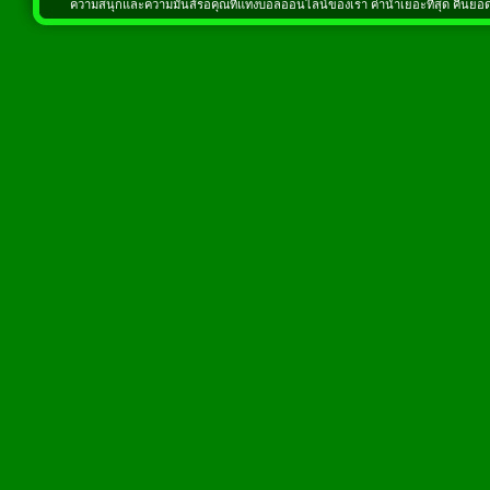
ความสนุกและความมันส์รอคุณที่แทงบอลออนไลน์ของเรา ค่าน้ำเยอะที่สุด คืนยอดเส