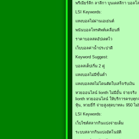
พรีเมียร์ลีก ลาลีกา บุนเดสลีกา บอ
LSI Keywords:
แทงบอลไม่ผ่านเอเย่นต์
พนันบอลโทรศัพท์เคลื่อนที่
ราคาบอลสดอัปเดตไว
เว็บบอลค่าน้ำประปาดี
Keyword Suggest:
บอลสเต็ปเริ่ม 2 คู่
แทงบอลไม่มีขั้นต่ำ
แทงบอลสดไม่โดนตัดใบเสร็จรับเงิน
หวยออนไลน์ lionth ไม่มีอั้น จ่ายจริง
lionth หวยออนไลน์ ให้บริการครบทุ
หุ้น, หวยยี่กี จ่ายสูงสุดบาทละ 950 ไ
LSI Keywords:
เว็บไซต์สลากกินแบ่งจ่ายเต็ม
ระบบสลากกินแบ่งอัตโนมัติ