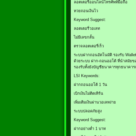
ลอตเตอรี่ออนไลน์โทรศัพท์มือถือ
หวยถอนเงินไว
Keyword Suggest:
ลอตเตอรี่วอเลท
ไม่มีเลขกลั้น
ตรวจลอตเตอรี่เร็ว
ระบบฝากถอนอัตโนมัติ รองรับ Walle
ด้วยระบบ ฝาก-ถอนออโต้ ที่นำสมัยขอ
รองรับทั้งยังบัญชีธนาคารทุกธนาคา
LSI Keywords:
ฝากถอนออโต้ 1 วัน
เบิกเงินไม่ติดเทิร์น
เพิ่มเติมเงินผ่านวอเลทง่าย
ระบบปลอดภัยสูง
Keyword Suggest:
ฝากอย่างต่ำ 1 บาท