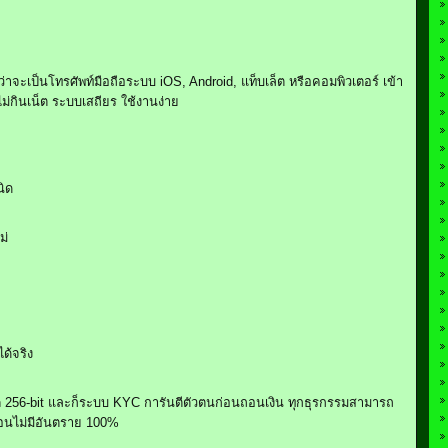
ไม่ว่าจะเป็นโทรศัพท์มือถือระบบ iOS, Android, แท็บเล็ต หรือคอมพิวเตอร์ เข้า
ไม่กินเน็ต ระบบเสถียร ใช้งานง่าย
นิด
ม่
ด้จริง
n 256-bit และก็ระบบ KYC การันตีตัวตนก่อนถอนเงิน ทุกธุรกรรมสามารถ
-ถอนไม่มีอันตราย 100%