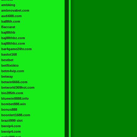
ambking
ambnovabet.com
audi688.com
ba88th.com
Baccarat
baj88thb
baj88thbz.com
baj88thbz.com
bar4game24hr.com
baslot168
bestbet
betflixtikto
betm4vip.com
betway
betwin6666.com
betworld369hot.com
bio285th.com
bluewin8888.info
bombet888.win
bonus888
boonlert1688.com
brazil999 slot
bwvip4.com
bwvip4.com