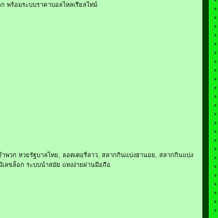
ลโลก พร้อมระบบราคาบอลไหลเรียลไทม์
กจำพวก หวยรัฐบาลไทย, ลอตเตอรี่ลาว, สลากกินแบ่งฮานอย, สลากกินแบ่ง
ม่มีเลขล็อก ระบบนำสมัย แทงง่ายผ่านมือถือ