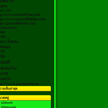
ังชนโรง
game
ker 123
tp://www.movie87hd.com
tps://www.pussy888play.com
tps://pussy888win.com
xybaccarat
slot
slot
slot เว็บตรง
lslotpg
ve22
หนัง
หนังฟรี
หนังชนโรง
ro168
็อต456
tps://www.puntaek66.me
วามเห็นล่าสุด
มวดหมู่
123lionth
123xos.com