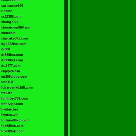
carlo999.net
cashgame168
Casino
cc11388.com
chang7777
chinatown888.win
cloudbet
cupcake88x.com
dgb222hot.com
dr888
dr888bet.com
dr888bet.com
du2477.com
enjoy24.fun
eu369clubs.com
faro168
fcharoenkit168.com
ff123th
finfinbet789.com
finnivips.com
fiwdee.bet
fiwdee.win
fortune99vip.com
fox689ok.com
fox689ok.com