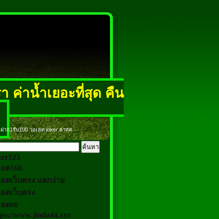
่าน้ำเยอะที่สุด คืน
าก1รับ100 วอเลท joker ล่าสุด
นหา
ker123
หรับ:
็อต168
็อตเว็บตรง แตกง่าย
็อตเว็บตรง
็อต66
tps://www.jinda44.xyz