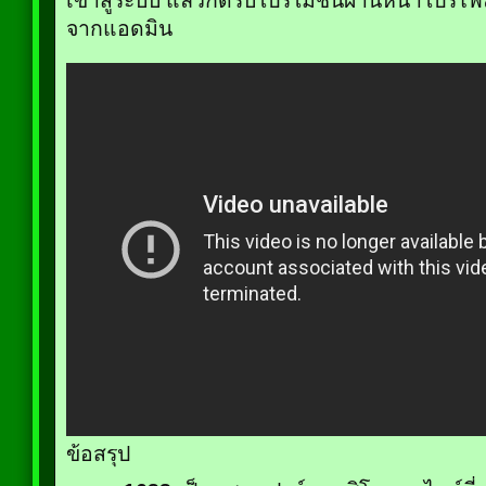
เข้าสู่ระบบ แล้วกดรับโปรโมชั่นผ่านหน้าโปรไฟล
จากแอดมิน
ข้อสรุป