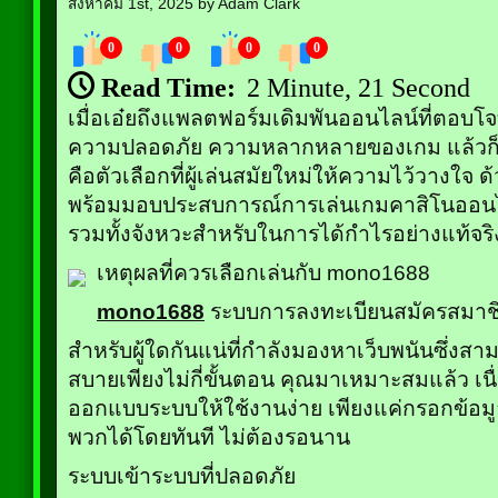
สิงหาคม 1st, 2025 by Adam Clark
0
0
0
0
Read Time:
2 Minute, 21 Second
เมื่อเอ๋ยถึงแพลตฟอร์มเดิมพันออนไลน์ที่ตอบโจทย
ความปลอดภัย ความหลากหลายของเกม แล้วก็ร
คือตัวเลือกที่ผู้เล่นสมัยใหม่ให้ความไว้วางใจ 
พร้อมมอบประสบการณ์การเล่นเกมคาสิโนออนไล
รวมทั้งจังหวะสำหรับในการได้กำไรอย่างแท้จริ
เหตุผลที่ควรเลือกเล่นกับ mono1688
mono1688
ระบบการลงทะเบียนสมัครสมาชิกท
สำหรับผู้ใดกันแน่ที่กำลังมองหาเว็บพนันซึ่งส
สบายเพียงไม่กี่ขั้นตอน คุณมาเหมาะสมแล้ว เน
ออกแบบระบบให้ใช้งานง่าย เพียงแค่กรอกข้อมูล
พวกได้โดยทันที ไม่ต้องรอนาน
ระบบเข้าระบบที่ปลอดภัย