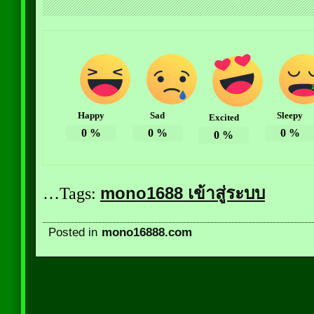
Happy
Sad
Sleepy
Excited
0
%
0
%
0
%
0
%
…Tags:
mono1688 เข้าสู่ระบบ
Posted in
mono16888.com