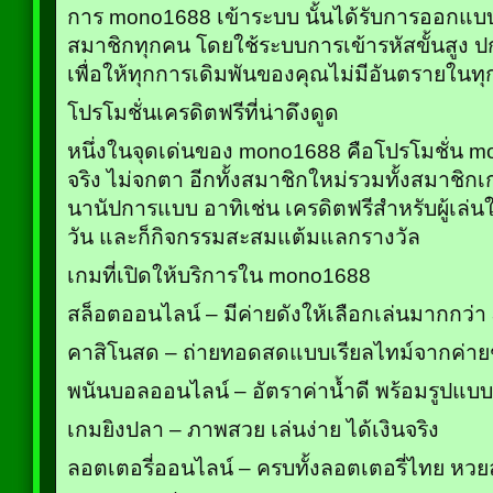
การ mono1688 เข้าระบบ นั้นได้รับการออกแบบ
สมาชิกทุกคน โดยใช้ระบบการเข้ารหัสขั้นสูง ป
เพื่อให้ทุกการเดิมพันของคุณไม่มีอันตรายในทุ
โปรโมชั่นเครดิตฟรีที่น่าดึงดูด
หนึ่งในจุดเด่นของ mono1688 คือโปรโมชั่น mo
จริง ไม่จกตา อีกทั้งสมาชิกใหม่รวมทั้งสมาชิก
นานัปการแบบ อาทิเช่น เครดิตฟรีสำหรับผู้เล่นใ
วัน และก็กิจกรรมสะสมแต้มแลกรางวัล
เกมที่เปิดให้บริการใน mono1688
สล็อตออนไลน์ – มีค่ายดังให้เลือกเล่นมากกว่า 
คาสิโนสด – ถ่ายทอดสดแบบเรียลไทม์จากค่ายชั
พนันบอลออนไลน์ – อัตราค่าน้ำดี พร้อมรูปแบบ
เกมยิงปลา – ภาพสวย เล่นง่าย ได้เงินจริง
ลอตเตอรี่ออนไลน์ – ครบทั้งลอตเตอรี่ไทย หวยล