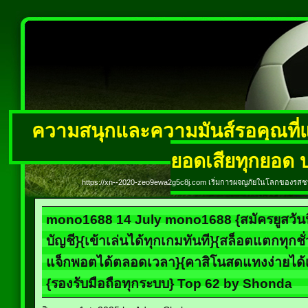
ความสนุกและความมันส์รอคุณที่แ
ยอดเสียทุกยอด บ
https://xn--2020-zeo9ewa2g5c8j.com เริ่มการผจญภัยในโลกของรสชาต
mono1688 14 July mono1688 {สมัครยูสวันนี้ฟ
บัญชี}{เข้าเล่นได้ทุกเกมทันที}{สล็อตแตกทุกชั
แจ็กพอตได้ตลอดเวลา}{คาสิโนสดแทงง่ายได้เงิ
{รองรับมือถือทุกระบบ} Top 62 by Shonda