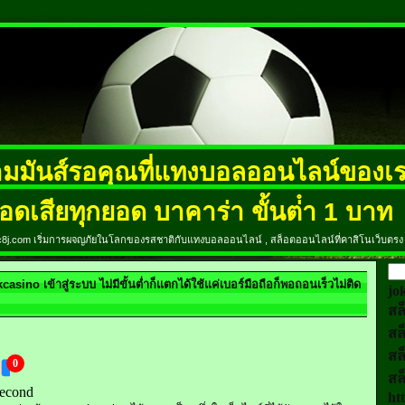
ันส์รอคุณที่แทงบอลออนไลน์ของเรา ค
อดเสียทุกยอด บาคาร่า ขั้นต่ํา 1 บาท
c8j.com เริ่มการผจญภัยในโลกของรสชาติกับแทงบอลออนไลน์ , สล็อตออนไลน์ที่คาสิโนเว็บตรง ฝ
ค้
sino เข้าสู่ระบบ ไม่มีขั้นต่ำก็แตกได้ใช้แค่เบอร์มือถือก็พอถอนเร็วไม่ติด
jo
สำ
สล
สล
สล
0
สล
Second
ht