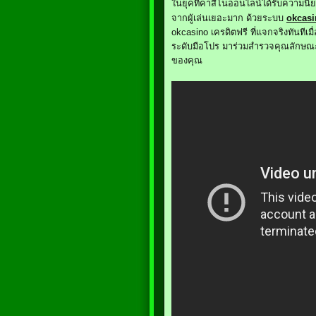
ในยุคที่คาสิโนออนไลน์ได้รับความนิยม
จากผู้เล่นเยอะมาก ด้วยระบบ
okcasi
okcasino เครดิตฟรี ที่แจกจริงทันที
ระดับมือโปร มาร่วมสำรวจคุณลักษณะเ
ของคุณ