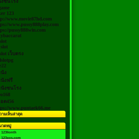
ังชนโรง
game
ker 123
tp://www.movie87hd.com
tps://www.pussy888play.com
tps://pussy888win.com
xybaccarat
slot
slot
slot เว็บตรง
lslotpg
ve22
หนัง
หนังฟรี
หนังชนโรง
ro168
็อต456
tps://www.puntaek66.me
วามเห็นล่าสุด
มวดหมู่
123lionth
123xos.com