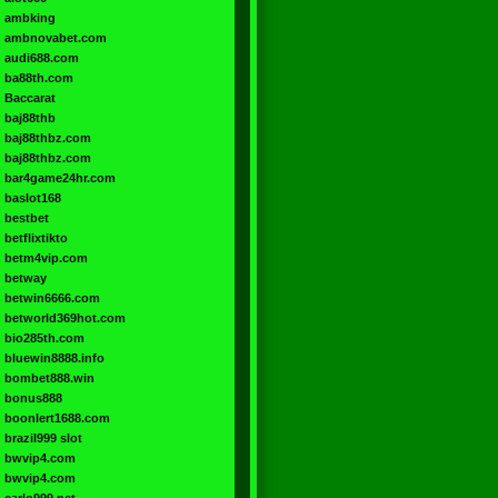
ambking
ambnovabet.com
audi688.com
ba88th.com
Baccarat
baj88thb
baj88thbz.com
baj88thbz.com
bar4game24hr.com
baslot168
bestbet
betflixtikto
betm4vip.com
betway
betwin6666.com
betworld369hot.com
bio285th.com
bluewin8888.info
bombet888.win
bonus888
boonlert1688.com
brazil999 slot
bwvip4.com
bwvip4.com