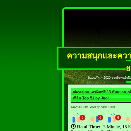
ความสนุกและความม
ย
https://xn--2020-zeo9ewa2g5
okcasino เครดิตฟรี 13 กันยายน okca
เทิร์น Top 51 by Judi
กรกฎาคม 13th, 2025 by Adam Clark
0
0
0
Read Time:
3 Minute, 15 