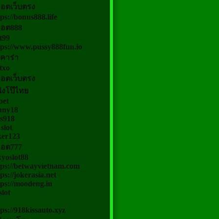
็อตเว็บตรง
tps://bonus888.life
็อต888
ot99
tps://www.pussy888fun.io
คาร่า
otxo
็อตเว็บตรง
ังโป๊ไทย
bet
nny18
ss918
slot
ker123
็อต777
kyoslot88
tps://betwayvietnam.com
tps://jokerasia.net
tps://moodeng.in
slot
tps://918kissauto.xyz