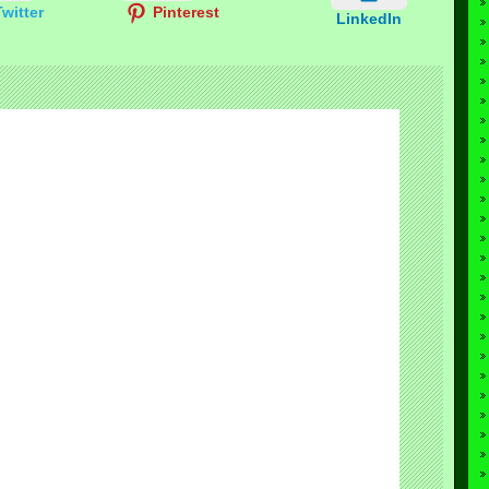
Twitter
Pinterest
LinkedIn