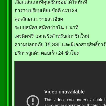
เลือกเล่นเกมที่คุณชื่นชอบได้ในทันที
ตารางเปรียบเทียบข้อดี cc1138
คุณลักษณะ รายละเอียด
ระบบสมัคร สมัครง่ายใน 1 นาที
เครดิตฟรี แจกจริงสำหรับสมาชิกใหม่
ความปลอดภัย ใช้ SSL และมีเอกสารสิทธิ์การั
บริการลูกค้า ตอบเร็ว 24 ชั่วโมง