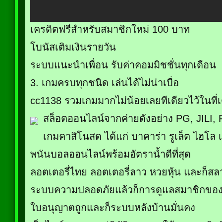
เครดิตฟรีสำหรับสมาชิกใหม่ 100 บาท
โบนัสเติมเงินรายวัน
ระบบแนะนำเพื่อน รับค่าคอมมิชชั่นทุกเดือน
3. เกมครบทุกชนิด เล่นได้ไม่น่าเบื่อ
cc1138 รวมเกมมากไม่น้อยเลยทีเดียวไว้ในที่เด
สล็อตออนไลน์จากค่ายดังอย่าง PG, JILI, 
เกมคาสิโนสด ได้แก่ บาคาร่า รูเล็ต ไฮโล เ
พนันบอลออนไลน์พร้อมอัตราน้ำดีที่สุด
ลอตเตอรี่ไทย ลอตเตอรี่ลาว หวยหุ้น และก็สลาก
ระบบความปลอดภัยแล้วก็การดูแลสมาชิกของ
ใบอนุญาตถูกและก็ระบบหลังบ้านมั่นคง