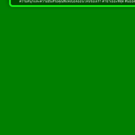
ความสนุกและความมันส์รอคุณที่แทงบอลออนไลน์ของเรา ค่าน้ำเยอะที่สุด คืนยอดเส