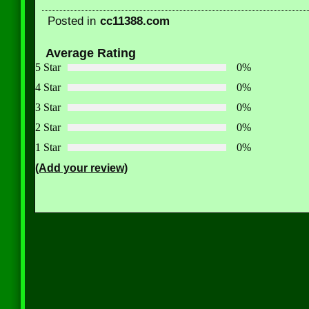
Posted in
cc11388.com
Average Rating
5 Star
0%
4 Star
0%
3 Star
0%
2 Star
0%
1 Star
0%
(Add your review)