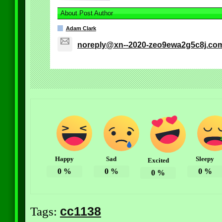
About Post Author
Adam Clark
noreply@xn--2020-zeo9ewa2g5c8j.co
Happy
Sad
Sleepy
Excited
0
%
0
%
0
%
0
%
cc1138
Tags: