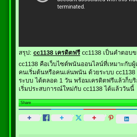
สรุป:
cc1138 เครดิตฟรี
cc1138 เป็นคำตอบข
cc1138 คือเว็บไซต์พนันออนไลน์ที่เหมาะกับผู้เ
คนเริ่มต้นหรือคนเล่นพนัน ด้วยระบบ cc1138 สม
ระบบ ได้ตลอด 1 วัน พร้อมเครดิตฟรีแล้วก็บริก
เริ่มประสบการณ์ใหม่กับ cc1138 ได้แล้ววันนี้
Share