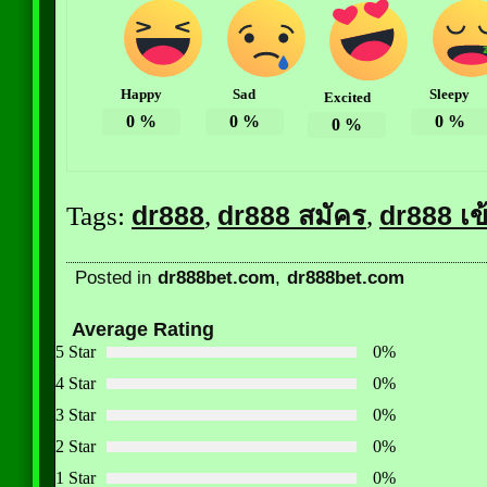
Happy
Sad
Sleepy
Excited
0
%
0
%
0
%
0
%
dr888
dr888 สมัคร
dr888 เข
Tags:
,
,
Posted in
dr888bet.com
,
dr888bet.com
Average Rating
5 Star
0%
4 Star
0%
3 Star
0%
2 Star
0%
1 Star
0%