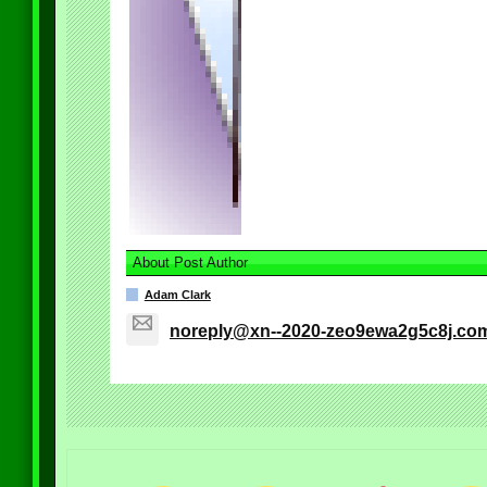
About Post Author
Adam Clark
noreply@xn--2020-zeo9ewa2g5c8j.co