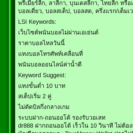
พรีเมียร์ลีก, ลาลีกา, บุนเดสลีกา, ไทยลีก หรื
บอลเดี่ยว, บอลสเต็ป, บอลสด, ครึ่งแรก/เต็มเ
LSI Keywords:
เว็บไซต์พนันบอลไม่ผ่านเอเย่นต์
ราคาบอลไหลวันนี้
แทงบอลโทรศัพท์เคลื่อนที่
พนันบอลออนไลน์ค่าน้ำดี
Keyword Suggest:
แทงขั้นต่ำ 10 บาท
สเต็ปเริ่ม 2 คู่
ไม่ตัดบิลกึ่งกลางเกม
ระบบฝาก-ถอนออโต้ รองรับวอเลท
dr888 ฝากถอนออโต้ เร็วใน 10 วินาที ไม่ต้องแ