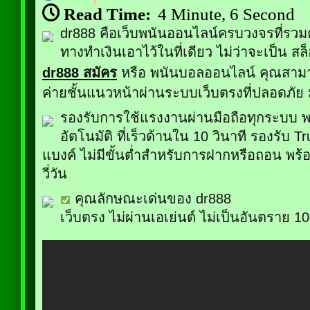
Read Time:
4 Minute, 6 Second
dr888 คือเว็บพนันออนไลน์ครบวงจรที่ร
ทางทำเงินเอาไว้ในที่เดียว ไม่ว่าจะเป็น 
dr888 สมัคร
หรือ พนันบอลออนไลน์ คุณสามา
ค่ายชั้นแนวหน้าผ่านระบบเว็บตรงที่ปลอดภัย มั
รองรับการใช้แรงงานผ่านมือถือทุกระบบ
อัตโนมัติ ที่เร็วด้านใน 10 วินาที รองรับ
แบงค์ ไม่มีขั้นต่ำสำหรับการฝากหรือถอน พร้
วี่วัน
คุณลักษณะเด่นของ dr888
เว็บตรง ไม่ผ่านเอเย่นต์ ไม่เป็นอันตราย 