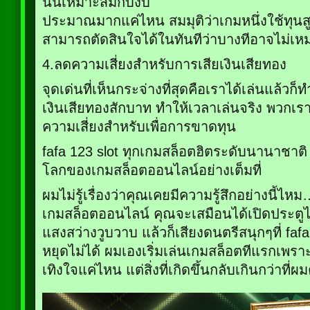
นั้นเหมาะสมกับงบ
ประมาณมากแค่ไหน สมมุติว่าเกมหนึ่งใช้ทุนสู
สามารถตัดสินใจได้ในทันทีว่าบางทีอาจไม่เห
4.ลดความเสี่ยงสำหรับการเสียเงินเสียทอง
จุดเด่นที่เห็นกระจ่างที่สุดคือเราได้เล่นแล้วก
เงินเสียทองสักบาท ทำให้เวลาเล่นจริง พวกเราม
ความเสี่ยงสำหรับเพื่อการขาดทุน
fafa 123 slot ทุกเกมสล็อตฮิตระดับนานาชาติ
โลกของเกมสล็อตออนไลน์อย่างเต็มที่
ผมไม่รู้เรื่องว่าคุณเคยมีความรู้สึกอย่างนี้ไหม
เกมสล็อตออนไลน์ คุณจะเสมือนได้เปิดประตูไปส
แสงสว่างวูบวาบ แล้วก็เสียงดนตรีสนุกๆที่ fafa
หยุดไม่ได้ ผมเองเริ่มเล่นเกมสล็อตทีแรกเพรา
เทิงใจแค่ไหน แต่สิ่งที่เกิดขึ้นกลับเกินกว่าที