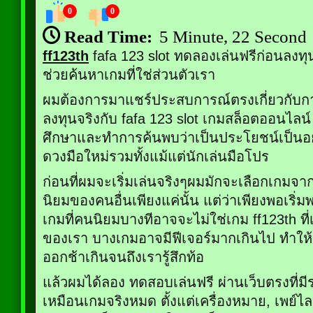
0
0
Read Time:
5 Minute, 22 Second
ff123th
fafa 123 slot ทดลองเล่นฟรีก่อนลงทุ
ช่วยค้นหาเกมที่ใช่ส่วนตัวเรา
ผมต้องการมาแชร์ประสบการณ์ตรงเกี่ยวกับก
ลงทุนจริงกับ fafa 123 slot เกมสล็อตออนไลน์ ซึ่
ศึกษาและทำการค้นพบว่าเป็นประโยชน์เป็นอย่
ดวงมือใหม่รวมทั้งแม้แต่นักเล่นมือโปร
ก่อนที่ผมจะเริ่มเล่นจริงๆผมมักจะเลือกเกมจ
นิยมของคนอื่นเพียงแค่นั้น แต่ว่าเพียงพอเริ่
เกมที่คนนิยมบางทีอาจจะไม่ใช่เกม ff123th ที
ของเรา บางเกมอาจมีฟีเจอร์มากเกินไป ทำให
ออกช้าเกินจนถึงเรารู้สึกท้อ
แล้วผมได้ลอง ทดสอบเล่นฟรี ผ่านเว็บตรงที่ม
เหมือนเกมจริงหมด ตั้งแต่เครื่องหมาย, เพย์ไล