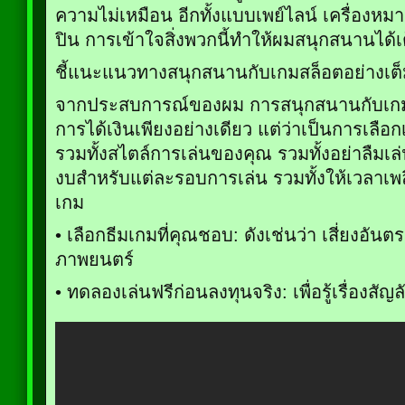
ความไม่เหมือน อีกทั้งแบบเพย์ไลน์ เครื่องหม
ปิน การเข้าใจสิ่งพวกนี้ทำให้ผมสนุกสนานได้เต
ชี้แนะแนวทางสนุกสนานกับเกมสล็อตอย่างเต็
จากประสบการณ์ของผม การสนุกสนานกับเกมสล็
การได้เงินเพียงอย่างเดียว แต่ว่าเป็นการเลื
รวมทั้งสไตล์การเล่นของคุณ รวมทั้งอย่าลืมเล่
งบสำหรับแต่ละรอบการเล่น รวมทั้งให้เวลาเพ
เกม
• เลือกธีมเกมที่คุณชอบ: ดังเช่นว่า เสี่ยงอันต
ภาพยนตร์
• ทดลองเล่นฟรีก่อนลงทุนจริง: เพื่อรู้เรื่องส