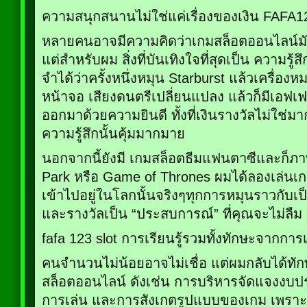
ความสนุกสนานไม่ใช่แค่เรื่องของเงิน FAFA1
หลายคนอาจมีความคิดว่าเกมสล็อตออนไลน์มัน
แต่สำหรับผม สิ่งที่บันเทิงใจที่สุดเป็น ความรู
จำได้ว่าครั้งหนึ่งหมุน Starburst แล้วเครื่องหม
หน้าจอ เสียงดนตรีเปลี่ยนแปลง แล้วก็มีเอฟเ
ออกมาด้วยความยินดี ทั้งที่เงินรางวัลไม่ใช่มา
ความรู้สึกนั้นคุ้มมากมาย
นอกจากนี้ยังมี เกมสล็อตธีมแฟนตาซีและก็ภาพ
Park หรือ Game of Thrones ผมได้ลองเล่นเกมกล
เข้าไปอยู่ในโลกนั้นจริงๆทุกการหมุนราวกับเป
และรางวัลเป็น “ประสบการณ์” ที่คุณจะไม่ลืม
fafa 123 slot การเรียนรู้รวมทั้งทักษะจากการ
คนจำนวนไม่น้อยอาจไม่เชื่อ แต่ผมกลับได้ท
สล็อตออนไลน์ ดังเช่น การบริหารจัดแจงงบ
การเล่น และการสังเกตรูปแบบของเกม เพราะเ