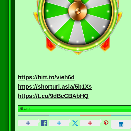
https://bitt.to/vieh6d
https://shorturl.asia/5b1Xs
https://t.co/9dBcCBAbHQ
Share