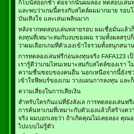
ก็โบนัสออกช้า ต่อจากนั้นผมลอง ทดสอบเล่น
และพบว่าเกมนี้ตรงกับสไตล์ผมมากมาย รอบโ
บันเทิงใจ และเล่นเพลินมาก
หลังจากทดสอบเล่นหลายรอบ ผมเชื่อมั่นแล้วก็เร
ลงทุนที่เหมาะสมกับงบของผม รวมทั้งผลสรุปก็คุ้
ว่าผมเลือกเกมที่ตัวเองเข้าใจรวมทั้งสนุกสนาน
การทดลองเล่นฟรีก่อนลงทุนจริง FAFA123 เป็น
เรารู้ดีว่าเกมไหนเหมาะสมกับสไตล์ของเรา ไ
ความชื่นชอบของคนอื่น นอกเหนือจากนี้ยัง
เข้าใจฟีพบร์ของเกม วางแผนการลงทุน และก
ความเสี่ยงในการเสียเงิน
สำหรับใครกันแน่ที่ยังลังเล การทดลองเล่นฟรีเป
การค้นหาเกมที่เหมาะกับตัวเองแล้วก็สร้างความ
จริง ผมบอกเลยว่า ถ้าเกิดคุณไม่เคยลอง คุณ
ไปแบบไม่รู้ตัว