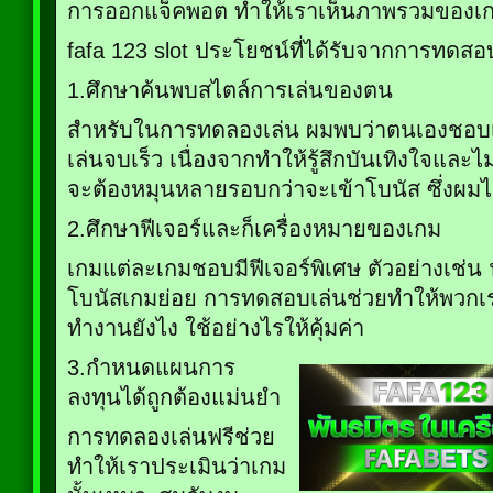
การออกแจ็คพอต ทำให้เราเห็นภาพรวมของเกมจ
fafa 123 slot ประโยชน์ที่ได้รับจากการทดสอ
1.ศึกษาค้นพบสไตล์การเล่นของตน
สำหรับในการทดลองเล่น ผมพบว่าตนเองชอบเ
เล่นจบเร็ว เนื่องจากทำให้รู้สึกบันเทิงใจและไม
จะต้องหมุนหลายรอบกว่าจะเข้าโบนัส ซึ่งผม
2.ศึกษาฟีเจอร์และก็เครื่องหมายของเกม
เกมแต่ละเกมชอบมีฟีเจอร์พิเศษ ตัวอย่างเช่น 
โบนัสเกมย่อย การทดสอบเล่นช่วยทำให้พวกเราเ
ทำงานยังไง ใช้อย่างไรให้คุ้มค่า
3.กำหนดแผนการ
ลงทุนได้ถูกต้องแม่นยำ
การทดลองเล่นฟรีช่วย
ทำให้เราประเมินว่าเกม