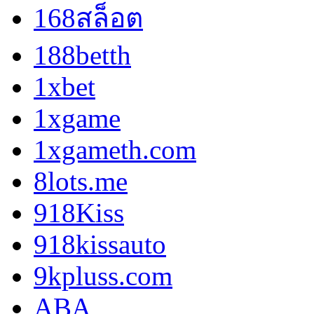
168สล็อต
188betth
1xbet
1xgame
1xgameth.com
8lots.me
918Kiss
918kissauto
9kpluss.com
ABA