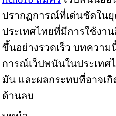
ปรากฏการณ์ที่เด่นชัดในย
ประเทศไทยที่มีการใช้งาน
ขึ้นอย่างรวดเร็ว บทควา
การณ์เว็ปพนันในประเทศไ
มัน และผลกระทบที่อาจเกิ
ด้านลบ
บทนำ