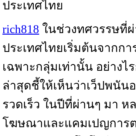
ประเทศไทย
rich818
ในช่วงทศวรรษที่
ประเทศไทยเริ่มต้นจากการใ
เฉพาะกลุ่มเท่านั้น อย่างไ
ล่าสุดชี้ให้เห็นว่าเว็ปพน
รวดเร็ว ในปีที่ผ่านๆ มา หล
โฆษณาและแคมเปญการตลาดม