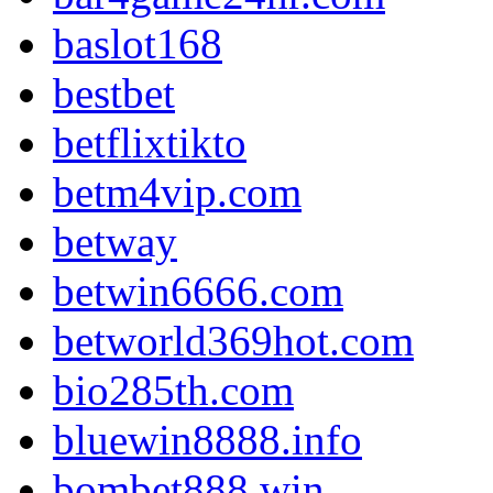
baslot168
bestbet
betflixtikto
betm4vip.com
betway
betwin6666.com
betworld369hot.com
bio285th.com
bluewin8888.info
bombet888.win