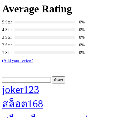
The
Average Rating
way
in
which
You
5 Star
0%
Strategy
4 Star
0%
Rich818
เครดิต
3 Star
0%
ฟรี
2 Star
0%
1 Star
0%
(Add your review)
ค้นหา
สำหรับ:
joker123
สล็อต168