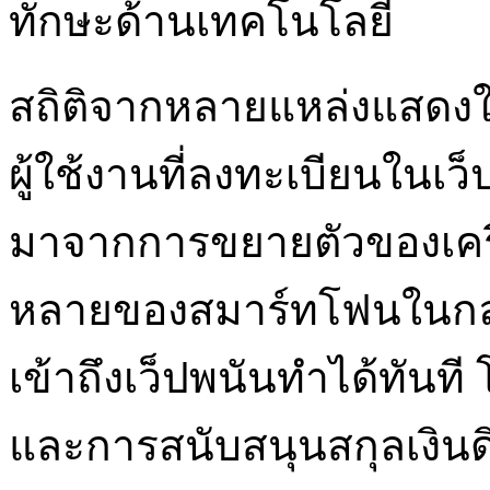
ทักษะด้านเทคโนโลยี
สถิติจากหลายแหล่งแสดงให
ผู้ใช้งานที่ลงทะเบียนในเว
มาจากการขยายตัวของเครื
หลายของสมาร์ทโฟนในกลุ
เข้าถึงเว็ปพนันทำได้ทันที
และการสนับสนุนสกุลเงินดิจิ