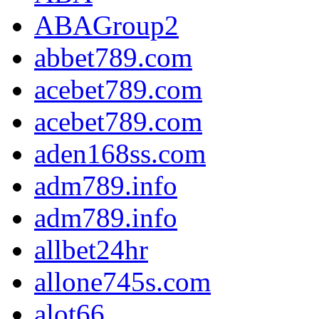
ABAGroup2
abbet789.com
acebet789.com
acebet789.com
aden168ss.com
adm789.info
adm789.info
allbet24hr
allone745s.com
alot66