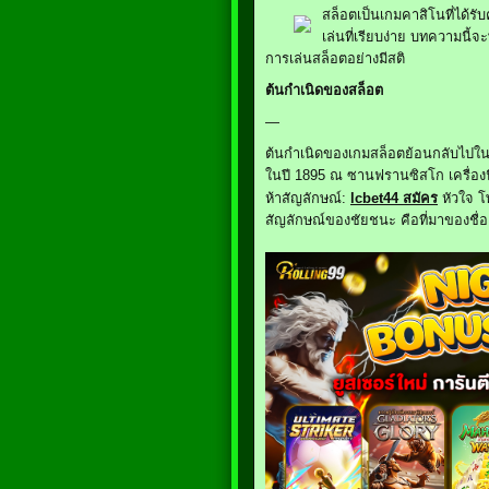
สล็อตเป็นเกมคาสิโนที่ได้รั
เล่นที่เรียบง่าย บทความนี
การเล่นสล็อตอย่างมีสติ
ต้นกำเนิดของสล็อต
—
ต้นกำเนิดของเกมสล็อตย้อนกลับไปในป
ในปี 1895 ณ ซานฟรานซิสโก เครื่องนี้ร
ห้าสัญลักษณ์:
lcbet44 สมัคร
หัวใจ โพ
สัญลักษณ์ของชัยชนะ คือที่มาของชื่อเค