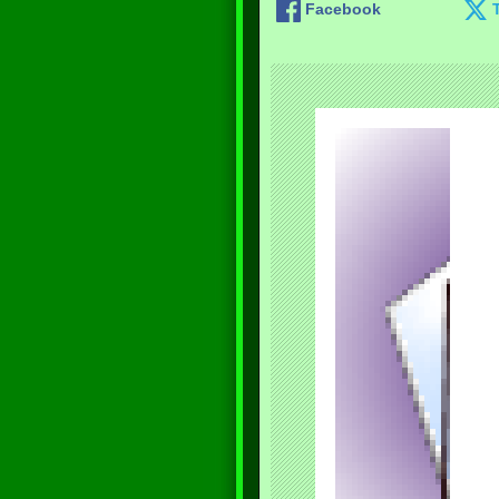
Facebook