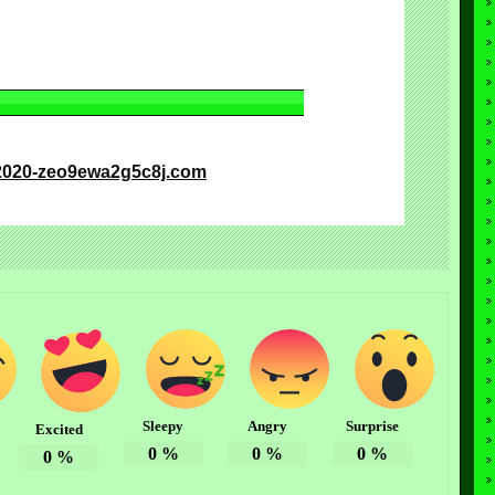
2020-zeo9ewa2g5c8j.com
Sleepy
Angry
Surprise
Excited
0
%
0
%
0
%
0
%