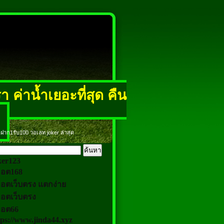
่าน้ำเยอะที่สุด คืน
าก1รับ100 วอเลท joker ล่าสุด
นหา
ker123
หรับ:
็อต168
็อตเว็บตรง แตกง่าย
็อตเว็บตรง
็อต66
tps://www.jinda44.xyz