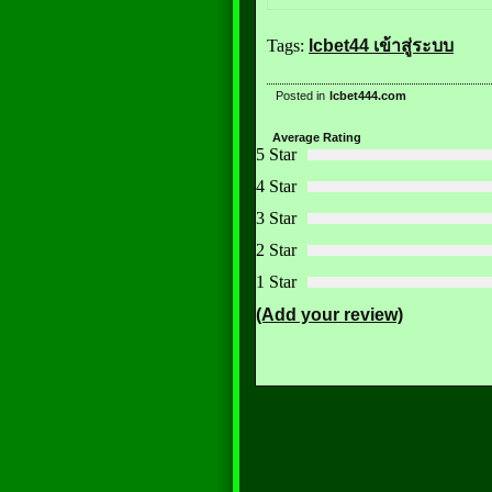
Tags:
lcbet44 เข้าสู่ระบบ
Posted in
lcbet444.com
Average Rating
5 Star
4 Star
3 Star
2 Star
1 Star
(Add your review)