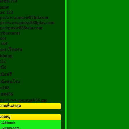
ังชนโรง
game
ker 123
tp://www.movie87hd.com
tps://www.pussy888play.com
tps://pussy888win.com
xybaccarat
slot
slot
slot เว็บตรง
lslotpg
ve22
หนัง
หนังฟรี
หนังชนโรง
ro168
็อต456
tps://www.puntaek66.me
วามเห็นล่าสุด
มวดหมู่
123lionth
123xos.com