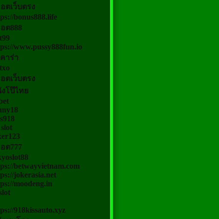
็อตเว็บตรง
tps://bonus888.life
็อต888
ot99
tps://www.pussy888fun.io
คาร่า
otxo
็อตเว็บตรง
ังโป๊ไทย
bet
nny18
ss918
slot
ker123
็อต777
kyoslot88
tps://betwayvietnam.com
tps://jokerasia.net
tps://moodeng.in
slot
tps://918kissauto.xyz