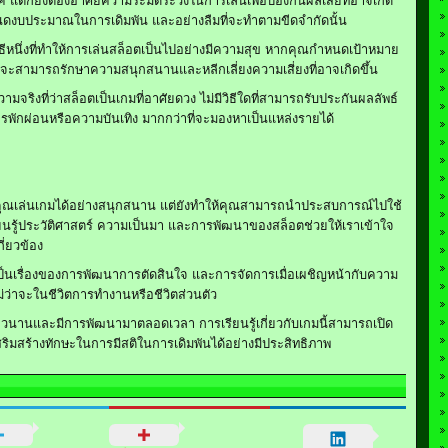
ค แต่ก็ยังต้องอาศัยความระมัดระวังในการเล่นเพื่อป้องกันผลเสียที่อาจเกิด
หนดงบประมาณในการเดิมพัน และอย่างลืมที่จะทำตามขีดจำกัดนั้น
ีกวิธีหนึ่งที่ทำให้การเล่นสล็อตเป็นไปอย่างมีความสุข หากคุณกำหนดเป้าหมาย
ณจะสามารถรักษาความสนุกสนานและหลีกเลี่ยงความเสี่ยงที่อาจเกิดขึ้น
จริงที่ว่าสล็อตเป็นเกมที่อาศัยดวง ไม่มีวิธีใดที่สามารถรับประกันผลลัพธ์
ารพักผ่อนหรือความบันเทิง มากกว่าที่จะมองหาเป็นแหล่งรายได้
ให้คุณเล่นเกมได้อย่างสนุกสนาน แต่ยังทำให้คุณสามารถนำประสบการณ์ไปใช้
รียนรู้ประวัติศาสตร์ ความเป็นมา และการพัฒนาของสล็อตช่วยให้เราเข้าใจ
ี่ยวข้อง
สติเป็นเรื่องของการพัฒนาการตัดสินใจ และการจัดการเมื่อเผชิญหน้ากับความ
ชน์ไม่ว่าจะในชีวิตการทำงานหรือชีวิตส่วนตัว
์ยาวนานและมีการพัฒนามาตลอดเวลา การเรียนรู้เกี่ยวกับเกมนี้สามารถเปิด
ิมสร้างทักษะในการมีสติในการเดิมพันได้อย่างมีประสิทธิภาพ