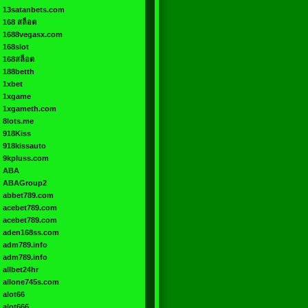
13satanbets.com
168 สล็อต
1688vegasx.com
168slot
168สล็อต
188betth
1xbet
1xgame
1xgameth.com
8lots.me
918Kiss
918kissauto
9kpluss.com
ABA
ABAGroup2
abbet789.com
acebet789.com
acebet789.com
aden168ss.com
adm789.info
adm789.info
allbet24hr
allone745s.com
alot66
alot666