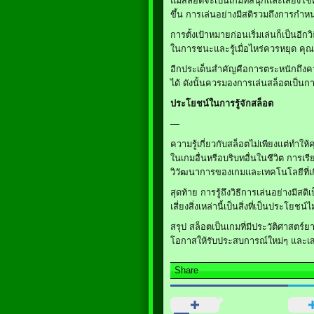
แม้สล็อตจะเป็นเกมที่สนุกและเสี่ยงโช
ขึ้น การเล่นอย่างมีสติรวมถึงการกำ
การตั้งเป้าหมายก่อนเริ่มเล่นก็เป็นอ
ในการชนะและรู้เมื่อไหร่ควรหยุด คุ
อีกประเด็นสำคัญคือการตระหนักถึงความ
ได้ ดังนั้นควรมองการเล่นสล็อตเป็นก
ประโยชน์ในการรู้จักสล็อต
—
ความรู้เกี่ยวกับสล็อตไม่เพียงแต่ทำ
ในเกมอื่นหรือบริบทอื่นในชีวิต การเ
วิวัฒนาการของเกมและเทคโนโลยีที่เก
สุดท้าย การรู้ถึงวิธีการเล่นอย่างมี
เสี่ยงสิ่งเหล่านี้เป็นสิ่งที่เป็นประโย
สรุป สล็อตเป็นเกมที่มีประวัติศาสตร
โอกาสให้รับประสบการณ์ใหม่ๆ และเสร
Share