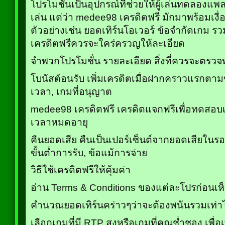
โปรโมชั่นเป็นอุปกรณ์ที่ช่วยให้ผู้เล่นทดลองแ
เล่น แต่ว่า medee98 เครดิตฟรี มักมาพร้อมเงื่อนไข
ตัวอย่างเช่น ยอดเทิร์นโอเวอร์ ข้อจำกัดเกม รว
เครดิตฟรีควรจะใคร่ครวญให้ละเอียด
จำพวกโปรโมชั่น รายละเอียด สิ่งที่ควรจะตรว
โบนัสต้อนรับ เพิ่มเครดิตเมื่อฝากคราวแรกตาม
เวลา, เกมที่อนุญาต
medee98 เครดิตฟรี เครดิตแจกฟรีเพื่อทดสอบเ
เวลาหมดอายุ
คืนยอดเสีย คืนเป็นเปอร์เซ็นต์จากยอดเสียใน
ขั้นต่ำการรับ, ข้อแม้การจ่าย
วิธีใช้เครดิตฟรีให้คุ้มค่า
อ่าน Terms & Conditions ของแต่ละโปรก่อนเห
คำนวณยอดเทิร์นคร่าวๆว่าจะต้องพนันรวมเท่า
เลือกเกมที่มี RTP สูงหรือเกมที่คุณช่ำชอง เพื่อ