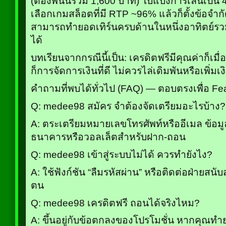
(ต้องพนันรวม 1,600 บาท) โบแบ่งการเล่นเป็น 
เลือกเกมสล็อตที่มี RTP ~96% แล้วก็ตั้งข้อจำก
สามารถทำยอดเทิร์นครบด้านในหนึ่งอาทิตย์รว
ได้
บทเรียนจากกรณีนี้เป็น: เครดิตฟรีมีคุณค่าก็เมื
ก็การจัดการเงินที่ดี ไม่ควรไล่เดิมพันหรือเพิ่มเ
คำถามที่พบได้ทั่วไป (FAQ) — ตอบตรงเพื่อ Fe
Q: medee98 สมัคร จำต้องจัดเตรียมอะไรบ้าง?
A: ตระเตรียมหมายเลขโทรศัพท์หรืออีเมล ข้อมูล
ธนาคารหรือวอลเล็ตสำหรับฝาก-ถอน
Q: medee98 เข้าสู่ระบบไม่ได้ ควรทำยังไง?
A: ใช้ฟังก์ชัน “ลืมรหัสผ่าน” หรือติดต่อฝ่ายสนั
ตน
Q: medee98 เครดิตฟรี ถอนได้จริงไหม?
A: ขึ้นอยู่กับข้อตกลงของโปรโมชั่น หากคุณท