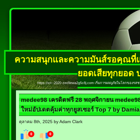
ความสนุกและความมันส์รอคุณที่แ
ยอดเสียทุกยอด บ
https://xn--2020-zeo9ewa2g5c8j.com เริ่มการผจญภัยในโลกของรสชาต
medee98 เครดิตฟรี 28 พฤศจิกายน medee98 โ
ใหม่อัปเดตคุ้มค่าทุกยูสเซอร์ Top 7 by Dami
ตุลาคม 8th, 2025 by Adam Clark
0
0