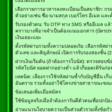
เป็นโดเมนจริง
เลือกรายการอาหารลงทะเบียนเป็นสมาชิก: กรอก
ตัวอย่างเช่น ชื่อ-นามสกุล เบอร์โทร อีเมล และตั้ง
รับรองตัวตน: รับ OTP ทาง SMS หรืออีเมล แล้
คราวบางทีอาจจำเป็นต้องแนบเอกสาร (บัตรประช
เงินเยอะแยะ
ตั้งรหัสผ่านรวมทั้งความปลอดภัย: เลือกรหัสผ่า
ตัวเลข และสัญลักษณ์ เปิดการรับรองสองชั้น (
ฝากเงินเริ่มต้น (ถ้าต้องการโบนัส): ตรวจสอบข้
รหัสโบนัส ยอดฝากอย่างต่ำ แล้วก็ยอดเทิร์นก่
เทคนิค: เลี่ยงการใช้รหัสผ่านซ้ำกับบัญชีอื่น เก็
อันตราย รวมทั้งอย่าใช้โครงข่ายสาธารณะขณะ
ข้อเสนอเพิ่มเมื่อสมัคร
ใช้ข้อมูลจริงเมื่อจำต้องการันตีตัวตนเพื่อปกป
อ่านแนวนโยบายความเป็นส่วนตัวรวมทั้งข้อก