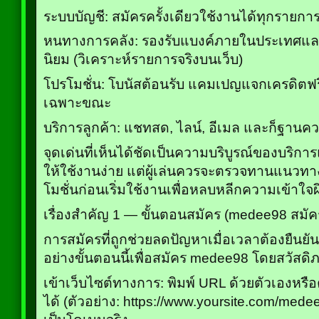
ระบบบัญชี: สมัครครั้งเดียวใช้งานได้ทุกรายก
หนทางการคลัง: รองรับแบงค์ภายในประเทศและก็
นิยม (วิเคราะห์รายการจริงบนเว็บ)
โปรโมชั่น: โบนัสต้อนรับ แคมเปญแจกเครดิตฟร
เฉพาะขณะ
บริการลูกค้า: แชทสด, ไลน์, อีเมล และก็ฐานคว
จุดเด่นที่เห็นได้ชัดเป็นความบริบูรณ์ของบริกา
ให้ใช้งานง่าย แต่ผู้เล่นควรจะตรวจทานแนวทา
โมชั่นก่อนเริ่มใช้งานเพื่อหลบหลีกความเข้าใจผ
เรื่องสำคัญ 1 — ขั้นตอนสมัคร (medee98 สมั
การสมัครที่ถูกช่วยลดปัญหาเมื่อเวลาต้องยืนยัน
อย่างขั้นตอนนี้เพื่อสมัคร medee98 โดยสวัสดิ
เข้าเว็บไซต์ทางการ: พิมพ์ URL ด้วยตัวเองหรือค
ได้ (ตัวอย่าง: https://www.yoursite.com/medee