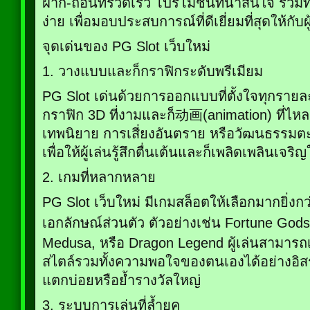
ฝาก-ถอนที่รวดเร็ว โปรโมชั่นที่น่าสนใจ รวม
ง่าย เพื่อมอบประสบการณ์ที่ดีเยี่ยมที่สุดให้กับผู
จุดเด่นของ PG Slot เว็บใหม่
1. วางแบบและก็กราฟิกระดับพรีเมียม
PG Slot เด่นด้วยการออกแบบที่ตั้งใจทุกราย
กราฟิก 3D ที่งามและก็动画(animation) ที่ไหลลื
เทพนิยาย การเสี่ยงอันตราย หรือวัฒนธรรมต
เพื่อให้ผู้เล่นรู้สึกตื่นเต้นและก็เพลิดเพลินเ
2. เกมที่หลากหลาย
PG Slot เว็บใหม่ มีเกมสล็อตให้เลือกมากยิ่งก
เอกลักษณ์ส่วนตัว ตัวอย่างเช่น Fortune God
Medusa, หรือ Dragon Legend ผู้เล่นสามารถ
สไตล์รวมทั้งความพอใจของตนเองได้อย่างอิสระ
แตกบ่อยหรือย้ำรางวัลใหญ่
3. ระบบการเล่นที่ล้ำยุค