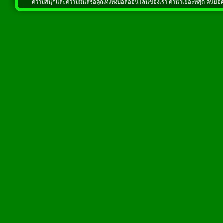
ความสนุกและความมันส์รอคุณที่แทงบอลออนไลน์ของเรา ค่าน้ำเยอะที่สุด คืนยอดเส