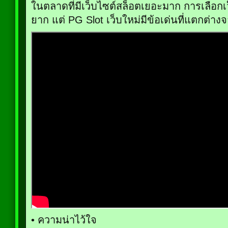
ในตลาดที่มีเว็บไซต์สล็อตเยอะมาก การเลือกเว
ยาก แต่ PG Slot เว็บใหม่มีข้อเด่นที่แตกต่างจาก
• ความน่าไว้ใจ