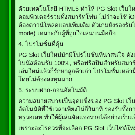
ด้วยเทคโนโลยี HTML5 ทำให้ PG Slot เว็บใหม
คอมพิวเตอร์รวมทั้งสมาร์ทโฟน ไม่ว่าจะใช้ iO
ต้องดาวน์โหลดแอปเพิ่มเติม ตัวเกมยังรองรับโ
mode) เหมาะกับผู้ที่ถูกใจเล่นบนมือถือ
4. โปรโมชั่นที่คุ้ม
PG Slot เว็บใหม่มักมีโปรโมชั่นที่น่าสนใจ ดัง
โบนัสต้อนรับ 100%, หรือฟรีสปินสำหรับสมาชิก
เล่นใหม่แล้วก็รักษาลูกค้าเก่า โปรโมชั่นเหล่า
โดยไม่ต้องลงทุนมาก
5. ระบบฝาก-ถอนอัตโนมัติ
ความสบายสบายเป็นจุดแข็งของ PG Slot เว็
อัตโนมัติที่ใช้เวลาเพียงไม่กี่วินาที รองรับท
ทรูวอเลท ทำให้ผู้เล่นจัดแจงรายได้อย่างเร็วแ
เพราะอะไรควรที่จะเลือก PG Slot เว็บไซต์ให