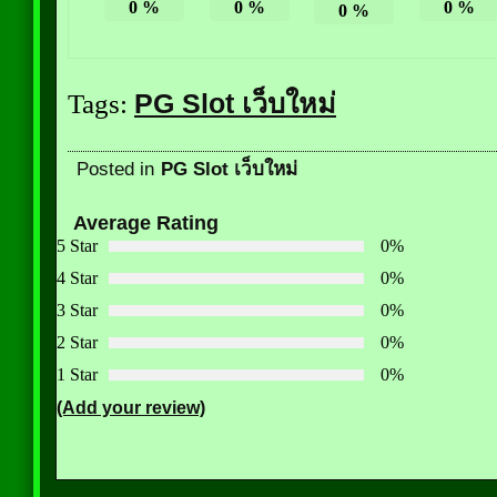
0
%
0
%
0
%
0
%
PG Slot เว็บใหม่
Tags:
Posted in
PG Slot เว็บใหม่
Average Rating
5 Star
0%
4 Star
0%
3 Star
0%
2 Star
0%
1 Star
0%
(Add your review)