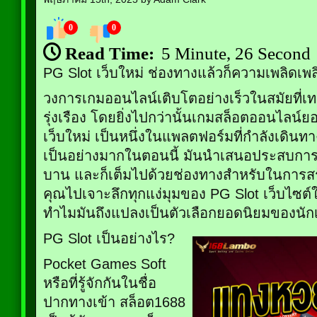
0
0
Read Time:
5 Minute, 26 Second
PG Slot เว็บใหม่ ช่องทางแล้วก็ความเพลิดเพ
วงการเกมออนไลน์เติบโตอย่างเร็วในสมัยที่เ
รุ่งเรือง โดยยิ่งไปกว่านั้นเกมสล็อตออนไลน์
เว็บใหม่ เป็นหนึ่งในแพลตฟอร์มที่กำลังเดินท
เป็นอย่างมากในตอนนี้ มันนำเสนอประสบการณ์
บาน และก็เต็มไปด้วยช่องทางสำหรับในการสร้
คุณไปเจาะลึกทุกแง่มุมของ PG Slot เว็บไซต์ให
ทำไมมันถึงแปลงเป็นตัวเลือกยอดนิยมของนักเ
PG Slot เป็นอย่างไร?
Pocket Games Soft
หรือที่รู้จักกันในชื่อ
ปากทางเข้า สล็อต1688