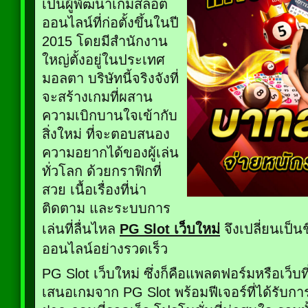
เป็นผู้พัฒนาเกมสล็อต
ออนไลน์ที่ก่อตั้งขึ้นในปี
2015 โดยมีสำนักงาน
ใหญ่ตั้งอยู่ในประเทศ
มอลตา บริษัทนี้จริงจังที่
จะสร้างเกมที่ผสาน
ความเบิกบานใจเข้ากับ
สิ่งใหม่ ที่จะตอบสนอง
ความอยากได้ของผู้เล่น
ทั่วโลก ด้วยกราฟิกที่
สวย เนื้อเรื่องที่น่า
ติดตาม และระบบการ
เล่นที่ลื่นไหล
PG Slot เว็บใหม่
จึงเปลี่ยนเป็น
ออนไลน์อย่างรวดเร็ว
PG Slot เว็บใหม่ ซึ่งก็คือแพลตฟอร์มหรือเว็บที
เสนอเกมจาก PG Slot พร้อมฟีเจอร์ที่ได้รับก