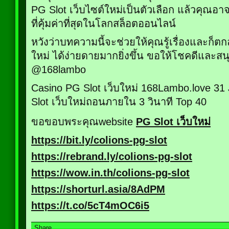
PG Slot เว็บไซต์ใหม่เป็นตัวเลือก แล้วคุณอ
ที่คุ้มค่าที่สุดในโลกสล็อตออนไลน์
หวังว่าบทความนี้จะช่วยให้คุณรู้เรื่องและก็ตก
ใหม่ ได้ง่ายดายมากยิ่งขึ้น ขอให้โชคดีและสน
@168lambo
Casino PG Slot เว็บใหม่ 168Lambo.love 31 
Slot เว็บใหม่ถอนภายใน 3 วินาที Top 40
ขอขอบพระคุณwebsite
PG Slot เว็บใหม่
https://bit.ly/colions-pg-slot
https://rebrand.ly/colions-pg-slot
https://wow.in.th/colions-pg-slot
https://shorturl.asia/8AdPM
https://t.co/5cT4mOC6i5
Share