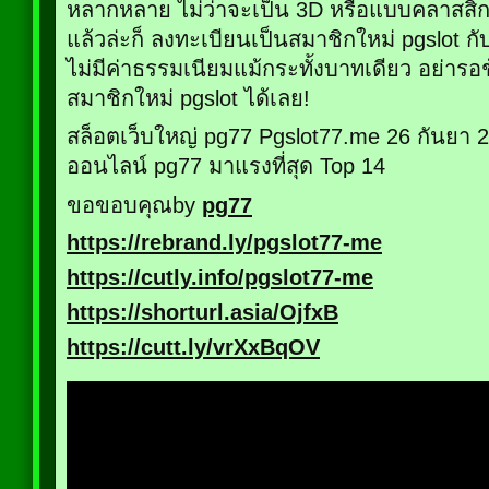
หลากหลาย ไม่ว่าจะเป็น 3D หรือแบบคลาสสิกก
แล้วล่ะก็ ลงทะเบียนเป็นสมาชิกใหม่ pgslot กับ
ไม่มีค่าธรรมเนียมแม้กระทั้งบาทเดียว อย่ารอ
สมาชิกใหม่ pgslot ได้เลย!
สล็อตเว็บใหญ่ pg77 Pgslot77.me 26 กันยา 
ออนไลน์ pg77 มาแรงที่สุด Top 14
ขอขอบคุณby
pg77
https://rebrand.ly/pgslot77-me
https://cutly.info/pgslot77-me
https://shorturl.asia/OjfxB
https://cutt.ly/vrXxBqOV