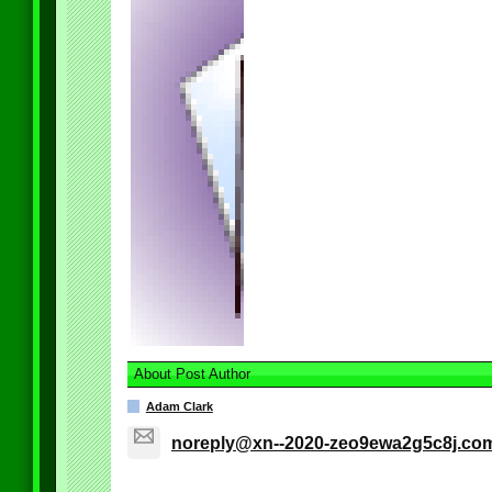
About Post Author
Adam Clark
noreply@xn--2020-zeo9ewa2g5c8j.co