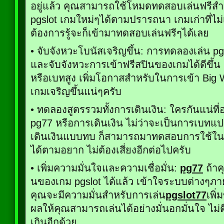
อยู่แล้ว คุณสามารถใช้โหมดทดสอบเล่นฟรีสำ
pgslot เกมใหม่ๆได้ตามปรารถนา เกมเก่าที่ไม่เ
ต้องการรู้จะก็เข้ามาทดสอบเล่นฟรีๆได้เลย
• จับจังหวะโบนัสเจริญขึ้น: การทดลองเล่น 
และจับจังหวะการเข้าฟรีสปินของเกมได้ดีขึ้น 
หรือเบทสูง เพิ่มโอกาสสำหรับในการเข้า Big
เกมเจริญขึ้นแน่ๆครับ
• ทดลองสูตรรวมทั้งการเดินเงิน: ใครกันแน่ท
pg77 หรือการเดินเงิน ไม่ว่าจะเป็นการเบทแ
เดินเงินแบบทบ ก็สามารถมาทดสอบการใช้ใน
ได้ตามอยาก ไม่ต้องเสี่ยงอีกต่อไปครับ
• เพิ่มความมั่นใจและความเชื่อมั่น:
pg77
ถ้าค
นของเกม pgslot ได้แล้ว เข้าใจระบบต่างๆภาย
คุณจะมีความมั่นสำหรับการเล่น
pgslot77
เพิ่
ผลให้คุณสามารถเล่นได้อย่างมั่นอกมั่นใจ ไม่
เกินอีกด้วย