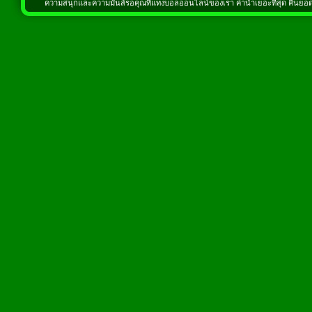
ความสนุกและความมันส์รอคุณที่แทงบอลออนไลน์ของเรา ค่าน้ำเยอะที่สุด คืนยอดเส