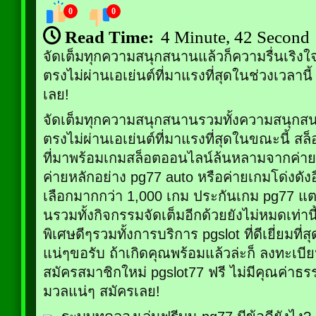
0
0
Read Time:
4 Minute, 42 Second
จัดเต็มทุกความสนุกสนานแล้วก็ความรื่นเริงใ
ตรงไม่ผ่านเอเย่นต์ที่มาแรงที่สุดในช่วงเวลาน
เลย!
จัดเต็มทุกความสนุกสนานรวมทั้งความสนุกสน
ตรงไม่ผ่านเอเย่นต์ที่มาแรงที่สุดในขณะนี้ ส
ที่มาพร้อมเกมสล็อตออนไลน์ล้นหลามจากค่าย
ค่ายหลักอย่าง pg77 auto หรือค่ายเกมโด่งดัง
เลือกมากกว่า 1,000 เกม ประกันเกม pg77 แต
นรวมทั้งกิจกรรมจัดเต็มอีกด้วยยังไม่หมดเท่านี
พิเศษดีๆรวมทั้งการบริการ pgslot ที่ดีเยี่ยมท
แน่ๆขอรับ ถ้าเกิดคุณพร้อมแล้วล่ะก็ ลงทะเบียน
สมัครสมาชิกใหม่ pgslot77 ฟรี ไม่มีคุณค่าธรร
มวลแน่ๆ สมัครเลย!