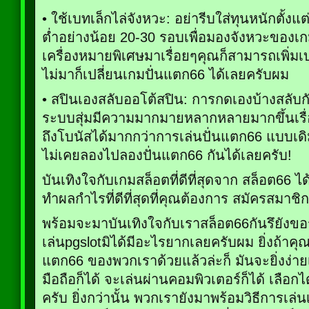
• ใช้เบทเล็กไล่จังหวะ: อย่ารีบใส่ทุนหนักตั้งแต่
ต่ำอย่างน้อย 20-30 รอบเพื่อมองจังหวะของเก
เครื่องหมายพิเศษมาเรื่อยๆคุณก็สามารถเพิ่
ไม่มาก็เปลี่ยนเกมปั่นแตก66 ได้เลยครับผม
• สปินเองสลับออโต้สปิน: การกดเองบ้างสลับก
ระบบสุ่มมีความมากมายหลากหลายมากขึ้นเรื่อ
ถึงโบนัสได้มากกว่าการเล่นปั่นแตก66 แบบเดิ
ไม่เคยลองไปลองปั่นแตก66 กันได้เลยครับ!
บันเทิงใจกับเกมสล็อตที่ดีที่สุดจาก สล็อต66 ได
ทำผลกำไรที่ดีที่สุดที่คุณต้องการ สมัครสมาชิ
พร้อมจะมาบันเทิงใจกับเราสล็อต66กันรึยังขอ
เล่นpgslotมิได้มีอะไรยากเลยครับผม ยิ่งถ้าคุ
แตก66 ของพวกเราด้วยแล้วล่ะก็ มันจะยิ่งง่าย
มือถือก็ได้ จะเล่นผ่านคอมพิวเตอร์ก็ได้ เลือก
ครับ ยิ่งกว่านั้น พวกเรายังมาพร้อมวิธีการเล่น