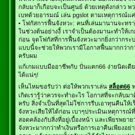
กลับมาก็เกือบจะเป็นศูนย์ ด้วยเหตุดังกล่าว พว
เบทด้วยอารมณ์ เล่น pgslot ตามเหตุการณ์แค่
• โฟกัสการฟื้นจังหวะ: คนที่เล่นมานานจะทราบ
ในช่วงต้นอย่างงี้ เราจำเป็นต้องมานะทำให้เก
ก่อน จุดโฟกัสที่การฟื้นจังหวะมากยิ่งกว่า
แบบนี้จะช่วยให้พวกเรามีโอกาสฟื้นมากกว่า
ครับผม
แก้เกมแบบมืออาชีพกับ ปั่นแตก66 ง่ายนิดเดี
ได้แน่ๆ!
เห็นไหมขอรับว่า ต่อให้พวกเราเล่น
สล็อต66
พ
เกิดเรารู้ว่าควรจะทำอะไร โอกาสที่จะกลับมาคื
ครับ สิ่งจำเป็นที่สุดไม่ใช่การรีบเอาทุนคืนให้เ
จังหวะเสียให้ได้ก่อน เบาๆประเมินเหตุการณ์ที่
สอดคล้องกับสิ่งที่อยู่เบื้องหน้า และเพียรพยาย
จังหวะมากกว่าทำเงินหรือการเอาคืนเพียงอย่า