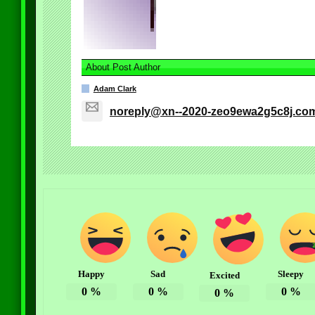
About Post Author
Adam Clark
noreply@xn--2020-zeo9ewa2g5c8j.co
Happy
Sad
Sleepy
Excited
0
%
0
%
0
%
0
%