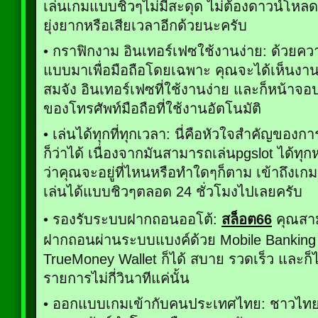
เล่นเกมแบบชิวๆไม่มีสะดุด ไม่ต้องดาวน์โหลดห
ยุ่งยากหรือเสียเวลาอีกด้วยนะครับ
• กราฟิกงาม อินเทอร์เฟซใช้งานง่าย: ด้วยคว
แบบมาเพื่อมือถือโดยเฉพาะ คุณจะได้เห็นง
สมจัง อินเทอร์เฟซที่ใช้งานง่าย และก็หน้าจ
ของโทรศัพท์มือถือที่ใช้งานอัตโนมัติ
• เล่นได้ทุกที่ทุกเวลา: นี่คือหัวใจสำคัญของก
ก็ว่าได้ เนื่องจากมันสามารถเล่นpgslot ได้ทุ
ว่าคุณจะอยู่ที่ไหนหรือทำใดๆก็ตาม เข้าถึงเกมส
เล่นได้แบบชิวๆตลอด 24 ชั่วโมงไปเลยครับ
• รองรับระบบฝากถอนออโต้:
สล็อต66
คุณสา
ฝากถอนผ่านระบบแบงค์ด้วย Mobile Banking 
TrueMoney Wallet ก็ได้ สบาย รวดเร็ว และก
รายการไม่กี่วินาทีแค่นั้น
• ออกแบบเกมเข้ากับคนประเทศไทย: ชาวไท