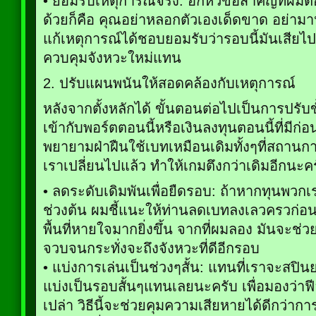
• ยอมรับเหตุการณ์จริง: อีกหัวข้อสำคัญที่ผมต
ด้วยก็คือ คุณอย่าหลอกตัวเองเด็ดขาด อย่ามา
แก้เหตุการณ์ได้ชอบยอมรับว่ารอบนี้มันเสียไป
ควบคุมจังหวะใหม่แทน
2. ปรับแผนพนันให้สอดคล้องกับเหตุการณ์
หลังจากตั้งหลักได้ ขั้นตอนต่อไปเป็นการปรับข
เข้ากับพอร์ตตอนนี้หรือเงินลงทุนตอนนี้ที่มีก
พยายามฝ่าฝืนใช้เบทเหมือนเดิมทั้งๆที่สถานก
เราเปลี่ยนไปแล้ว ทำให้เกมตึงกว่าเดิมอีกนะค
• ลดระดับเดิมพันเพื่อยืดรอบ: ถ้าหากทุนพวก
ช่วงต้น ผมชี้แนะให้ท่านลดเบทลงเลวครวก่อนคร
พื้นที่หายใจมากยิ่งขึ้น จากที่ผมลอง มันจะช่ว
จวบจนกระทั่งจะถึงจังหวะที่ดีอีกรอบ
• แบ่งการเล่นเป็นช่วงๆสั้น: แทนที่เราจะส
แบ่งเป็นรอบสั้นๆแทนเลยนะครับ เพื่อมองว่าฟ
เปล่า วิธีนี้จะช่วยคุมความเสียหายได้ดีกว่า