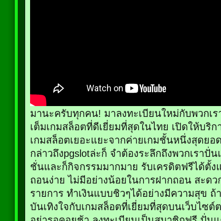
มานะครับทุกคน! มาลงทะเบียนใหม่กับพวกเ
เต็มเกมสล็อตที่ดีเยี่ยมที่สุดในไทย เปิดให้บริ
เกมสล็อตเยอะแยะจากค่ายเกมชั้นหนึ่งสุดยอดม
กล่าวถึงpgslotล่ะก็ จำต้องระลึกถึงพวกเราปั
ชั่นและก็กิจกรรมมากมาย รับเครดิตฟรีได้ตั้ง
ถอนง่าย ไม่มีอย่างน้อยในการฝากถอน สะด
รายการ ทำเงินแบบชิวๆได้อย่างมีความสุข ถ้
บันเทิงใจกับเกมสล็อตที่เยี่ยมที่สุดบนเว็บไซต์
อย่ารอคอยช้า ลงทะเบียนเป็นสมาชิกฟรี ปั่นแ