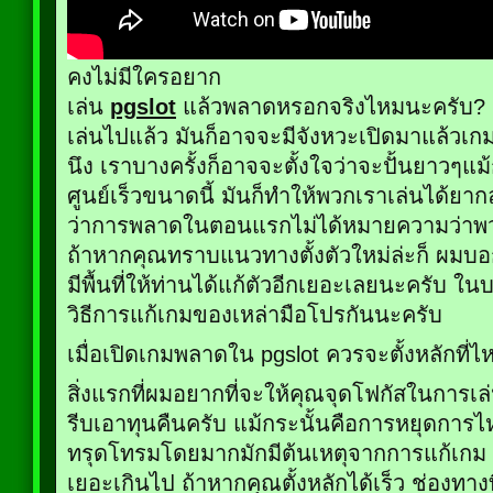
คงไม่มีใครอยาก
เล่น
pgslot
แล้วพลาดหรอกจริงไหมนะครับ? แม
เล่นไปแล้ว มันก็อาจจะมีจังหวะเปิดมาแล้วเ
นึง เราบางครั้งก็อาจจะตั้งใจว่าจะปั้นยาวๆแม
ศูนย์เร็วขนาดนี้ มันก็ทำให้พวกเราเล่นได้ยาก
ว่าการพลาดในตอนแรกไม่ได้หมายความว่าพว
ถ้าหากคุณทราบแนวทางตั้งตัวใหม่ล่ะก็ ผมบอก
มีพื้นที่ให้ท่านได้แก้ตัวอีกเยอะเลยนะครับ 
วิธีการแก้เกมของเหล่ามือโปรกันนะครับ
เมื่อเปิดเกมพลาดใน pgslot ควรจะตั้งหลักที่
สิ่งแรกที่ผมอยากที่จะให้คุณจุดโฟกัสในการเล่น
รีบเอาทุนคืนครับ แม้กระนั้นคือการหยุดการไ
ทรุดโทรมโดยมากมักมีต้นเหตุจากการแก้เกม
เยอะเกินไป ถ้าหากคุณตั้งหลักได้เร็ว ช่องทาง