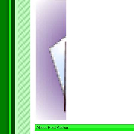
About Post Author