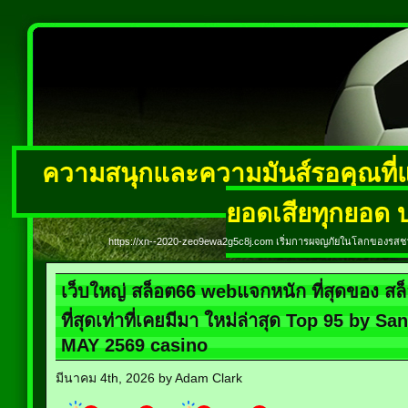
ความสนุกและความมันส์รอคุณที่แ
ยอดเสียทุกยอด บ
https://xn--2020-zeo9ewa2g5c8j.com เริ่มการผจญภัยในโลกของรสชาต
เว็บใหญ่ สล็อต66 webแจกหนัก ที่สุดของ สล็
ที่สุดเท่าที่เคยมีมา ใหม่ล่าสุด Top 95 by 
MAY 2569 casino
มีนาคม 4th, 2026 by Adam Clark