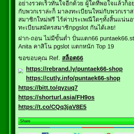
อย่างรวดเร็วทันใจอีกด้วย ผู้ใดที่พอใจแล้วก
กับพวกเราล่ะก็ มาลงทะเบียนใหม่กับพวกเราสล็
สมาชิกใหม่ฟรี ไร้ค่าประเพณีใดๆทั้งสิ้นแน่
ทะเบียนสมัครสมาชิกpgslot กันได้เลย!
ฝาก-ถอน ไม่มีขั้นต่ำ ปั่นแตก66 puntaek66.
Anita คาสิโน pgslot แตกหนัก Top 19
ขอขอบคุณ Ref.
สล็อต66
https://rebrand.ly/puntaek66-shop
https://cutly.info/puntaek66-shop
https://bitt.to/qyzuq7
https://shorturl.asia/FH9os
https://t.co/CQq3jaV8E5
Share