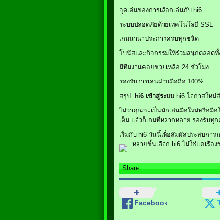
จุดเด่นของการเลือกเล่นกับ hi6
ระบบปลอดภัยด้วยเทคโนโลยี SSL
เกมนานาประการครบทุกชนิด
โบนัสและกิจกรรมให้ร่วมสนุกตลอดทั้
มีทีมงานคอยช่วยเหลือ 24 ชั่วโมง
รองรับการเล่นผ่านมือถือ 100%
สรุป:
hi6 เข้าสู่ระบบ
hi6 โอกาสใหม่สำ
ไม่ว่าคุณจะเป็นนักเล่นมือใหม่หรือมื
เต็ม แล้วก็เกมที่หลากหลาย รองรับทุก
เริ่มกับ hi6 วันนี้เพื่อสัมผัสประสบการณ
หลายชิ้นเลือก hi6 ไม่ใช่แค่เรื่
Share
Facebook