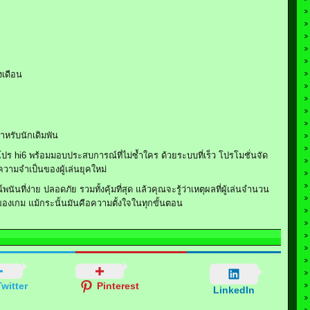
งเดือน
หรับนักเดิมพัน
อโปร hi6 พร้อมมอบประสบการณ์ที่ไม่ซ้ำใคร ด้วยระบบที่เร็ว โปรโมชั่นจัด
ความจำเป็นของผู้เล่นยุคใหม่
์พนันที่ง่าย ปลอดภัย รวมทั้งคุ้มที่สุด แล้วคุณจะรู้ว่าเหตุผลที่ผู้เล่นจำนวน
องของเกม แม้กระนั้นมันคือความตั้งใจในทุกขั้นตอน
Twitter
Pinterest
LinkedIn