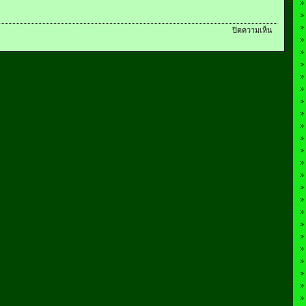
บน
ปิดความเห็น
hi6
เข้า
สู่
ระบบ
9
October
hi6
สมัคร
เว็บ
เดียว
ครบ
ทุก
ค่าย
ไม่มี
ค่า
ธรรมเนียม
แฝง
โบนัส
แตก
ไว
ไม่
ต้อง
รอ
นาน
Top