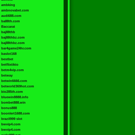
ambking
ambnovabet.com
audi688.com
ba88th.com
Baccarat
baj88thb
baj88thbz.com
baj88thbz.com
bar4game24hr.com
baslot168
bestbet
betflixtikto
betm4vip.com
betway
betwin6666.com
betworld369hot.com
bio285th.com
bluewin8888.info
bombet888.win
bonus888
boonlert1688.com
brazil999 slot
bwvip4.com
bwvip4.com