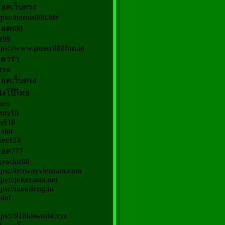
็อตเว็บตรง
tps://bonus888.life
็อต888
ot99
tps://www.pussy888fun.io
คาร่า
otxo
็อตเว็บตรง
ังโป๊ไทย
bet
nny18
ss918
slot
ker123
็อต777
kyoslot88
tps://betwayvietnam.com
tps://jokerasia.net
tps://moodeng.in
slot
tps://918kissauto.xyz