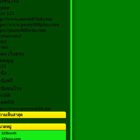
ังชนโรง
game
ker 123
tp://www.movie87hd.com
tps://www.pussy888play.com
tps://pussy888win.com
xybaccarat
slot
slot
slot เว็บตรง
lslotpg
ve22
หนัง
หนังฟรี
หนังชนโรง
ro168
็อต456
tps://www.puntaek66.me
วามเห็นล่าสุด
มวดหมู่
123lionth
123xos.com