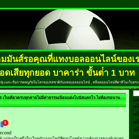
ันส์รอคุณที่แทงบอลออนไลน์ของเรา ค
อดเสียทุกยอด บาคาร่า ขั้นต่ํา 1 บาท
c8j.com เริ่มการผจญภัยในโลกของรสชาติกับแทงบอลออนไลน์ , สล็อตออนไลน์ที่คาสิโนเว็บตรง ฝ
ค้
คร เว็บเดียวครบทุกค่ายไม่มีค่าธรรมเนียมแฝงโบนัสแตกไว ไม่ต้องรอนาน
jo
สำ
สล
สล
สล
0
สล
Second
ht
hi6 แปลงเป็นหนึ่งในเว็บพนันออนไลน์ที่ตอบโจทย์ความต้องการของผู้เล่นทุก