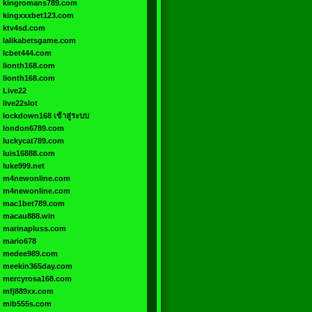
kingromans789.com
kingxxxbet123.com
ktv4sd.com
lalikabetsgame.com
lcbet444.com
lionth168.com
lionth168.com
Live22
live22slot
lockdown168 เข้าสู่ระบบ
london6789.com
luckycat789.com
luis16888.com
luke999.net
m4newonline.com
m4newonline.com
mac1bet789.com
macau888.win
marinapluss.com
mario678
medee989.com
meekin365day.com
mercyrosa168.com
mfj889xx.com
mib555s.com