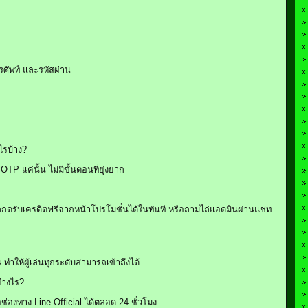
ทรศัพท์ และรหัสผ่าน
ไรบ้าง?
OTP แค่นั้น ไม่มีขั้นตอนที่ยุ่งยาก
กดรับเครดิตฟรีจากหน้าโปรโมชั่นได้ในทันที หรือถามไถ่แอดมินผ่านแชท
ทำให้ผู้เล่นทุกระดับสามารถเข้าถึงได้
ย่างไร?
ือช่องทาง Line Official ได้ตลอด 24 ชั่วโมง