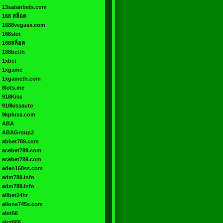
13satanbets.com
168 สล็อต
1688vegasx.com
168slot
168สล็อต
188betth
1xbet
1xgame
1xgameth.com
8lots.me
918Kiss
918kissauto
9kpluss.com
ABA
ABAGroup2
abbet789.com
acebet789.com
acebet789.com
aden168ss.com
adm789.info
adm789.info
allbet24hr
allone745s.com
alot66
alot666