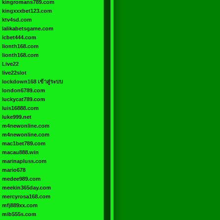
kingromans789.com
kingxxxbet123.com
ktv4sd.com
lalikabetsgame.com
lcbet444.com
lionth168.com
lionth168.com
Live22
live22slot
lockdown168 เข้าสู่ระบบ
london6789.com
luckycat789.com
luis16888.com
luke999.net
m4newonline.com
m4newonline.com
mac1bet789.com
macau888.win
marinapluss.com
mario678
medee989.com
meekin365day.com
mercyrosa168.com
mfj889xx.com
mib555s.com