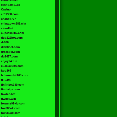
carlo999.net
cashgame168
Casino
cc11388.com
chang7777
chinatown888.win
cloudbet
cupcake88x.com
dgb222hot.com
dr888
dr888bet.com
dr888bet.com
du2477.com
enjoy24.fun
eu369clubs.com
faro168
fcharoenkit168.com
ff123th
finfinbet789.com
finnivips.com
fiwdee.bet
fiwdee.win
fortune99vip.com
fox689ok.com
fox689ok.com