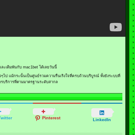
ละเดิมพันกับ mac1bet ได้เลยวันนี้
วๆไป แม้กระนั้นเป็นศูนย์รวมความรื่นเริงใจที่ครบถ้วนบริบูรณ์ ทั้งยังระบบที่
การบริการที่ตามมาตรฐานระดับสากล
Twitter
Pinterest
LinkedIn