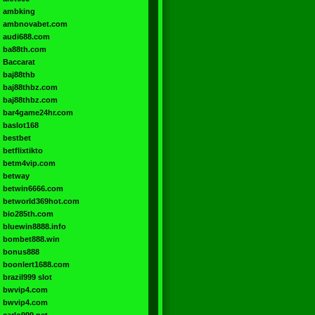
ambking
ambnovabet.com
audi688.com
ba88th.com
Baccarat
baj88thb
baj88thbz.com
baj88thbz.com
bar4game24hr.com
baslot168
bestbet
betflixtikto
betm4vip.com
betway
betwin6666.com
betworld369hot.com
bio285th.com
bluewin8888.info
bombet888.win
bonus888
boonlert1688.com
brazil999 slot
bwvip4.com
bwvip4.com