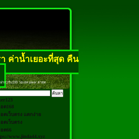
่าน้ำเยอะที่สุด คืน
าก1รับ100 วอเลท joker ล่าสุด
นหา
ker123
หรับ:
็อต168
็อตเว็บตรง แตกง่าย
็อตเว็บตรง
็อต66
tps://www.jinda44.xyz