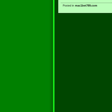
Posted in
mac1bet789.com