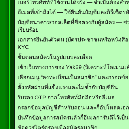
เบอร์โทรศัพท์ที่ใช้งานได้จริง — จำเป็นต้องสำ
อีเมลที่เข้าถึงได้ — ใช้ยืนยันบัญชีและก็รีเซ็ตรห
บัญชีธนาคาร/วอลเล็ตที่ชื่อตรงกับผู้สมัคร — ช
เรียบร้อย
เอกสารยืนยันตัวตน (บัตรประชาชนหรือหนังสื
KYC
ขั้นตอนสมัครในรูปแบบละเอียด
เข้าเว็บทางการของ Yak69 (วิเคราะห์โดเมนแล
เลือกเมนู “ลงทะเบียนเป็นสมาชิก” และกรอกข้อ
ตั้งรหัสผ่านที่แข็งแรงและไม่ซ้ำกับบัญชีอื่น
รับรอง OTP จากโทรศัพท์มือถือหรืออีเมล
กรอกข้อมูลบัญชีสำหรับถอน และก็อัปโหลดเ
บันทึกข้อมูลการสมัครแล้วก็อีเมลการันตีไว้เป็
ข้อควรไตร่ตรองเมื่อสมัครสมาชิก