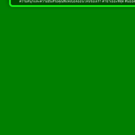
ความสนุกและความมันส์รอคุณที่แทงบอลออนไลน์ของเรา ค่าน้ำเยอะที่สุด คืนยอดเส