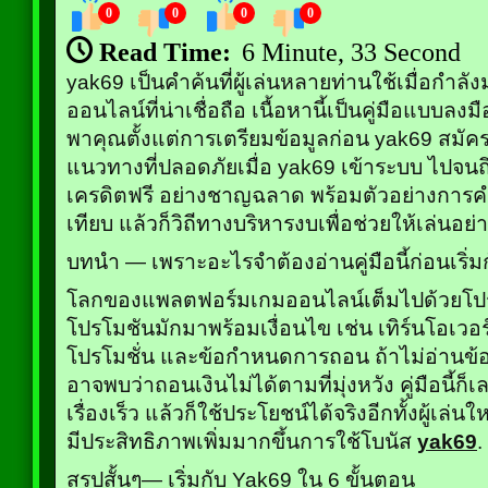
0
0
0
0
Read Time:
6 Minute, 33 Second
yak69 เป็นคำค้นที่ผู้เล่นหลายท่านใช้เมื่อก
ออนไลน์ที่น่าเชื่อถือ เนื้อหานี้เป็นคู่มือแบบลงมื
พาคุณตั้งแต่การเตรียมข้อมูลก่อน yak69 สมัคร
แนวทางที่ปลอดภัยเมื่อ yak69 เข้าระบบ ไปจนถ
เครดิตฟรี อย่างชาญฉลาด พร้อมตัวอย่างการค
เทียบ แล้วก็วิถีทางบริหารงบเพื่อช่วยให้เล่นอย่
บทนำ — เพราะอะไรจำต้องอ่านคู่มือนี้ก่อนเริ่ม
โลกของแพลตฟอร์มเกมออนไลน์เต็มไปด้วยโปรโม
โปรโมชันมักมาพร้อมเงื่อนไข เช่น เทิร์นโอเวอร์
โปรโมชั่น และข้อกำหนดการถอน ถ้าไม่อ่านข้
อาจพบว่าถอนเงินไม่ได้ตามที่มุ่งหวัง คู่มือนี้ก็
เรื่องเร็ว แล้วก็ใช้ประโยชน์ได้จริงอีกทั้งผู้เล่น
มีประสิทธิภาพเพิ่มมากขึ้นการใช้โบนัส
yak69
.
สรุปสั้นๆ— เริ่มกับ Yak69 ใน 6 ขั้นตอน