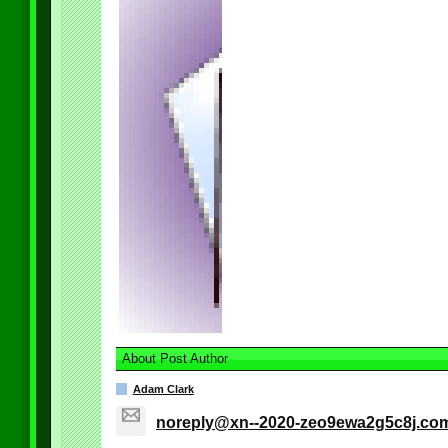
About Post Author
Adam Clark
noreply@xn--2020-zeo9ewa2g5c8j.co