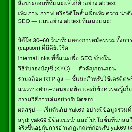
สื่อประกอบที่ชี้แนะแล้วก็ตัวอย่าง alt text
เพิ่มภาพ กราฟ หรือวิดีโอสั้นเพื่อเพิ่มความน่า
SEO — แบบอย่าง alt text ที่เสนอแนะ:
วิดีโอ 30–60 วินาที: แสดงการสมัครรวมทั้งก
(caption) ที่มีคีย์เวิร์ด
Internal links ที่ชี้แนะเพื่อ SEO ข้างใน
วิธีรับรองบัญชี (KYC) — สำคัญก่อนถอน
รวมสล็อต RTP สูง — ชี้แนะสำหรับใช้เครดิตฟร
แนวทางฝาก–ถอนยอดฮิต และก็ข้อควรจะรู้เกี่ย
กรรมวิธีการเล่นอย่างรับผิดชอบ
ผลสรุป — เริ่มต้นกับ Yak69 อย่างมีข้อมูลรวมทั
สรุป: yak69 มีข้อแนะนำและโปรโมชั่นที่น่าสน
จริงขึ้นอยู่กับการอ่านกฎเกณฑ์ก่อนรับ yak69 เ