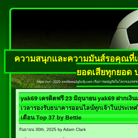
ความสนุกและความมันส์รอคุณที่แ
ยอดเสียทุกยอด บ
https://xn--2020-zeo9ewa2g5c8j.com เริ่มการผจญภัยในโลกของรสชาต
yak69 เครดิตฟรี 23 มิถุนายน yak69 ฝากเงินแล
เวลารองรับธนาคารออนไลน์ทุกเจ้าในประเทศไ
เดือน Top 37 by Bettie
กันยายน 30th, 2025 by Adam Clark