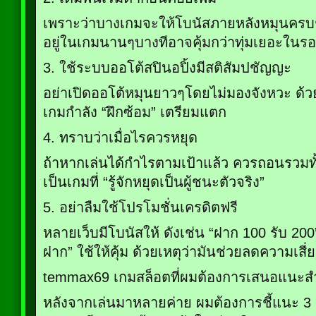
เพราะว่าบางเกมจะให้โบนัสภายหลังหมุนครบช
อยู่ในเกมนานๆบางทีอาจคุ้มกว่าทุ่มเยอะใน
3. ใช้ระบบออโต้สปินอปิ้งมีสติสัมปชัญญะ
อย่าเปิดออโต้หมุนยาวๆโดยไม่มองจังหวะ ด้วย
เกมกำลัง “ฝึกซ้อม” เตรียมแตก
4. ทราบว่าเมื่อไรควรหยุด
ถ้าหากเล่นได้กำไรตามเป้าแล้ว ควรถอนรวมทั้
เป็นเกมที่ “รู้จักหยุดเป็นผู้ชนะตัวจริง”
5. อย่าลืมใช้โปรโมชั่นเครดิตฟรี
หลายเว็บมีโบนัสให้ ดังเช่น “ฝาก 100 รับ 200”
ฝาก” ใช้ให้คุ้ม ด้วยเหตุว่ามันช่วยลดความเสี่
temmax69 เกมสล็อตที่ผมต้องการเสนอแนะสำ
หลังจากเล่นมาหลายค่าย ผมต้องการชี้แนะ 3 เ