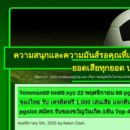
ความสนุกและความมันส์รอคุณที่แ
ยอดเสียทุกยอด บ
https://xn--2020-zeo9ewa2g5c8j.com เริ่มการผจญภัยในโลกของรสชาต
Temmax69 tm69.xyz 22 พฤศจิกายน 68 pgsl
ของไทย รับ เครดิตฟรี 1,000 เล่นเสีย แจกค
pgslot สมัคร รับของขวัญวันเกิด 1พัน Top 
พฤศจิกายน 5th, 2025 by Adam Clark