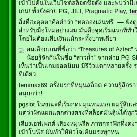
เข้าไปค้นในเว็บไซต์สล็อตชื่อดัง และพบว่ามีเ
เกม! ทั้งยังค่าย PG, JILI, Pragmatic Play,
te
สิ่งที่สะดุดตาคือคำว่า “ทดลองเล่นฟรี” — ฟังด
สำหรับมือใหม่อย่างผม มันคือจุดเริ่มแรกที่ทำให้
โดยไม่ต้องเสียเงินแม้กระทั้งบาทเดียว
ผมเลือกเกมที่ชื่อว่า “Treasures of Aztec” 
น้อยรู้จักกันในชื่อ “สาวถ้ำ” จากค่าย PG 
เห็นว่าเป็นเกมยอดนิยม มีรีวิวแตกหลายครั้ง 
ทีเดียว
temmax69 ครั้งแรกที่หมุนสล็อต ความรู้สึกราว
สนุกกว่า!
pgslot ในขณะที่เริ่มกดหมุนหนแรก ผมรู้สึกเส
แต่ว่าผิดแผกแตกต่างตรงที่สล็อตมันลุ้นได้ทุกว
เสียงเอฟเฟกต์ เสียงหมุนรีล ภาพกราฟิกที่งด
เข้าโบนัส มันทำให้หัวใจเต้นแรงทุกหน