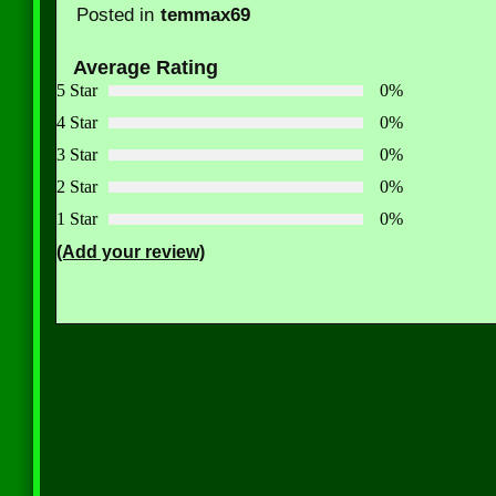
Posted in
temmax69
Average Rating
5 Star
0%
4 Star
0%
3 Star
0%
2 Star
0%
1 Star
0%
(Add your review)