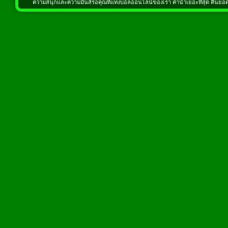
ความสนุกและความมันส์รอคุณที่แทงบอลออนไลน์ของเรา ค่าน้ำเยอะที่สุด คืนยอดเส