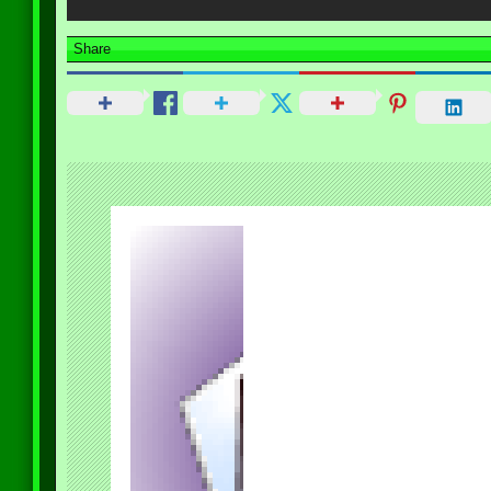
Share