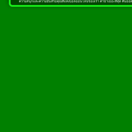
ความสนุกและความมันส์รอคุณที่แทงบอลออนไลน์ของเรา ค่าน้ำเยอะที่สุด คืนยอดเส