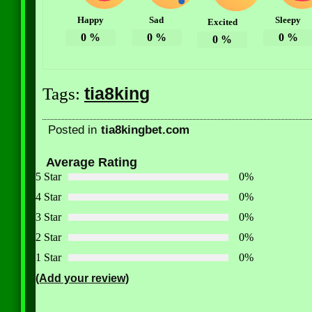
Happy
Sad
Sleepy
Excited
0
%
0
%
0
%
0
%
tia8king
Tags:
Posted in
tia8kingbet.com
Average Rating
5 Star
0%
4 Star
0%
3 Star
0%
2 Star
0%
1 Star
0%
(Add your review)