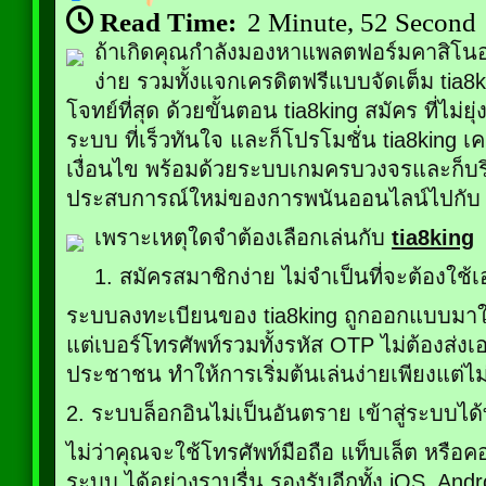
Read Time:
2 Minute, 52 Second
ถ้าเกิดคุณกำลังมองหาแพลตฟอร์มคาสิโนอ
ง่าย รวมทั้งแจกเครดิตฟรีแบบจัดเต็ม tia8ki
โจทย์ที่สุด ด้วยขั้นตอน tia8king สมัคร ที่ไม่ยุ
ระบบ ที่เร็วทันใจ และก็โปรโมชั่น tia8king เคร
เงื่อนไข พร้อมด้วยระบบเกมครบวงจรและก็บริก
ประสบการณ์ใหม่ของการพนันออนไลน์ไปกับ t
เพราะเหตุใดจำต้องเลือกเล่นกับ
tia8king
1. สมัครสมาชิกง่าย ไม่จำเป็นที่จะต้องใช้
ระบบลงทะเบียนของ tia8king ถูกออกแบบมาให
แต่เบอร์โทรศัพท์รวมทั้งรหัส OTP ไม่ต้องส่
ประชาชน ทำให้การเริ่มต้นเล่นง่ายเพียงแต่ไม่
2. ระบบล็อกอินไม่เป็นอันตราย เข้าสู่ระบบได้ท
ไม่ว่าคุณจะใช้โทรศัพท์มือถือ แท็บเล็ต หรือคอ
ระบบ ได้อย่างราบรื่น รองรับอีกทั้ง iOS, And