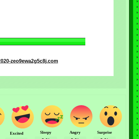
2020-zeo9ewa2g5c8j.com
Sleepy
Angry
Surprise
Excited