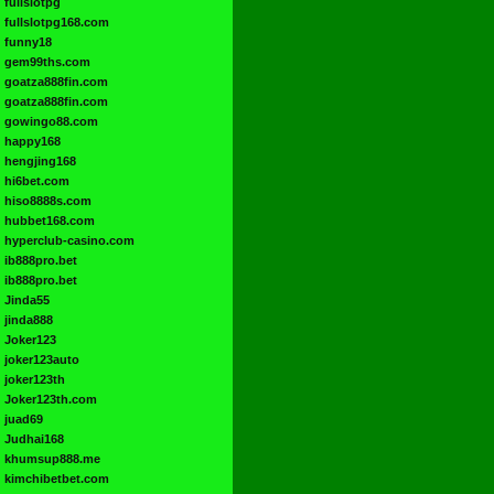
fullslotpg
fullslotpg168.com
funny18
gem99ths.com
goatza888fin.com
goatza888fin.com
gowingo88.com
happy168
hengjing168
hi6bet.com
hiso8888s.com
hubbet168.com
hyperclub-casino.com
ib888pro.bet
ib888pro.bet
Jinda55
jinda888
Joker123
joker123auto
joker123th
Joker123th.com
juad69
Judhai168
khumsup888.me
kimchibetbet.com