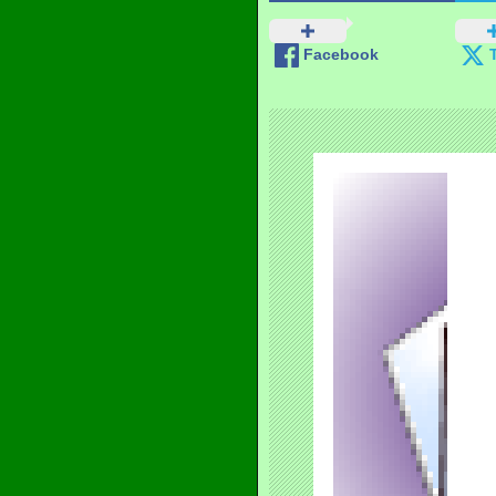
Facebook