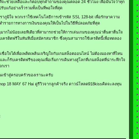
จะช่วยเหลือและก็ตอบทุกคำถามของคุณตลอด 24 ชั่วโมง เพื่อมั่นใจว่าทุก
แก้อย่างเร็วรวมทั้งเป็นที่พอใจที่สุด
เราภูมิใจ พวกเราใช้เทคโนโลยีการเข้ารหัส SSL 128-bit เพื่อรักษาความ
รายการทางการเงินของคุณให้เป็นไปในวิธีที่ปลอดภัยที่สุด
ๆมากไม่น้อยเลยทีเดียวที่สามารถช่วยให้การเล่นเกมของคุณน่าตื่นตาตื่นใจ
ับเครดิตฟรีในทันทีเมื่อสมัครสมาชิก ซึ่งคุณสามารถใช้เครดิตนี้เพื่อทดลอง
เชื่อใจได้เพื่อเพลิดเพลินเจริญใจกับเกมสล็อตออนไลน์ ไม่ต้องมองหาที่ไหน
 และก็รับเครดิตฟรีของคุณเพื่อเริ่มการเดินทางสู่โลกที่เกมสล็อตที่น่าระทึกใจ
พวกเรา
คุณเข้าสู่ครอบครัวของเรานะครับ
shop 18 MAY 67 Hai ดูรีวิวจากลูกค้าจริง ดาวน์โหลด918kissคิดจะลงทุน
p