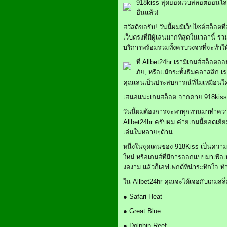
918kiss สุดยอดเว็บสล็อตออนไลน
อื่นแล้ว!
สวัสดีขอรับ! วันนี้ผมมีเว็บไซต์สล็อต
เว็บตรงที่มีผู้เล่นมากที่สุดในเวลานี้ รว
บริการพร้อมรวมทั้งครบวงจรที่จะทำให้
ที่ Allbet24hr เรามีเกมส์สล็อตอ
ภัย, หรือแม้กระทั้งธีมคลาสสิก เ
คุณเล่นเป็นประสบการณ์ที่ไม่เหมือนใค
เสนอแนะเกมสล็อต จากค่าย 918kiss ค
วันนี้ผมต้องการจะพาทุกท่านมาทำความ
Allbet24hr ครับผม ค่ายเกมนี้ยอดเยี่
เด่นในหลายๆด้าน
หนึ่งในจุดเด่นของ 918Kiss เป็นความม
ใหม่ หรือเกมส์ที่มีการออกแบบมาเพื่
งดงาม แล้วก็เอฟเฟกต์ที่น่าระทึกใจ ทำใ
ใน Allbet24hr คุณจะได้เจอกับเกมสล็อ
● Safari Heat
● Great Blue
● Dolphin Reef