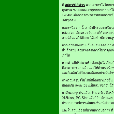
ที่
สมัคร918kiss
พวกเราเอาใจใส่อย่า
ทุกท่าน ระบบของเราถูกออกแบบมาให
128-bit เพื่อการรักษาความปลอดภัยข
เล่นทุกคน
นอกเหนือจากนี้ เรายังมีระบบระเบียบ
หลังเสมอ เพื่อตรวจจับและก็คุ้มครองป
ดาวน์โหลด918kiss ได้อย่างมีความสุข
พวกเรายังคงปรับแก้และอัปเดตระบบค
นั้นล้ำสมัย ด้วยเหตุดังกล่าวไม่ว่
เราได้
หากท่านมีปริศนาหรือข้อกลุ้มใจเกี
ที่สามารถช่วยเหลือและให้คำแนะนำท่า
และก็เพลินไปกับเกมสล็อตอย่างมั่นใจร
ภาพรวมสรุป เว็บไซต์สล็อตมาแรงชั้น
ปลอดภัย ลงทะเบียนเป็นสมาชิกวันนี้ร
มาถึงผลสรุปกันแล้วครับผม ที่ สมัค
918Kiss, PG Slot แล้วก็อีกเพียบเลย ท
ประสบการณ์การเล่นเกมที่นานัปการและ
และในส่วนเรื่องเกี่ยวกับการบริการ 