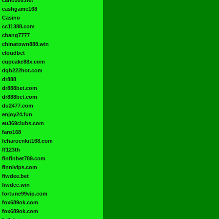
carlo999.net
cashgame168
Casino
cc11388.com
chang7777
chinatown888.win
cloudbet
cupcake88x.com
dgb222hot.com
dr888
dr888bet.com
dr888bet.com
du2477.com
enjoy24.fun
eu369clubs.com
faro168
fcharoenkit168.com
ff123th
finfinbet789.com
finnivips.com
fiwdee.bet
fiwdee.win
fortune99vip.com
fox689ok.com
fox689ok.com