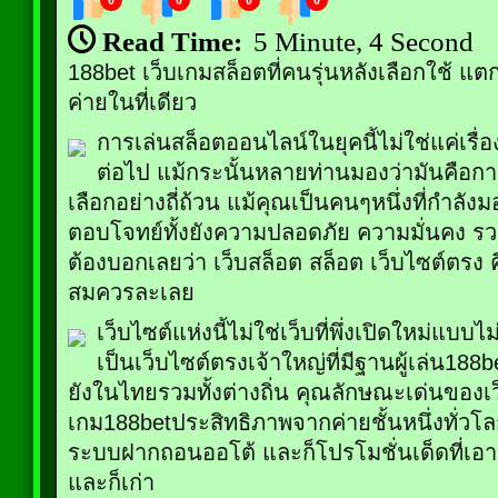
0
0
0
0
Read Time:
5 Minute, 4 Second
188bet เว็บเกมสล็อตที่คนรุ่นหลังเลือกใช้ แตก
ค่ายในที่เดียว
การเล่นสล็อตออนไลน์ในยุคนี้ไม่ใช่แค่เรื่
ต่อไป แม้กระนั้นหลายท่านมองว่ามันคือกา
เลือกอย่างถี่ถ้วน แม้คุณเป็นคนๆหนึ่งที่กำลังม
ตอบโจทย์ทั้งยังความปลอดภัย ความมั่นคง รว
ต้องบอกเลยว่า เว็บสล็อต สล็อต เว็บไซต์ตรง คื
สมควรละเลย
เว็บไซต์แห่งนี้ไม่ใช่เว็บที่พึ่งเปิดใหม่แบ
เป็นเว็บไซต์ตรงเจ้าใหญ่ที่มีฐานผู้เล่น188b
ยังในไทยรวมทั้งต่างถิ่น คุณลักษณะเด่นของเว็บ
เกม188betประสิทธิภาพจากค่ายชั้นหนึ่งทั่วโล
ระบบฝากถอนออโต้ และก็โปรโมชั่นเด็ดที่เอา
และก็เก่า