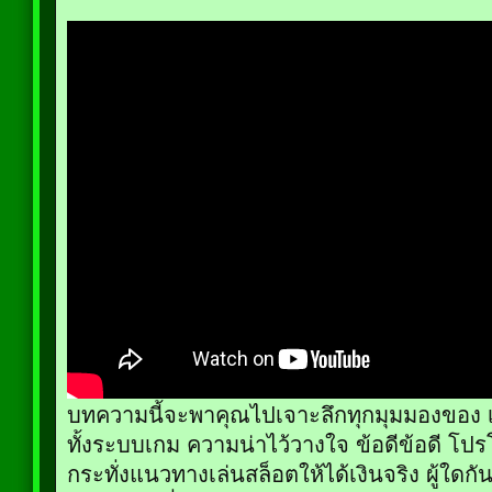
บทความนี้จะพาคุณไปเจาะลึกทุกมุมมองของ เว
ทั้งระบบเกม ความน่าไว้วางใจ ข้อดีข้อดี โป
กระทั่งแนวทางเล่นสล็อตให้ได้เงินจริง ผู้ใดกัน