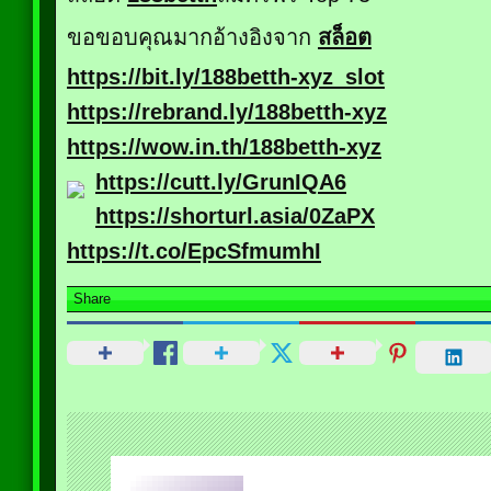
ขอขอบคุณมากอ้างอิงจาก
สล็อต
https://bit.ly/188betth-xyz_slot
https://rebrand.ly/188betth-xyz
https://wow.in.th/188betth-xyz
https://cutt.ly/GrunIQA6
https://shorturl.asia/0ZaPX
https://t.co/EpcSfmumhI
Share