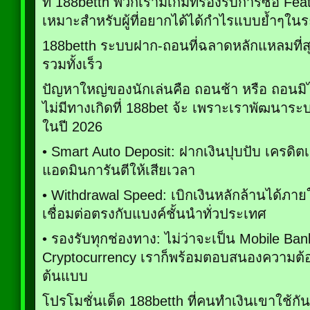
ที่ 188betth พวกเรามีเกมที่รองรับการซื้อ Fea
เหมาะสำหรับผู้ที่อยากได้ได้กำไรแบบย้ำๆในร
188betth ระบบฝาก-ถอนที่ฉลาดหลักแหลมที่สุด
รวมทั้งเร็ว
ปัญหาใหญ่ของนักเล่นคือ ถอนช้า หรือ ถอนมิไ
ไม่มีทางเกิดที่ 188bet จ้ะ เพราะเราพัฒนาระบ
ในปี 2026
• Smart Auto Deposit: ฝากเงินปุบปับ เครดิตเข้
แอดมินการันตีให้เสียเวลา
• Withdrawal Speed: เบิกเงินหลักล้านได้ภาย
เชื่อมต่อตรงกับแบงค์ชั้นนำทั่วประเทศ
• รองรับทุกช่องทาง: ไม่ว่าจะเป็น Mobile Ba
Cryptocurrency เราก็พร้อมตอบสนองความต้
ต้นแบบ
โปรโมชั่นเด็ด 188betth ที่คนทำเงินเขาใช้กัน