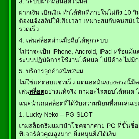
3. ระบบฝากถอนอัตโนมัติ
ฝากเงิน เบิกเงิน ทำได้ทันทีภายในไม่ถึง 10 วิ
ต้องแจ้งสลิปให้เสียเวลา เหมาะสมกับคนสมัย
รวดเร็ว
4. เล่นสล็อตผ่านมือถือได้ทุกระบบ
ไม่ว่าจะเป็น iPhone, Android, iPad หรือแม้แต
ระบบปฏิบัติการใช้งานได้หมด ไม่มีค้าง ไม่
5. บริการลูกค้าสนิทสนม
ไม่ใช่แค่ตอบแชทเร็ว แต่แอดมินของตรงนี้มีคว
เล่น
สล็อต
อย่างแท้จริง ถามอะไรตอบได้หมด ไ
แนะนำเกมสล็อตที่ได้รับความนิยมที่คนเล่นเย
1. Lucky Neko – PG SLOT
เกมสล็อตธีมแมวนำโชคจากค่าย PG ที่ขึ้นชื่อว
ฟีเจอร์ตัวคูณสูงมาก ยิ่งหมุนยิ่งได้เงิน