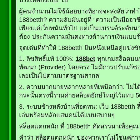
ผู้คนจำนวนไม่ใช้น้อยบางทีอาจจะสงสัยว่าท
188betth? ความลับมันอยู่ที่ “ความเป็นมืออาชี
เพียงแค่เว็บพนันทั่วไป แต่เป็นแบรนด์ระดับนาน
ต้อง ประกันความมั่นคงทางด้านการเงินแบบร้
จุดเด่นที่ทำให้ 188betth ยืนหนึ่งเหนือคู่แข่งข
1. ลิขสิทธิ์แท้ 100%:
188bet
ทุกเกมสล็อตบนหน
พัฒนา (Provider) โดยตรง ไม่มีการปรับแก้ซ
เลยเป็นไปตามมาตรฐานสากล
2. ความมากมายหลากหลายที่เหนือกว่า: ไม่ได้
กระนั้นตรงนี้รวมค่ายสล็อตยักษ์ใหญ่ไว้แทบ 50
3. ระบบข้างหลังบ้านที่อดทน: เว็บ 188betth ล
เล่นพร้อมหลักแสนคนได้แบบสบายๆ
สล็อตแตกหนัก ที่ 188betth คัดสรรมาเพื่อคุณ
คำว่า สล็อตแตกหนัก ของพวกเราไม่ใช่แค่การ