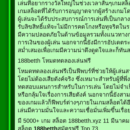
เล่นที่อยากรางวัลใหญ่ในช่วงเวลาสั้นๆเกมสล็อต
เกมสล็อตที่ได้รับการอนุญาตจากผู้สร้างเกมโดย
ผู้เล่นจะได้รับประสบการณ์การเล่นที่เป็นกลา
รับลิขสิทธิ์แท้จะไม่มีการคดโกงหรือทุจริตใน
มีความปลอดภัยในด้านข้อมูลรวมทั้งแนวทาง
การเงินของผู้เล่น นอกจากนี้ยังมีการอัปเดตร
สม่ำเสมอเพื่อเกมมีความน่าดึงดูดใจและก็ทันส
188betth โหมดทดลองเล่นฟรี
โหมดทดลองเล่นฟรีเป็นฟีพบร์ที่ช่วยให้ผู้เล่
โดยไม่ต้องเสียตังค์จริง ซึ่งเหมาะสำหรับผู้ที่พึ่งเ
ทดสอบแผนการสำหรับในการเล่น โดยไม่จำเป็น
หรือกลุ้มใจเรื่องการเสียตังค์ นอกจากนี้ยังส
ของเกมแล้วก็ฟีพบร์ต่างๆภายในเกมสล็อตได้อีกด
เล่นมีความมั่นใจและความเชื่อมั่นเพิ่มขึ้นเรื่
มี 5000+ เกม สล็อต 188betth.xyz 11 มีนาคม 2
สล็อต
188betth
สมัครฟรี Top 73