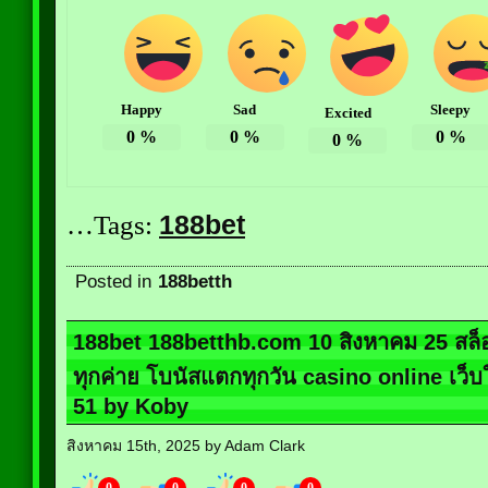
Happy
Sad
Sleepy
Excited
0
%
0
%
0
%
0
%
188bet
…Tags:
Posted in
188betth
188bet 188betthb.com 10 สิงหาคม 25 สล็
ทุกค่าย โบนัสแตกทุกวัน casino online เว็บ
51 by Koby
สิงหาคม 15th, 2025 by Adam Clark