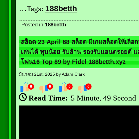
188betth
…Tags:
Posted in
188betth
สล็อต 23 April 68 สล็อต มีเกมสล็อตให้เลือก
เล่นได้ ทุนน้อย รับล้าน รองรับแอนดรอยด์ แ
โฟน16 Top 89 by Fidel 188betth.xyz
มีนาคม 21st, 2025 by Adam Clark
0
0
0
0
Read Time:
5 Minute, 49 Second