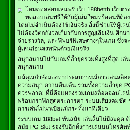
โหมดทดสอบเล่นฟรี เว็บ 188betth เว็บตรง
ทดสอบเล่นฟรีให้กับผู้เล่นใหม่หรือคนที่ต
โดยไม่จำเป็นต้องใช้เงินจริง สิ่งนี้ช่วยให้ผู้เ
ไม่ต้องวิตกกังวลเกี่ยวกับการสูญเสียเงิน ศึกษ
จ่ายรางวัล, และฟีพบร์พิเศษต่างๆในเกม ซึ่งจ
ผู้เล่นก่อนลงพนันด้วยเงินจริง
สนุกสนานไปกับเกมที่ล้ำยุครวมทั้งสูงที่สุด เล่
สนุกสนาน
แม้คุณกำลังมองหาประสบการณ์การเล่นสล็อตอ
ความสนุก ความตื่นเต้น รวมทั้งความล้ำยุค PG
ควรพลาด! ที่นี่คือแหล่งรวมเกมสล็อตออนไลน์ที่
พร้อมกราฟิกสุดตระการตา ระบบเสียงคมชัด รวมท
การเล่นไม่น่าเบื่อแม้กระทั้งนาทีเดียว
ระบบเกม 188bet ทันสมัย เล่นลื่นไม่มีสะดุด 
สมัย PG Slot รองรับอีกทั้งการเล่นบนโทรศัพท์