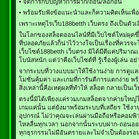
• จัดการกับปัญหาการฝาก/ถอน/ล็อกอิน
• พร้อมรับฟังข้อแนะนำและก็ความคิดเห็นเพื่อท
เพราะเหตุไรเว็บ188betth เว็บตรง ถึงเป็นตัวเลื
ในโลกของสล็อตออนไลน์ที่มีเว็บไซต์ใหม่ผุดขึ้น
ที่ปลอดภัยแล้วก็น่าไว้วางใจเป็นเรื่องที่ควร
เว็บไซต์188betth เว็บตรง มิได้มีดีแค่ปริมาณ
โบนัสหนัก แต่ว่าคือเว็บไซต์ที่ รู้เรื่องผู้เล่น อย
จากระบบที่วางแบบมาให้ใช้งานง่าย การดูแ
โมชั่นคุ้มค่า และเกมที่การันตีการแตกง่าย พ
สิ่งเหล่านี้คือเหตุผลที่ทำให้ สล็อต กลายเป็นเว
ตรงนี้มิได้เพียงแค่รวมเกมสล็อตจากค่ายใหญ่ไว
เกมแค่นั้น แต่ยังมาพร้อมระบบที่เสถียร ใช้งาน
อุปกรณ์ ไม่ว่าคุณจะเล่นผ่านมือถือหรือคอมพิวเต
ไหลลื่นทุกเวลา นอกจากนั้นระบบฝาก-ถอนออโต้
ทุกธุรกรรมไม่มีอันตรายและไม่จำเป็นต้องร