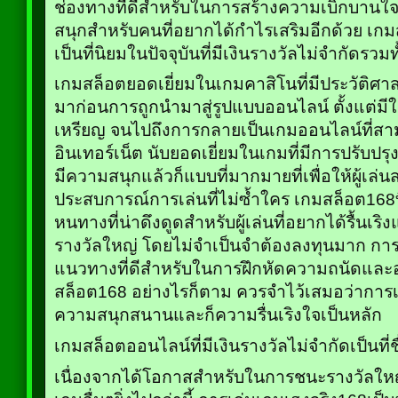
ช่องทางที่ดีสำหรับในการสร้างความเบิกบานใจ แต
สนุกสำหรับคนที่อยากได้กำไรเสริมอีกด้วย เกม
เป็นที่นิยมในปัจจุบันที่มีเงินรางวัลไม่จำกัดรวมทั
เกมสล็อตยอดเยี่ยมในเกมคาสิโนที่มีประวัติศาส
มาก่อนการถูกนำมาสู่รูปแบบออนไลน์ ตั้งแต่มี
เหรียญ จนไปถึงการกลายเป็นเกมออนไลน์ที่สาม
อินเทอร์เน็ต นับยอดเยี่ยมในเกมที่มีการปรับปรุง
มีความสนุกแล้วก็แบบที่มากมายที่เพื่อให้ผู้เล่
ประสบการณ์การเล่นที่ไม่ซ้ำใคร เกมสล็อต168ที่
หนทางที่น่าดึงดูดสำหรับผู้เล่นที่อยากได้รื้นเ
รางวัลใหญ่ โดยไม่จำเป็นจำต้องลงทุนมาก กา
แนวทางที่ดีสำหรับในการฝึกหัดความถนัดและ
สล็อต168 อย่างไรก็ตาม ควรจำไว้เสมอว่าการเ
ความสนุกสนานและก็ความรื่นเริงใจเป็นหลัก
เกมสล็อตออนไลน์ที่มีเงินรางวัลไม่จำกัดเป็นที่ช
เนื่องจากได้โอกาสสำหรับในการชนะรางวัลใหญ่