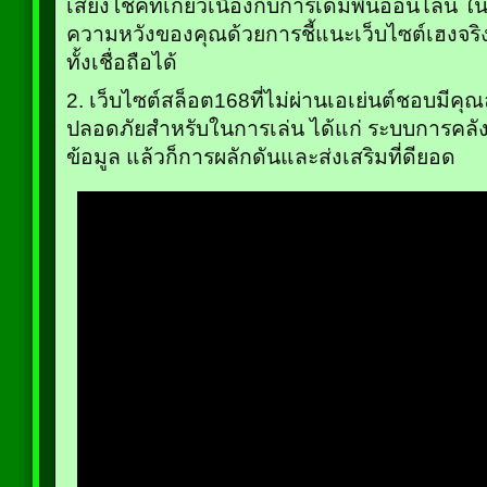
เสี่ยงโชคที่เกี่ยวเนื่องกับการเดิมพันออนไลน์ 
ความหวังของคุณด้วยการชี้แนะเว็บไซต์เฮงจริ
ทั้งเชื่อถือได้
2. เว็บไซต์สล็อต168ที่ไม่ผ่านเอเย่นต์ชอบมีคุ
ปลอดภัยสำหรับในการเล่น ได้แก่ ระบบการคลังท
ข้อมูล แล้วก็การผลักดันและส่งเสริมที่ดียอด