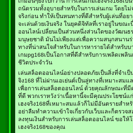
เกมอื่นๆยิ่งไปกว่านี้ การเล่นเกมเฮงจริง168เ
ถนัดรวมทั้งอุบายสำหรับในการเล่นเกม โดยไม่จ
จริงก่อน ทำให้เป็นหนทางที่ดีสำหรับผู้เล่นที่อ
จะเล่นด้วยเงินจริง ในยุคดิจิทัลที่เราอยู่ในขณะ
ออนไลน์เปลี่ยนเป็นส่วนหนึ่งส่วนใดของวัฒนธ
มนุษยชาติ มันไม่เพียงแต่เพื่อความสนุกสนานร่าเ
ทางที่น่าสนใจสำหรับในการหารายได้สำหรับบ
เกมpg168เป็นโอกาสที่ดีสำหรับการเพลิดเพล
ชีวิตประจำวัน
เล่นสล็อตออนไลน์อย่างปลอดภัยเป็นสิ่งที่จำเป็
จิง168 ที่ไม่ผ่านเอเย่นต์เป็นลู่ทางที่เหมาะสม
เพื่อการเล่นสล็อตออนไลน์ ด้วยคุณลักษณะที่
ที่ดี พวกเราหวังว่าเนื้อหานี้จะมีคุณประโยชน์
เฮงจริง168ที่เหมาะสมแล้วก็ไม่มีอันตรายสำหรั
อย่าลืมทำความเข้าใจเกี่ยวกับเว็บและก็ตรวจ
ลงทุนเงินสำหรับการเล่นสล็อตออนไลน์ ขอให้โ
เฮงจริง168ของคุณ