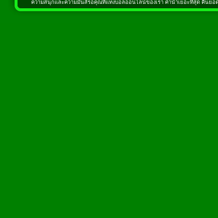
ความสนุกและความมันส์รอคุณที่แทงบอลออนไลน์ของเรา ค่าน้ำเยอะที่สุด คืนยอดเส