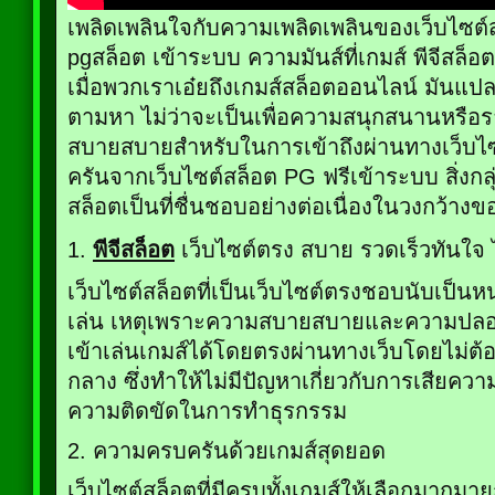
เพลิดเพลินใจกับความเพลิดเพลินของเว็บไซต์ส
pgสล็อต เข้าระบบ ความมันส์ที่เกมส์ พีจีสล็อต
เมื่อพวกเราเอ๋ยถึงเกมส์สล็อตออนไลน์ มันแปลง
ตามหา ไม่ว่าจะเป็นเพื่อความสนุกสนานหรือร
สบายสบายสำหรับในการเข้าถึงผ่านทางเว็บ
ครันจากเว็บไซต์สล็อต PG ฟรีเข้าระบบ สิ่งกลุ่ม
สล็อตเป็นที่ชื่นชอบอย่างต่อเนื่องในวงกว้างของ
1.
พีจีสล็อต
เว็บไซต์ตรง สบาย รวดเร็วทันใจ 
เว็บไซต์สล็อตที่เป็นเว็บไซต์ตรงชอบนับเป็นหนทา
เล่น เหตุเพราะความสบายสบายและความปลอดภั
เข้าเล่นเกมส์ได้โดยตรงผ่านทางเว็บโดยไม่ต้อ
กลาง ซึ่งทำให้ไม่มีปัญหาเกี่ยวกับการเสียความ
ความติดขัดในการทำธุรกรรม
2. ความครบครันด้วยเกมส์สุดยอด
เว็บไซต์สล็อตที่มีครบทั้งเกมส์ให้เลือกมากมา