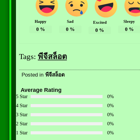
Happy
Sad
Sleepy
Excited
0
%
0
%
0
%
0
%
พีจีสล็อต
Tags:
Posted in
พีจีสล็อต
Average Rating
5 Star
0%
4 Star
0%
3 Star
0%
2 Star
0%
1 Star
0%