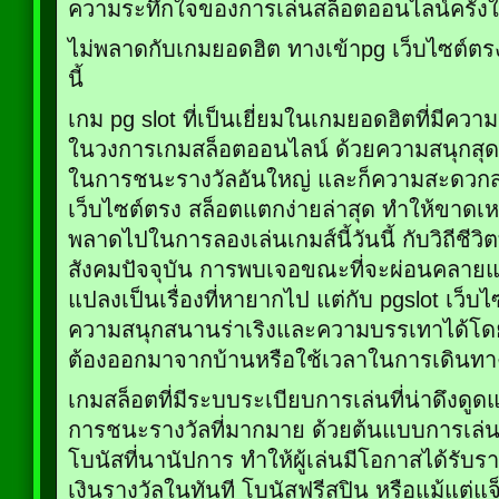
ความระทึกใจของการเล่นสล็อตออนไลน์ครั้งใ
ไม่พลาดกับเกมยอดฮิต ทางเข้าpg เว็บไซต์ตรง
นี้
เกม pg slot ที่เป็นเยี่ยมในเกมยอดฮิตที่มี
ในวงการเกมสล็อตออนไลน์ ด้วยความสนุกสุดพ
ในการชนะรางวัลอันใหญ่ และก็ความสะดวกสบาย
เว็บไซต์ตรง สล็อตแตกง่ายล่าสุด ทำให้ขาดเ
พลาดไปในการลองเล่นเกมส์นี้วันนี้ กับวิถีชีวิ
สังคมปัจจุบัน การพบเจอขณะที่จะผ่อนคลายและ
แปลงเป็นเรื่องที่หายากไป แต่กับ pgslot เว
ความสนุกสนานร่าเริงและความบรรเทาได้โดยง่
ต้องออกมาจากบ้านหรือใช้เวลาในการเดินทา
เกมสล็อตที่มีระบบระเบียบการเล่นที่น่าดึงดู
การชนะรางวัลที่มากมาย ด้วยต้นแบบการเล่น
โบนัสที่นานัปการ ทำให้ผู้เล่นมีโอกาสได้รับร
เงินรางวัลในทันที โบนัสฟรีสปิน หรือแม้แต่แ