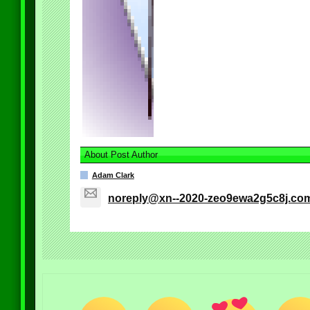
About Post Author
Adam Clark
noreply@xn--2020-zeo9ewa2g5c8j.co