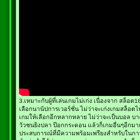
3.เหมาะกับผู้ที่เล่นเกมไม่เก่ง เนื่องจาก สล็อต16
เลือกนานัปการเวอร์ชั่น ไม่ว่าจะเก่งเกมสล็อตไ
เกมให้เลือกอีกหลากหลาย ไม่ว่าจะเป็นบอล บาคา
วัวชนยิงปลา ป๊อกกระดอน แล้วก็เกมอื่นๆอีกมาก
ประสบการณ์ที่มีความพร้อมเพรียงสำหรับในการเ