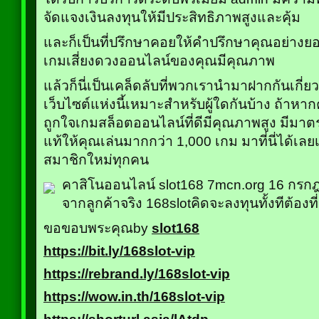
จัดแจงเงินลงทุนให้มีประสิทธิภาพสูงและคุ้ม
และก็เป็นที่ปรึกษาคอยให้คำปรึกษาคุณอย่างยอด
เกมเสี่ยงดวงออนไลน์ของคุณมีคุณภาพ
แล้วก็นี่เป็นเคล็ดลับที่พวกเรานำมาฝากกันเกี่ย
เว็บไซต์แห่งนี้เหมาะสำหรับผู้ใดกันบ้าง ถ้าหาก
ถูกใจเกมสล็อตออนไลน์ที่ดีมีคุณภาพสูง มีมาตร
แท้ให้คุณเล่นมากกว่า 1,000 เกม มาที่นี่ได้เล
สมาชิกใหม่ทุกคน
คาสิโนออนไลน์ slot168 7mcn.org 16 กรกฎา
จากลูกค้าจริง 168slotคิดจะลงทุนทั้งทีต้องที่น
ขอขอบพระคุณby
slot168
https://bit.ly/168slot-vip
https://rebrand.ly/168slot-vip
https://wow.in.th/168slot-vip