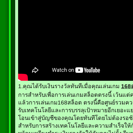
1.คุณได้รับเงินรางวัลทันทีเมื่อคุณเล่นเกม
168
การสำหรับเพื่อการเล่นเกมสล็อตตรงนี้ เว้นแต
แล้วการเล่นเกม168สล็อต ตรงนี้คือศูนย์รวมควา
รับเทคโนโลยีและการบรรลุเป้าหมายอีกเยอะแยะ
โอนเข้าสู่บัญชีของคุณโดยทันทีโดยไม่ต้องรอ
สำหรับการสร้างเทคโนโลยีและความสำเร็จให้กั