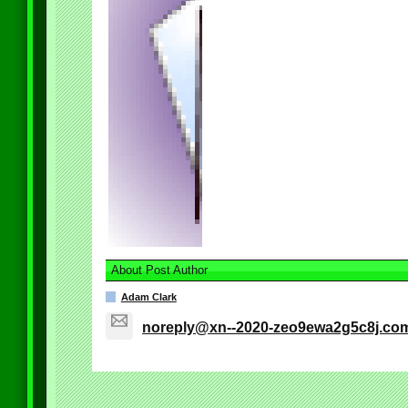
About Post Author
Adam Clark
noreply@xn--2020-zeo9ewa2g5c8j.co