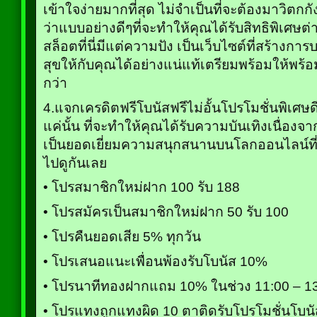
เข้าใจง่ายมากที่สุด ไม่จำเป็นที่จะต้องมาวิต
ว่าแบบอย่างดีๆที่จะทำให้คุณได้รับสิทธิพิเศษ
สล็อตที่นี่มีแต่ความปัง เป็นเว็บไซต์ที่สร้างก
สุขให้กับคุณได้อย่างแน่แท้เตรียมพร้อมให้พร้
กว่า
4.แจกเครดิตฟรีโบนัสฟรีไม่อั้นโปรโมชั่นพิเศษดี
แค่นั้น ที่จะทำให้คุณได้รับความบันเทิงเนื่องจาก
เป็นยอดเยี่ยมความสนุกสนานบนโลกออนไลน์ที่ได
ไปดูกันเลย
• โปรสมาชิกใหม่ฝาก 100 รับ 188
• โปรสมัครเป็นสมาชิกใหม่ฝาก 50 รับ 100
• โปรคืนยอดเสีย 5% ทุกวัน
• โปรเสนอแนะเพื่อนพ้องรับโบนัส 10%
• โปรนาทีทองฝากแถม 10% ในช่วง 11:00 – 13
• โปรแทงถูกแทงผิด 10 ตาติดรับโปรโมชั่นโบน