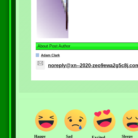
About Post Author
Adam Clark
noreply@xn--2020-zeo9ewa2g5c8j.co
Happy
Sad
Sleepy
Excited