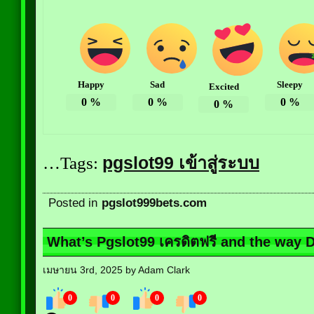
Happy
Sad
Sleepy
Excited
0
%
0
%
0
%
0
%
pgslot99 เข้าสู่ระบบ
…Tags:
Posted in
pgslot999bets.com
What’s Pgslot99 เครดิตฟรี and the way 
เมษายน 3rd, 2025 by Adam Clark
0
0
0
0