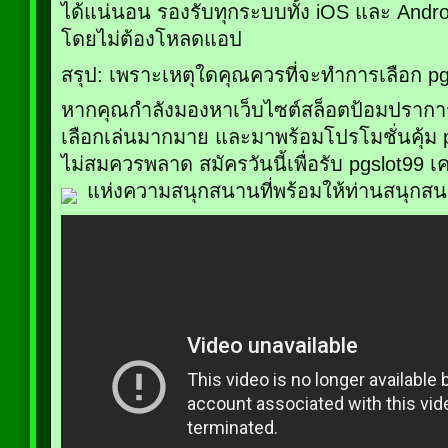
ได้แน่นอน รองรับทุกระบบทั้ง iOS และ Androi
โดยไม่ต้องโหลดแอป
สรุป: เพราะเหตุใดคุณควรที่จะทำการเลือก pg
หากคุณกำลังมองหาเว็บไซต์สล็อตป้อมปราการคง
เลือกเล่นมากมาย และมาพร้อมโปรโมชั่นคุ้ม 
ไม่สมควรพลาด สมัครวันนี้เพื่อรับ pgslot99 เ
แห่งความสนุกสนานที่พร้อมให้ท่านสนุกสนาน