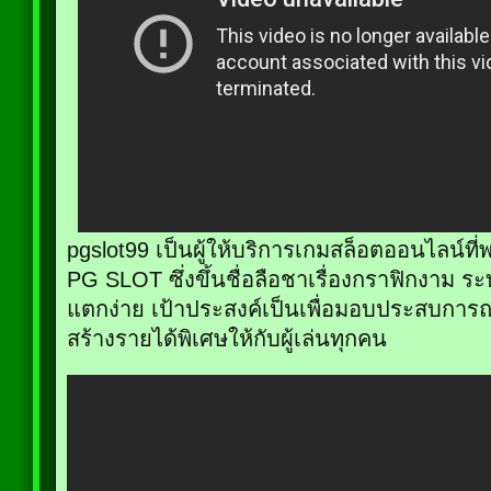
pgslot99 เป็นผู้ให้บริการเกมสล็อตออนไลน์ที
PG SLOT ซึ่งขึ้นชื่อลือชาเรื่องกราฟิกงาม ระบบ
แตกง่าย เป้าประสงค์เป็นเพื่อมอบประสบการณ์
สร้างรายได้พิเศษให้กับผู้เล่นทุกคน