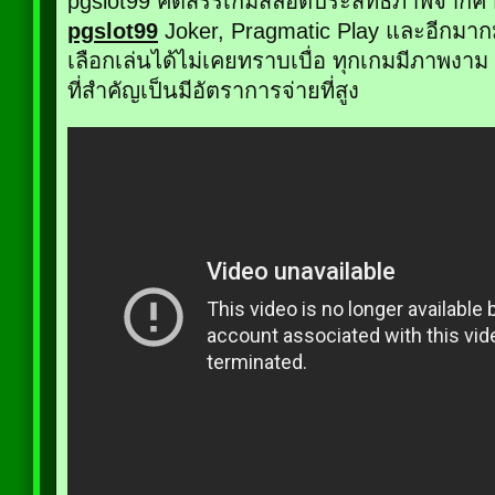
pgslot99 คัดสรรเกมสล็อตประสิทธิภาพจากค่า
pgslot99
Joker, Pragmatic Play และอีกมากม
เลือกเล่นได้ไม่เคยทราบเบื่อ ทุกเกมมีภาพงาม
ที่สำคัญเป็นมีอัตราการจ่ายที่สูง