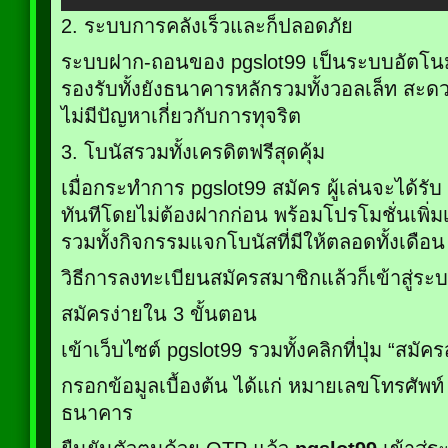
2. ระบบการคลังเร็วและก็ปลอดภัย
ระบบฝาก-ถอนของ pgslot99 เป็นระบบอัตโนมัติ
รองรับทั้งยังธนาคารหลักรวมทั้งวอลเล็ท สะดว
ไม่มีปัญหาเกี่ยวกับการทุจริต
3. โบนัสรวมทั้งเครดิตฟรีสุดคุ้ม
เมื่อกระทำการ pgslot99 สมัคร ผู้เล่นจะได้รับ
ทันทีโดยไม่ต้องฝากก่อน พร้อมโปรโมชั่นเพิ่ม
รวมทั้งกิจกรรมแจกโบนัสที่มีให้ตลอดทั้งเดือน
วิธีการลงทะเบียนสมัครสมาชิกแล้วก็เข้าสู่ระ
สมัครง่ายใน 3 ขั้นตอน
เข้าเว็บไซต์ pgslot99 รวมทั้งคลิกที่ปุ่ม “สมัค
กรอกข้อมูลเบื้องต้น ได้แก่ หมายเลขโทรศัพท์ 
ธนาคาร