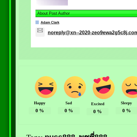
About Post Author
Adam Clark
noreply@xn--2020-zeo9ewa2g5c8j.co
Happy
Sad
Sleepy
Excited
0
%
0
%
0
%
0
%
puss888
พุซซี่888