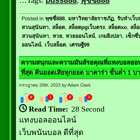
…Tags:
,
Posted in
พุซซี่888
,
มหาวิทยาลัยราชภัฏ
,
รับทำเว็บ
สวนสุนันทา
,
สล็อต
,
สล็อตpgเว็บตรง
,
สล็อตxo
,
สล็
สวนสุนันทา
,
หวย
,
หวยออนไลน์
,
เกมยิงปลา
,
เซ็กซี
ออนไลน์
,
เว็บสล็อต
,
เศรษฐี99
ความสนุกและความมันส์รอคุณที่แทงบอลออน
ที่สุด คืนยอดเสียทุกยอด บาคาร่า ขั้นต่ํา 1 บ
กรกฎาคม 20th, 2023 by Adam Clark
0
1
0
1
Read Time:
28 Second
แทงบอลออนไลน์
เว็บพนันบอล ดีที่สุด