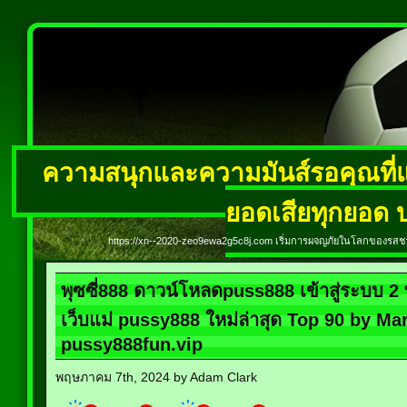
ความสนุกและความมันส์รอคุณที่แ
ยอดเสียทุกยอด บ
https://xn--2020-zeo9ewa2g5c8j.com เริ่มการผจญภัยในโลกของรสชาต
พุซซี่888 ดาวน์โหลดpuss888 เข้าสู่ระบบ 
เว็บแม่ pussy888 ใหม่ล่าสุด Top 90 by Mari
pussy888fun.vip
พฤษภาคม 7th, 2024 by Adam Clark