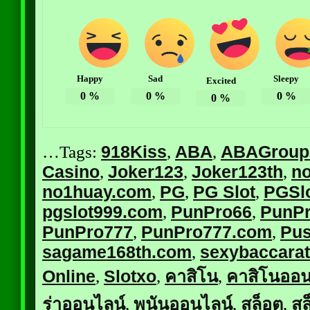
Happy
Sad
Sleepy
Excited
0
%
0
%
0
%
0
%
918Kiss
ABA
ABAGroup
…Tags:
,
,
Casino
Joker123
Joker123th
n
,
,
,
no1huay.com
PG
PG Slot
PGSl
,
,
,
pgslot999.com
PunPro66
PunP
,
,
PunPro777
PunPro777.com
Pu
,
,
sagame168th.com
sexybaccara
,
Online
Slotxo
คาสิโน
คาสิโนออน
,
,
,
ร่าออนไลน์
พนันออนไลน์
สล็อต
สล
,
,
,