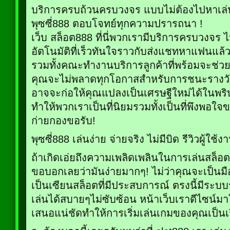
บริการครบถ้วนครบวงจร แบบไม่ต้องไปหาเล่นที่อื
พุซซี่888 ตอบโจทย์ทุกความปรารถนา !
เว็บ สล็อต888 ที่นี่พวกเรามีบริการครบวงจร
อัตโนมัติที่เร็วทันใจราวกับส่งแชทหาแฟนแล้
รวมทั้งคณะทำงานบริการลูกค้าที่พร้อมจะช่ว
คุณจะไม่พลาดทุกโอกาสสำหรับการชนะรางวัล
อาจจะก่อให้คุณแปลงเป็นเศรษฐีใหม่ได้ในพริบตา 
ทำให้พวกเราเป็นที่นิยมรวมทั้งเป็นที่พึงพอใ
ก่ายกองขอรับ!
พุซซี่888 เล่นง่าย จ่ายจริง ไม่มีบิด รีวิวผู้ใช้
ถ้าเกิดเอ่ยถึงความเพลิดเพลินในการเล่นสล็อตอ
ขอบอกเลยว่ามันง่ายมากๆ! ไม่ว่าคุณจะเป็นมือใ
เป็นเซียนสล็อตที่มีประสบการณ์ ตรงนี้มีระบบร
เล่นได้สบายๆไม่ซับซ้อน หน้าเว็บเราดีไซน์มาให
เสนอแน่ชัดทำให้การเริ่มเล่นเกมของคุณเป็นเร