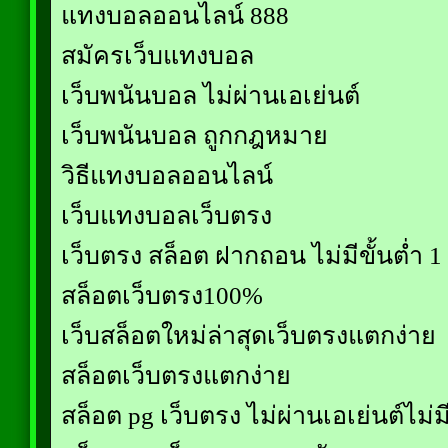
แทงบอลออนไลน์ 888
สมัครเว็บแทงบอล
เว็บพนันบอล ไม่ผ่านเอเย่นต์
เว็บพนันบอล ถูกกฎหมาย
วิธีแทงบอลออนไลน์
เว็บแทงบอลเว็บตรง
เว็บตรง สล็อต ฝากถอน ไม่มีขั้นต่ำ 
สล็อตเว็บตรง100%
เว็บสล็อตใหม่ล่าสุดเว็บตรงแตกง่าย
สล็อตเว็บตรงแตกง่าย
สล็อต pg เว็บตรง ไม่ผ่านเอเย่นต์ไม่มี ข