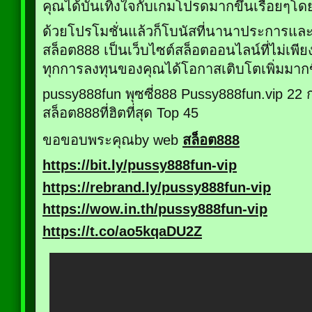
คุณได้บันเทิงใจกับเกมโปรดมากขึ้นเรื่อยๆโดยไม
ด้วยโปรโมชั่นแล้วก็โบนัสที่นานาประการและก็ค
สล็อต888 เป็นเว็บไซต์สล็อตออนไลน์ที่ไม่เพียง
ทุกการลงทุนของคุณได้โอกาสเติบโตเพิ่มมากข
pussy888fun พุซซี่888 Pussy888fun.vip 22 
สล็อต888ที่ฮิตที่สุด Top 45
ขอขอบพระคุณby web
สล็อต888
https://bit.ly/pussy888fun-vip
https://rebrand.ly/pussy888fun-vip
https://wow.in.th/pussy888fun-vip
https://t.co/ao5kqaDU2Z