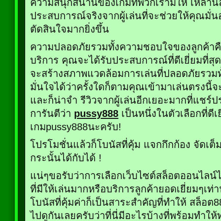
ความสนุกสนานของเกมที่พวกเรามีให้ เหล่านี้ล
ประสบการณ์จริงจากผู้เล่นที่จะช่วยให้คุณมั
ตัดสินใจมากยิ่งขึ้น
ความปลอดภัยรวมทั้งความชอบใจของลูกค้าคื
บริการ คุณจะได้รับประสบการณ์ที่ดีเยี่ยมที่สุดอ
จะสร้างสภาพแวดล้อมการเล่นที่ปลอดภัยรวมทั
มั่นใจได้ว่าครั้งใดก็ตามคุณเข้ามาเล่นตรงนี้จ
และก็น่าจำ รีวิวจากผู้เล่นอีกเยอะมากที่แชร
การันตีว่า
pussy888
เป็นหนึ่งในตัวเลือกที่ดีเย
เกมpussy888นะครับ!
โปรโมชั่นแล้วก็โบนัสที่คุ้ม แจกกึกก้อง จัดเต็ม 
กระนั้นได้กับได้ !
แน่ๆขอรับว่าการเลือกเว็บไซต์สล็อตออนไลน์ไม่
ที่มีให้เล่นมากหรือบริการลูกค้ายอดเยี่ยมๆเท่า
โบนัสที่คุ้มค่าก็เป็นสาระสำคัญที่ทำให้ สล็อต88
ไปดูกันเลยครับว่าที่นี่มีอะไรบ้างที่พร้อมทำให