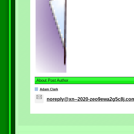
About Post Author
Adam Clark
noreply@xn--2020-zeo9ewa2g5c8j.co