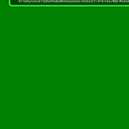
ความสนุกและความมันส์รอคุณที่แทงบอลออนไลน์ของเรา ค่าน้ำเยอะที่สุด คืนยอดเส