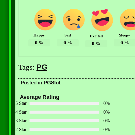
Happy
Sad
Sleepy
Excited
0
%
0
%
0
%
0
%
PG
Tags:
Posted in
PGSlot
Average Rating
5 Star
0%
4 Star
0%
3 Star
0%
2 Star
0%