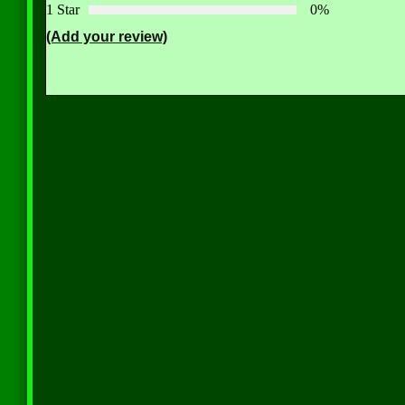
1 Star
0%
(Add your review)