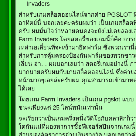
Invaders
สำหรับเกมสล็อตออนไลน์จากค่าย PGSLOT 
อาทิตย์นี้ บอกเลยค่ะครับผมว่า เป็นเกมสล็อตท
ครับ ผมมั่นใจว่าหลายคนคงจะยังไม่เคยลองเล่นก
Farm Invaders โดยสตอรี่ของเกมนี้ก็คือ การ
เหล่าเอเลี่ยนที่จะเข้ามายึดฟาร์ม ซึ่งพวกเรา
สำหรับการคุ้มครองป้องกันฟาร์มของพวกชาว
เลี่ยน ฮ่า… ผมบอกเลยว่า สตอรี่เกมอย่างนี้ ภ
มากมายครับผมกับเกมสล็อตออนไลน์ ซึ่งค่าย
หน้ามากๆเลยล่ะครับผม คุณสามารถเข้ามาทด
ได้เลย
โดยเกม Farm Invaders เป็นเกม pgslot แบบ 5 
ชนะเพียงแต่ 25 ไลน์พนันเท่านั้น
จะเรียกว่าเป็นเกมครึ่งหนึ่งวีดิโอกับคลาสิกก็ว่
ใดกันแน่ที่มองหาการซื้อฟีเจอร์สปินจากเกมนี้
ส่วนของอัตราการจ่ายเงินรางวัล บอกเลยว่าค่