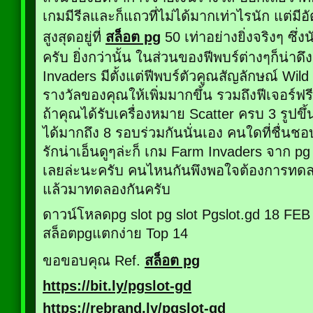
เกมมีรีลและก็แถวที่ไม่ได้มากเท่าไรนัก แต่มี
สูงสุดอยู่ที่
สล็อต pg
50 เท่าอย่างยิ่งจริงๆ ซึ่
ครับ ยิ่งกว่านั้น ในส่วนของฟีพบร์ต่างๆก็น่าด
Invaders มีตั้งแต่ฟีพบร์ตัวคูณสัญลักษณ์ Wild 
รางวัลของคุณให้เพิ่มมากขึ้น รวมถึงฟีเจอร์ฟรี
ถ้าคุณได้รับเครื่องหมาย Scatter ครบ 3 รูปข
ได้มากถึง 8 รอบร่วมกันนั่นเอง คนใดที่ชื่
รักน่าเอ็นดูๆล่ะก็ เกม Farm Invaders จาก pg
เลยล่ะนะครับ คนไหนกันพึงพอใจต้องการทดลอ
แล้วมาทดลองกันครับ
ดาวน์โหลดpg slot pg slot Pgslot.gd 18 FE
สล็อตpgแตกง่าย Top 14
ขอขอบคุณ Ref.
สล็อต pg
https://bit.ly/pgslot-gd
https://rebrand.ly/pgslot-gd