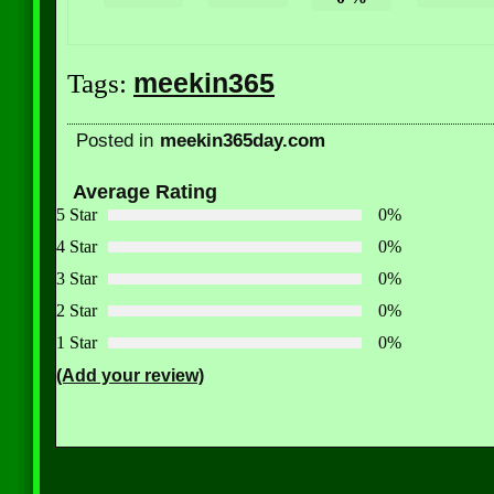
meekin365
Tags:
Posted in
meekin365day.com
Average Rating
5 Star
0%
4 Star
0%
3 Star
0%
2 Star
0%
1 Star
0%
(Add your review)