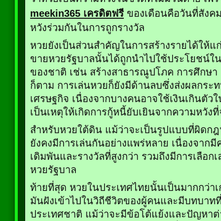
meekin365 เครดิตฟรี
ของเดือนคือวันที่สังค
หวังร่วมกันในการถูกรางวัล
หวยยังเป็นส่วนสำคัญในการสร้างรายได้ให้แก
ขายหวยรัฐบาลนั้นได้ถูกนำไปใช้ประโยชน์ใ
ของชาติ เช่น สร้างสาธารณูปโภค การศึกษา
ก็ตาม การเล่นหวยก็ยังมีด้านลบซึ่งส่งผลกร
เศรษฐกิจ เนื่องจากบางคนอาจใช้เงินเกินตัวใ
เป็นเหตุให้เกิดการกู้หนี้ยับเยินจากความหวังที
สำหรับหวยใต้ดิน แม้ว่าจะเป็นรูปแบบที่ผิด
ยังคงมีการเล่นกันอย่างแพร่หลาย เนื่องจากม
เดิมพันและรางวัลที่สูงกว่า รวมถึงมีการเลือ
หวยรัฐบาล
ท้ายที่สุด หวยในประเทศไทยนั้นเป็นมากกว่า
มันฝังเข้าไปในวิถีชีวิตของผู้คนและมีบทบาท
ประเทศชาติ แม้ว่าจะมีข้อโต้แย้งและปัญหาต่าง