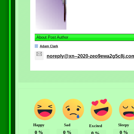
About Post Author
Adam Clark
noreply@xn--2020-zeo9ewa2g5c8j.co
Happy
Sad
Sleepy
Excited
0
%
0
%
0
%
0
%