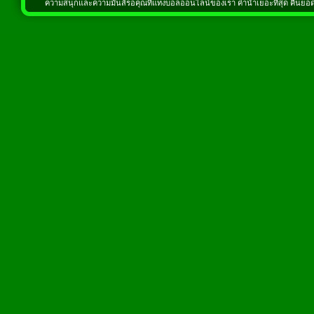
ความสนุกและความมันส์รอคุณที่แทงบอลออนไลน์ของเรา ค่าน้ำเยอะที่สุด คืนยอดเส