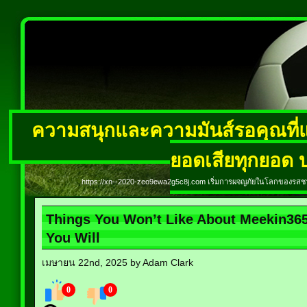
ความสนุกและความมันส์รอคุณที่แ
ยอดเสียทุกยอด บ
https://xn--2020-zeo9ewa2g5c8j.com เริ่มการผจญภัยในโลกของรสชาต
Things You Won’t Like About Meekin365 
You Will
เมษายน 22nd, 2025 by Adam Clark
0
0