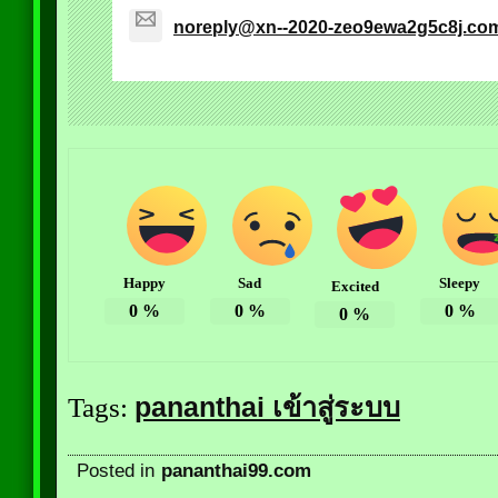
noreply@xn--2020-zeo9ewa2g5c8j.co
Happy
Sad
Sleepy
Excited
0
%
0
%
0
%
0
%
pananthai เข้าสู่ระบบ
Tags:
Posted in
pananthai99.com