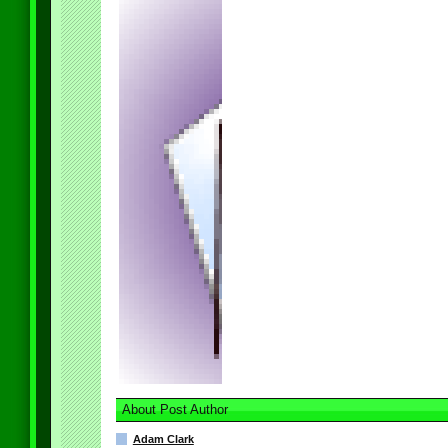
About Post Author
Adam Clark