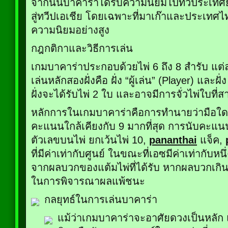
จากนั้นบาคาร่าได้รับความนิยมไปทั่วประเทศยุ
สู่ทวีปเอเชีย โดยเฉพาะที่มาเก๊าและประเทศไทย
ความนิยมอย่างสูง
กฎกติกาและวิธีการเล่น
เกมบาคาร่าประกอบด้วยไพ่ 6 ถึง 8 สำรับ แต่ละ
เล่นหลักสองฝั่งคือ ฝั่ง “ผู้เล่น” (Player) และฝั
ฝั่งจะได้รับไพ่ 2 ใบ และอาจมีการจั่วไพ่ใบที
หลักการในเกมบาคาร่าคือการทำนายว่ามือใด
คะแนนใกล้เคียงกับ 9 มากที่สุด การนับคะแ
ตัวเลขบนไพ่ ยกเว้นไพ่ 10,
pananthai
แจ็ค,
ที่มีค่าเท่ากับศูนย์ ในขณะที่เอซมีค่าเท่าก
จากผลบวกของแต้มไพ่ที่ได้รับ หากผลบวกเกิ
ในการพิจารณาผลแพ้ชนะ
กลยุทธ์ในการเล่นบาคาร่า
แม้ว่าเกมบาคาร่าจะอาศัยดวงเป็นหลัก แต่ส