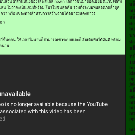
นส่วนใดส่วนหนึ่งของไลฟ์สไตล์ nbwin ได้ก้าวขึ้นมายอดเยี่ยมในเว็บไซต์ที่
สล
น ไม่ว่าจะเป็นเกมที่พร้อม โปรโมชั่นสุดคุ้ม รวมทั้งระบบที่ปลอดภัยล้ำยุค
ht
อกว่า พร้อมช่องทางสำหรับการสร้างรายได้อย่างมั่นคงถาวร
สล
ือก
sl
ht
บา
กี่ขั้นตอน ใช้เวลาไม่นานก็สามารถเข้าระบบและก็เริ่มเดิมพันได้ทันที พร้อม
sl
งรอนาน
สล
หน
1x
fu
ki
pg 
jo
สล
to
ht
ht
ht
pg
ht