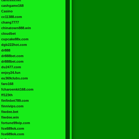
carlo999.net
cashgame168
Casino
cc11388.com
chang7777
chinatown888.win
cloudbet
cupcake88x.com
dgb222hot.com
dr888
dr888bet.com
dr888bet.com
du2477.com
enjoy24.fun
eu369clubs.com
faro168
fcharoenkit168.com
ff123th
finfinbet789.com
finnivips.com
fiwdee.bet
fiwdee.win
fortune99vip.com
fox689ok.com
fox689ok.com