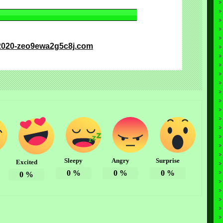
2020-zeo9ewa2g5c8j.com
Sleepy
Angry
Surprise
Excited
0
%
0
%
0
%
0
%