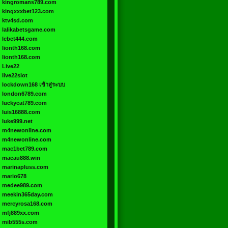
kingromans789.com
kingxxxbet123.com
ktv4sd.com
lalikabetsgame.com
lcbet444.com
lionth168.com
lionth168.com
Live22
live22slot
lockdown168 เข้าสู่ระบบ
london6789.com
luckycat789.com
luis16888.com
luke999.net
m4newonline.com
m4newonline.com
mac1bet789.com
macau888.win
marinapluss.com
mario678
medee989.com
meekin365day.com
mercyrosa168.com
mfj889xx.com
mib555s.com