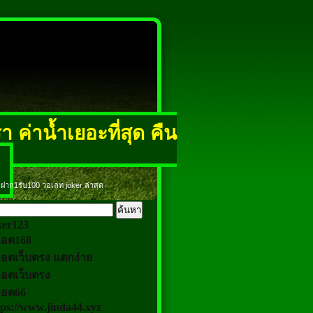
่าน้ำเยอะที่สุด คืน
าก1รับ100 วอเลท joker ล่าสุด
นหา
ker123
หรับ:
็อต168
็อตเว็บตรง แตกง่าย
็อตเว็บตรง
็อต66
tps://www.jinda44.xyz