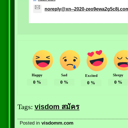
noreply@xn--2020-zeo9ewa2g5c8j.co
Happy
Sad
Sleepy
Excited
0
%
0
%
0
%
0
%
visdom สมัคร
Tags:
Posted in
visdomm.com