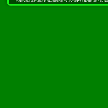
ความสนุกและความมันส์รอคุณที่แทงบอลออนไลน์ของเรา ค่าน้ำเยอะที่สุด คืนยอดเส