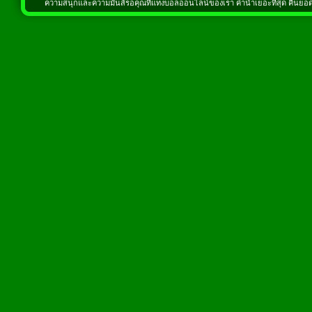
ความสนุกและความมันส์รอคุณที่แทงบอลออนไลน์ของเรา ค่าน้ำเยอะที่สุด คืนยอดเส