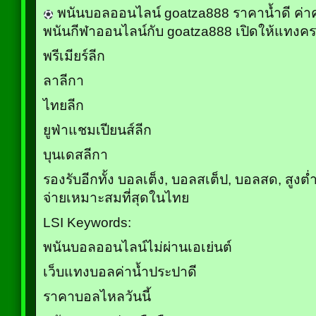
พนันบอลออนไลน์ goatza888 ราคาน้ำดี ค่า
พนันกีฬาออนไลน์กับ goatza888 เปิดให้แทงคร
พรีเมียร์ลีก
ลาลีกา
ไทยลีก
ยูฟ่าแชมเปียนส์ลีก
บุนเดสลีกา
รองรับอีกทั้ง บอลเต็ง, บอลสเต็ป, บอลสด, สูงต
จ่ายเหมาะสมที่สุดในไทย
LSI Keywords:
พนันบอลออนไลน์ไม่ผ่านเอเย่นต์
เว็บแทงบอลค่าน้ำประปาดี
ราคาบอลไหลวันนี้