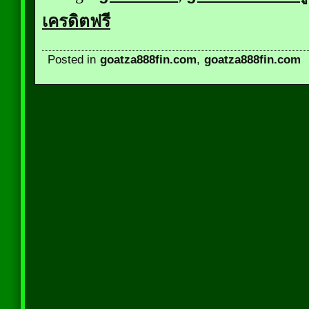
เครดิตฟรี
Posted in
goatza888fin.com
,
goatza888fin.com