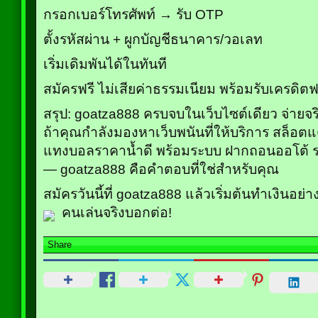
กรอกเบอร์โทรศัพท์ → รับ OTP
ตั้งรหัสผ่าน + ผูกบัญชีธนาคาร/วอเลท
เริ่มเดิมพันได้ในทันที
สมัครฟรี ไม่เสียค่าธรรมเนียม พร้อมรับเครดิตฟ
สรุป: goatza888 ครบจบในเว็บไซต์เดียว จ่ายจริ
ถ้าคุณกำลังมองหาเว็บพนันที่ให้บริการ สล็อตแ
แทงบอลราคาน้ำดี พร้อมระบบ ฝากถอนออโต้ รอ
— goatza888 คือคำตอบที่ใช่สำหรับคุณ
สมัครวันนี้ที่ goatza888 แล้วเริ่มต้นทำเงินอย่างม
คนเล่นจริงบอกต่อ!
Share