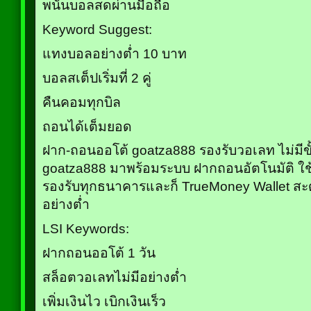
พนันบอลสดผ่านมือถือ
Keyword Suggest:
แทงบอลอย่างต่ำ 10 บาท
บอลสเต็ปเริ่มที่ 2 คู่
คืนคอมทุกบิล
ถอนได้เต็มยอด
ฝาก-ถอนออโต้ goatza888 รองรับวอเลท ไม่มีขั
goatza888 มาพร้อมระบบ ฝากถอนอัตโนมัติ ใช้
รองรับทุกธนาคารและก็ TrueMoney Wallet สะด
อย่างต่ำ
LSI Keywords:
ฝากถอนออโต้ 1 วัน
สล็อตวอเลทไม่มีอย่างต่ำ
เพิ่มเงินไว เบิกเงินเร็ว