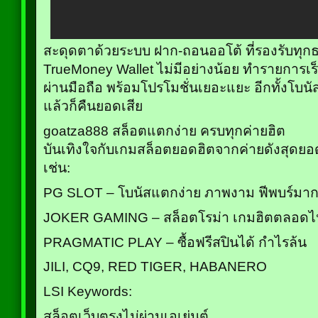
สะดุดตาด้วยระบบ ฝาก-ถอนออโต้ ที่รองรับทุก
TrueMoney Wallet ไม่มีอย่างน้อย ทำรายการเร็
ผ่านมือถือ พร้อมโปรโมชั่นเยอะแยะ อีกทั้งโบน
แล้วก็คืนยอดเสีย
goatza888 สล็อตแตกง่าย ครบทุกค่ายฮิต
บันเทิงใจกับเกมสล็อตยอดฮิตจากค่ายดังสุดยอด
เช่น:
PG SLOT – โบนัสแตกง่าย ภาพงาม ฟีพบร์มา
JOKER GAMING – สล็อตโรม่า เกมฮิตตลอดไ
PRAGMATIC PLAY – ซื้อฟรีสปินได้ กำไรล้น
JILI, CQ9, RED TIGER, HABANERO
LSI Keywords:
สล็อตเว็บตรงไม่ผ่านเอเย่นต์